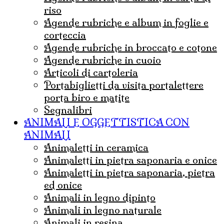
riso
agende rubriche e album in foglie e
corteccia
agende rubriche in broccato e cotone
agende rubriche in cuoio
articoli di cartoleria
portabiglietti da visita portalettere
porta biro e matite
Segnalibri
ANIMALI E OGGETTISTICA CON
ANIMALI
animaletti in ceramica
animaletti in pietra saponaria e onice
Animaletti in pietra saponaria, pietra
ed onice
animali in legno dipinto
animali in legno naturale
animali in resina