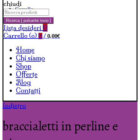
chiudi
Carrello
Cerca:
Ricerca [ pulsante invio ]
Lista desideri
0
Carrello (
o
)
0,00
€
0
/
Home
Chi siamo
Shop
Offerte
Blog
Contatti
Indietro
braccialetti in perline e