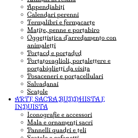
appendiabiti
calendari perenni
fermalibri e fermacarte
matite, penne e portabiro
oggettistica d'arredamento con
animaletti
portacd e portadvd
portatovaglioli, portalettere e
portabiglietti da visita
posaceneri e portacellulari
salvadanai
scatole
ARTE SACRA BUDDHISTA E
INDUISTA
iconografie e accessori
mala e ornamenti sacri
pannelli quadri e teli
Scatole e cofanetti