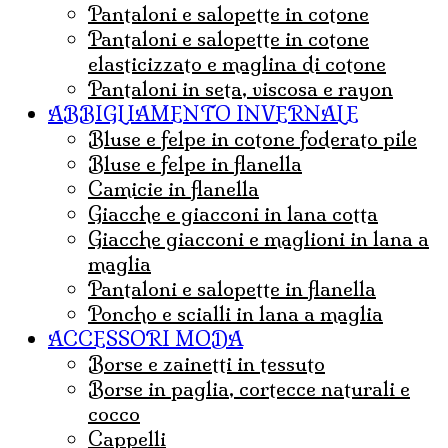
pantaloni e salopette in cotone
Pantaloni e salopette in cotone
elasticizzato e maglina di cotone
Pantaloni in seta, viscosa e rayon
ABBIGLIAMENTO INVERNALE
Bluse e felpe in cotone foderato pile
Bluse e felpe in flanella
Camicie in flanella
Giacche e giacconi in lana cotta
Giacche giacconi e maglioni in lana a
maglia
Pantaloni e salopette in flanella
Poncho e scialli in lana a maglia
ACCESSORI MODA
borse e zainetti in tessuto
borse in paglia, cortecce naturali e
cocco
Cappelli