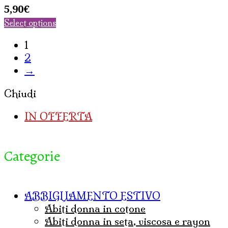
5,90
€
Select options
1
2
→
Chiudi
IN OFFERTA
Categorie
ABBIGLIAMENTO ESTIVO
abiti donna in cotone
abiti donna in seta, viscosa e rayon