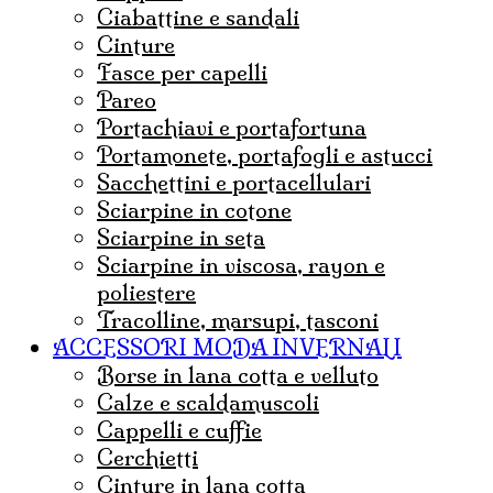
ciabattine e sandali
cinture
fasce per capelli
pareo
portachiavi e portafortuna
portamonete, portafogli e astucci
sacchettini e portacellulari
sciarpine in cotone
sciarpine in seta
sciarpine in viscosa, rayon e
poliestere
tracolline, marsupi, tasconi
ACCESSORI MODA INVERNALI
borse in lana cotta e velluto
Calze e scaldamuscoli
cappelli e cuffie
Cerchietti
cinture in lana cotta