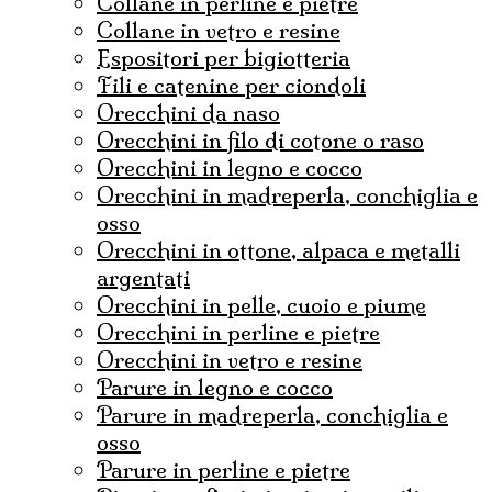
collane in perline e pietre
collane in vetro e resine
espositori per bigiotteria
fili e catenine per ciondoli
Orecchini da naso
orecchini in filo di cotone o raso
orecchini in legno e cocco
orecchini in madreperla, conchiglia e
osso
orecchini in ottone, alpaca e metalli
argentati
orecchini in pelle, cuoio e piume
orecchini in perline e pietre
orecchini in vetro e resine
parure in legno e cocco
parure in madreperla, conchiglia e
osso
parure in perline e pietre