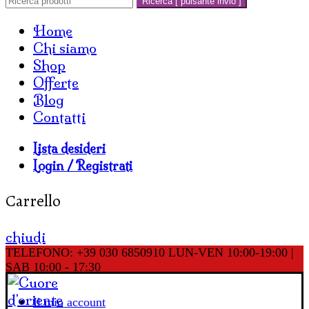
Ricerca [ pulsante invio ]
Home
Chi siamo
Shop
Offerte
Blog
Contatti
Lista desideri
Login / Registrati
Carrello
chiudi
TELEFONO: +39 030 6850910
LUN-VEN 10:00-19:00 |
SAB 10:00 - 17:30
Il mio account