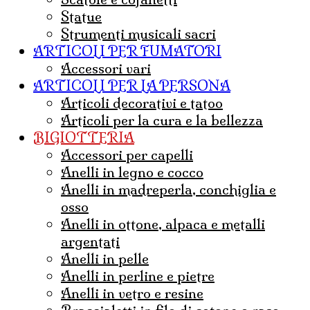
statue
strumenti musicali sacri
ARTICOLI PER FUMATORI
Accessori vari
ARTICOLI PER LA PERSONA
articoli decorativi e tatoo
articoli per la cura e la bellezza
BIGIOTTERIA
accessori per capelli
anelli in legno e cocco
anelli in madreperla, conchiglia e
osso
anelli in ottone, alpaca e metalli
argentati
anelli in pelle
anelli in perline e pietre
anelli in vetro e resine