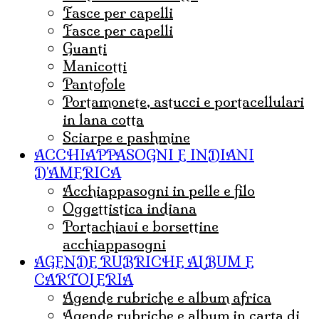
fasce per capelli
Fasce per capelli
guanti
Manicotti
Pantofole
portamonete, astucci e portacellulari
in lana cotta
sciarpe e pashmine
ACCHIAPPASOGNI E INDIANI
D'AMERICA
acchiappasogni in pelle e filo
Oggettistica indiana
Portachiavi e borsettine
acchiappasogni
AGENDE RUBRICHE ALBUM E
CARTOLERIA
agende rubriche e album africa
agende rubriche e album in carta di