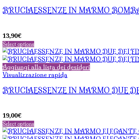
BRUCIAESSENZE IN MARMO BOMB
13,90
€
Select options
Aggiungi alla lista dei desideri
Visualizzazione rapida
BRUCIAESSENZE IN MARMO DUE DE
19,00
€
Select options