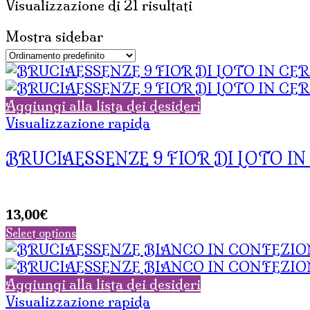
Visualizzazione di 21 risultati
Mostra sidebar
Aggiungi alla lista dei desideri
Visualizzazione rapida
BRUCIAESSENZE 9 FIOR DI LOTO I
13,00
€
Select options
Aggiungi alla lista dei desideri
Visualizzazione rapida