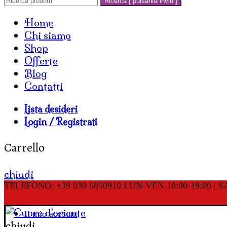
Ricerca [ pulsante invio ]
Home
Chi siamo
Shop
Offerte
Blog
Contatti
Lista desideri
Login / Registrati
Carrello
chiudi
TELEFONO: +39 030 6850910
LUN-VEN 10:00-19:00 | SA
Il mio account
chiudi