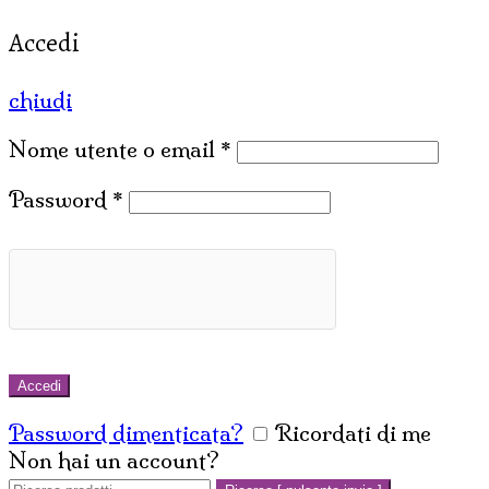
Accedi
chiudi
Nome utente o email
*
Password
*
Accedi
Password dimenticata?
Ricordati di me
Non hai un account?
Crea un account
Cerca: