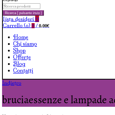
Cerca:
Carrello
Ricerca [ pulsante invio ]
Lista desideri
0
Carrello (
o
)
0,00
€
0
/
Home
Chi siamo
Shop
Offerte
Blog
Contatti
Indietro
bruciaessenze e lampade ad