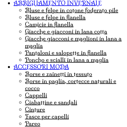
ABBIGLIAMENTO INVERNALE
Bluse e felpe in cotone foderato pile
Bluse e felpe in flanella
Camicie in flanella
Giacche e giacconi in lana cotta
Giacche giacconi e maglioni in lana a
maglia
Pantaloni e salopette in flanella
Poncho e scialli in lana a maglia
ACCESSORI MODA
borse e zainetti in tessuto
borse in paglia, cortecce naturali e
cocco
Cappelli
ciabattine e sandali
cinture
fasce per capelli
pareo