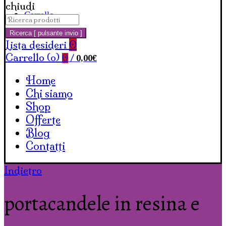
chiudi
Carrello
Cerca:
Ricerca [ pulsante invio ]
Lista desideri
0
Carrello (
o
)
0,00
€
0
/
Home
Chi siamo
Shop
Offerte
Blog
Contatti
Indietro
portacandele in resina e