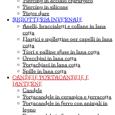
Piercing in acciaio chirurgico
Piercing in silicone
Pietre dure
BIGIOTTERIA INVERNALE
Anelli, braccialetti e collane in lana
cotta
Elastici e mollettine per capelli in lana
cotta
Fiori e palline sfuse in lana cotta
Orecchini in lana cotta
Portachiavi in lana cotta
Spille in lana cotta
CANDELE PORTACANDELE E
LANTERNE
candele
portacandele in ceramica e terracotta
portacandele in ferro con animali in
legno