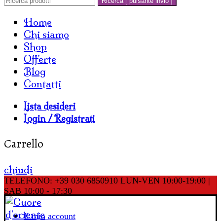
Ricerca [ pulsante invio ]
Home
Chi siamo
Shop
Offerte
Blog
Contatti
Lista desideri
Login / Registrati
Carrello
chiudi
TELEFONO: +39 030 6850910
LUN-VEN 10:00-19:00 |
SAB 10:00 - 17:30
Il mio account