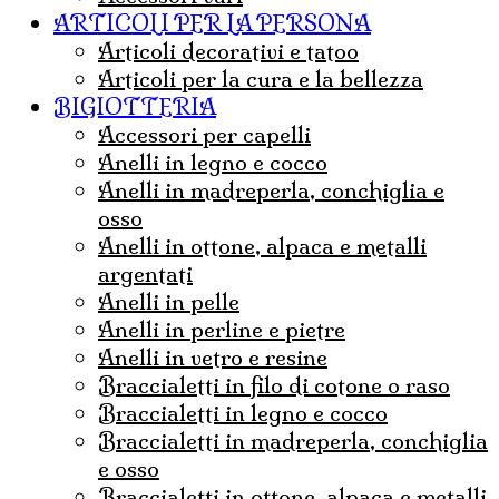
ARTICOLI PER LA PERSONA
articoli decorativi e tatoo
articoli per la cura e la bellezza
BIGIOTTERIA
accessori per capelli
anelli in legno e cocco
anelli in madreperla, conchiglia e
osso
anelli in ottone, alpaca e metalli
argentati
anelli in pelle
anelli in perline e pietre
anelli in vetro e resine
braccialetti in filo di cotone o raso
braccialetti in legno e cocco
braccialetti in madreperla, conchiglia
e osso
braccialetti in ottone, alpaca e metalli