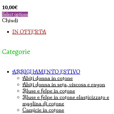
10,00
€
Select options
Chiudi
IN OFFERTA
Categorie
ABBIGLIAMENTO ESTIVO
abiti donna in cotone
abiti donna in seta, viscosa e rayon
bluse e felpe in cotone
bluse e felpe in cotone elasticizzato e
maglina di cotone
camicie in cotone