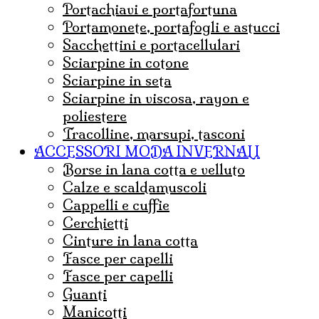
portachiavi e portafortuna
portamonete, portafogli e astucci
sacchettini e portacellulari
sciarpine in cotone
sciarpine in seta
sciarpine in viscosa, rayon e
poliestere
tracolline, marsupi, tasconi
ACCESSORI MODA INVERNALI
borse in lana cotta e velluto
Calze e scaldamuscoli
cappelli e cuffie
Cerchietti
cinture in lana cotta
fasce per capelli
Fasce per capelli
guanti
Manicotti