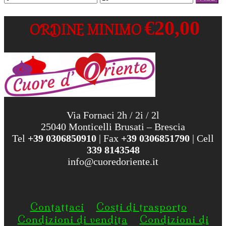
Min
Max
€20,00
ORDINE MINIMO
Via Fornaci 2h / 2i / 2l
25040 Monticelli Brusati – Brescia
Tel
+39 0306850910
| Fax
+39 0306851790
| Cell
339 8143548
info@cuoredoriente.it
Contattaci
Costi di trasporto
Condizioni di vendita
Condizioni di