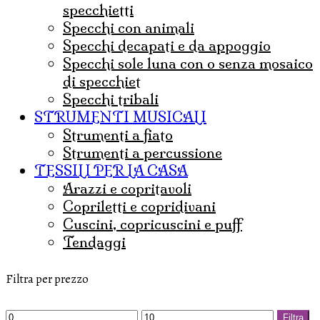
specchietti
specchi con animali
specchi decapati e da appoggio
specchi sole luna con o senza mosaico
di specchiet
specchi tribali
STRUMENTI MUSICALI
strumenti a fiato
strumenti a percussione
TESSILI PER LA CASA
arazzi e copritavoli
copriletti e copridivani
cuscini, copricuscini e puff
tendaggi
Filtra per prezzo
Prezzo
Prezzo
Filtra