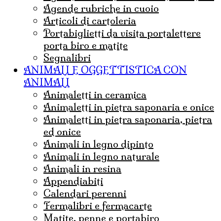
agende rubriche in cuoio
articoli di cartoleria
portabiglietti da visita portalettere
porta biro e matite
Segnalibri
ANIMALI E OGGETTISTICA CON
ANIMALI
animaletti in ceramica
animaletti in pietra saponaria e onice
Animaletti in pietra saponaria, pietra
ed onice
animali in legno dipinto
animali in legno naturale
animali in resina
appendiabiti
calendari perenni
fermalibri e fermacarte
matite, penne e portabiro