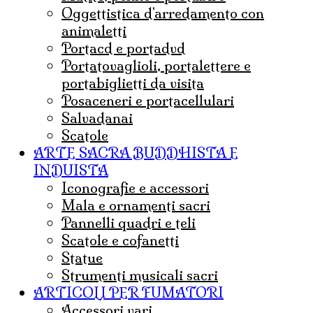
oggettistica d'arredamento con
animaletti
portacd e portadvd
portatovaglioli, portalettere e
portabiglietti da visita
posaceneri e portacellulari
salvadanai
scatole
ARTE SACRA BUDDHISTA E
INDUISTA
iconografie e accessori
mala e ornamenti sacri
pannelli quadri e teli
Scatole e cofanetti
statue
strumenti musicali sacri
ARTICOLI PER FUMATORI
Accessori vari