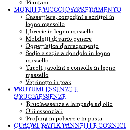
Piantane
MOBILI E PICCOLO ARREDAMENTO
Cassettiere, comodini e scrittoi in
legno massello
Librerie in legno massello
mobiletti di vario genere
Oggettistica d'arredamento
Sedie e sedie a dondolo in legno
massello
Tavoli, tavolini e consolle in legno
massello
Vetrinette in teak
PROFUMI ESSENZE E
BRUCIAESSENZE
bruciaessenze e lampade ad olio
olii essenziali
Profumi in polvere e in pasta
QUADRI BATIK PANNELLI E CORNICI