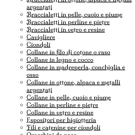
argentati
braccialetti in pelle, cuoio e piume
braccialetti in perline e pietre
braccialetti in vetro e resine
cavigliere
ciondoli
collane in filo di cotone o raso
collane in legno e cocco
collane in madreperla, conchiglia e
osso
collane in ottone, alpaca e metalli
argentati
collane in pelle, cuoio e piume
collane in perline e pietre
collane in vetro e resine
espositori per bigiotteria
fili e catenine per ciondoli
Orecchini da naso