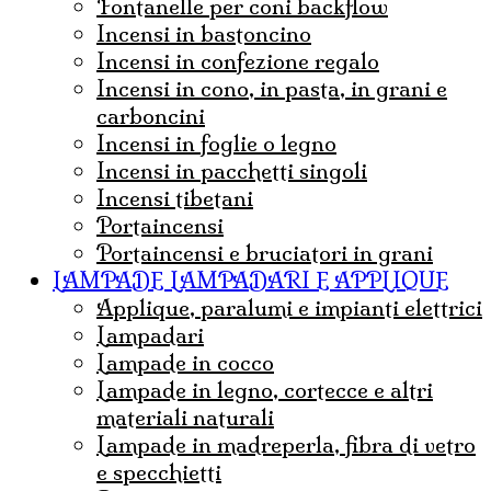
Fontanelle per coni backflow
incensi in bastoncino
incensi in confezione regalo
incensi in cono, in pasta, in grani e
carboncini
incensi in foglie o legno
incensi in pacchetti singoli
incensi tibetani
portaincensi
Portaincensi e bruciatori in grani
LAMPADE LAMPADARI E APPLIQUE
Applique, paralumi e impianti elettrici
lampadari
Lampade in cocco
Lampade in legno, cortecce e altri
materiali naturali
Lampade in madreperla, fibra di vetro
e specchietti