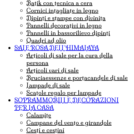
Batik con tecnica a cera
cornici intagliate in legno
dipinti e stampe con divinita
pannelli decorativi in legno
pannelli in bassorilievo dipinti
quadri ad olio
SALE ROSA DELL'HIMALAYA
articoli di sale per la cura della
persona
articoli vari di sale
bruciaessenze e portacandele di sale
lampade di sale
Scatole regalo per lampade
SOPRAMMOBILI E DECORAZIONI
PER LA CASA
calamite
campane del vento e girandole
cesti e cestini