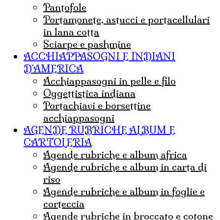
Pantofole
portamonete, astucci e portacellulari
in lana cotta
sciarpe e pashmine
ACCHIAPPASOGNI E INDIANI
D'AMERICA
acchiappasogni in pelle e filo
Oggettistica indiana
Portachiavi e borsettine
acchiappasogni
AGENDE RUBRICHE ALBUM E
CARTOLERIA
agende rubriche e album africa
agende rubriche e album in carta di
riso
agende rubriche e album in foglie e
corteccia
agende rubriche in broccato e cotone