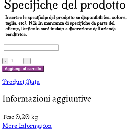
Specifiche del prodotto
Inserire le specifiche del prodotto se disponibili (es. colore,
taglia, etc). NB: In mancanza di specifiche da parte del
cliente, l'articolo sarà inviato a discrezione dell'azienda
venditrice.
BRACCIALETTO
DI
Aggiungi al carrello
PERLINE
Product Data
E
PIETRE
Informazioni aggiuntive
A
FASCIA
quantità
Peso
0,20 kg
More Information