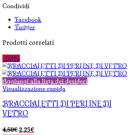
Condividi
Facebook
Twitter
Prodotti correlati
-50%
Aggiungi alla lista dei desideri
Visualizzazione rapida
BRACCIALETTI DI PERLINE DI
VETRO
Il
Il
4,50
€
2,25
€