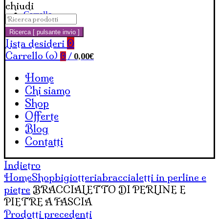
chiudi
Carrello
Cerca:
Ricerca [ pulsante invio ]
Lista desideri
0
Carrello (
o
)
0,00
€
0
/
Home
Chi siamo
Shop
Offerte
Blog
Contatti
Indietro
Home
Shop
bigiotteria
braccialetti in perline e
pietre
BRACCIALETTO DI PERLINE E
PIETRE A FASCIA
Prodotti precedenti