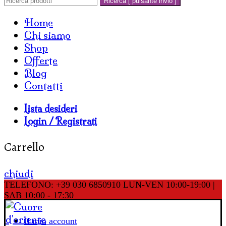
Ricerca [ pulsante invio ]
Home
Chi siamo
Shop
Offerte
Blog
Contatti
Lista desideri
Login / Registrati
Carrello
chiudi
TELEFONO: +39 030 6850910
LUN-VEN 10:00-19:00 |
SAB 10:00 - 17:30
Il mio account