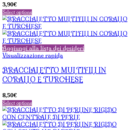
3,90
€
Select options
Aggiungi alla lista dei desideri
Visualizzazione rapida
BRACCIALETTO MULTIFILI IN
CORALLO E TURCHESE
8,50
€
Select options