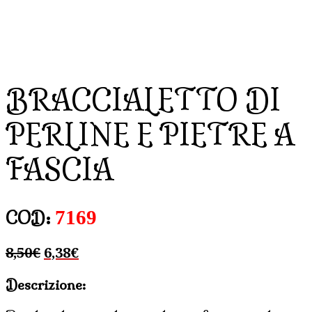
BRACCIALETTO DI
PERLINE E PIETRE A
FASCIA
7169
COD:
Il
Il
8,50
€
6,38
€
prezzo
prezzo
Descrizione:
originale
attuale
era:
è: