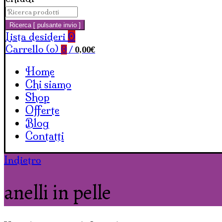
Cerca:
Carrello
Ricerca [ pulsante invio ]
Lista desideri
0
Carrello (
o
)
0,00
€
0
/
Home
Chi siamo
Shop
Offerte
Blog
Contatti
Indietro
anelli in pelle