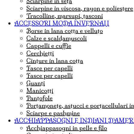
sciarpine in seta
sciarpine in viscosa, rayon e poliestere
tracolline, marsupi, tasconi
ACCESSORI MODA INVERNALI
borse in lana cotta e velluto
Calze e scaldamuscoli
cappelli e cuffie
Cerchietti
cinture in lana cotta
fasce per capelli
Fasce per capelli
guanti
Manicotti
Pantofole
portamonete, astucci e portacellulari i
sciarpe e pashmine
ACCHIAPPASOGNI E INDIANI D'AMER
acchiappasogni in pelle e filo