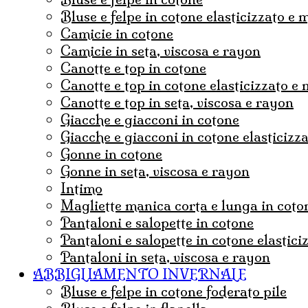
bluse e felpe in cotone elasticizzato e
camicie in cotone
camicie in seta, viscosa e rayon
canotte e top in cotone
canotte e top in cotone elasticizzato e
canotte e top in seta, viscosa e rayon
Giacche e giacconi in cotone
giacche e giacconi in cotone elasticizz
gonne in cotone
Gonne in seta, viscosa e rayon
Intimo
magliette manica corta e lunga in coto
pantaloni e salopette in cotone
Pantaloni e salopette in cotone elastic
Pantaloni in seta, viscosa e rayon
ABBIGLIAMENTO INVERNALE
Bluse e felpe in cotone foderato pile