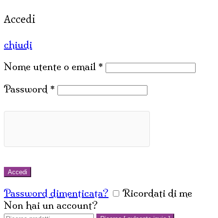
Accedi
chiudi
Nome utente o email
*
Password
*
Accedi
Password dimenticata?
Ricordati di me
Non hai un account?
Crea un account
Cerca: