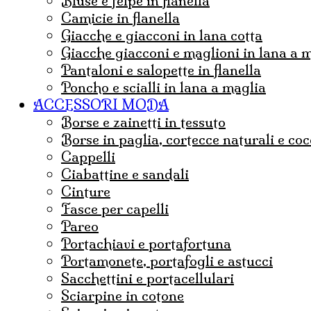
Bluse e felpe in flanella
Camicie in flanella
Giacche e giacconi in lana cotta
Giacche giacconi e maglioni in lana a 
Pantaloni e salopette in flanella
Poncho e scialli in lana a maglia
ACCESSORI MODA
borse e zainetti in tessuto
borse in paglia, cortecce naturali e co
Cappelli
ciabattine e sandali
cinture
fasce per capelli
pareo
portachiavi e portafortuna
portamonete, portafogli e astucci
sacchettini e portacellulari
sciarpine in cotone