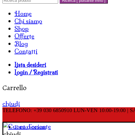
Ricerca [ pulsante invio ]
Home
Chi siamo
Shop
Offerte
Blog
Contatti
Lista desideri
Login / Registrati
Carrello
chiudi
TELEFONO: +39 030 6850910
LUN-VEN 10:00-19:00 | SA
Il mio account
chiudi