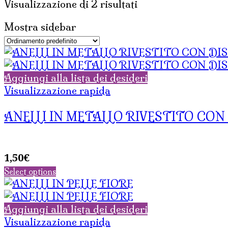
Visualizzazione di 2 risultati
Mostra sidebar
Aggiungi alla lista dei desideri
Visualizzazione rapida
ANELLI IN METALLO RIVESTITO CON
1,50
€
Select options
Aggiungi alla lista dei desideri
Visualizzazione rapida