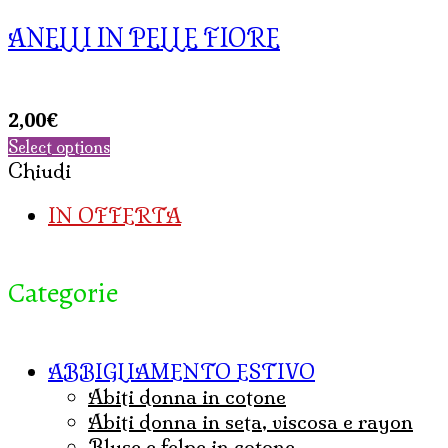
ANELLI IN PELLE FIORE
2,00
€
Select options
Chiudi
IN OFFERTA
Categorie
ABBIGLIAMENTO ESTIVO
abiti donna in cotone
abiti donna in seta, viscosa e rayon
bluse e felpe in cotone