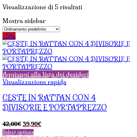
Visualizzazione di 5 risultati
Mostra sidebar
-5%
Aggiungi alla lista dei desideri
Visualizzazione rapida
CESTE IN RATTAN CON 4
DIVISORIE E PORTAPREZZO
Il
Il
42,00
€
39,90
€
prezzo
prezzo
Select options