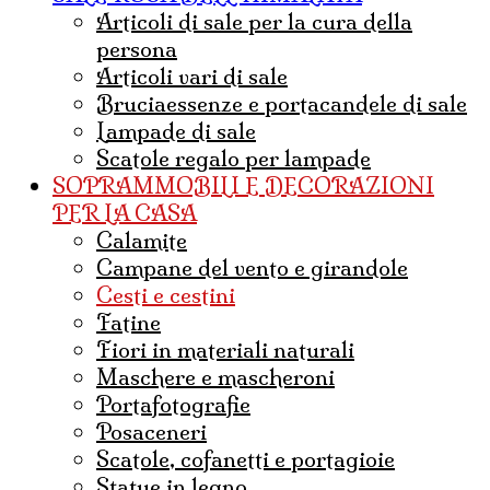
articoli di sale per la cura della
persona
articoli vari di sale
bruciaessenze e portacandele di sale
lampade di sale
Scatole regalo per lampade
SOPRAMMOBILI E DECORAZIONI
PER LA CASA
calamite
campane del vento e girandole
cesti e cestini
fatine
fiori in materiali naturali
maschere e mascheroni
portafotografie
posaceneri
scatole, cofanetti e portagioie
statue in legno