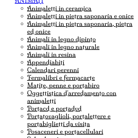
ANIMALI
animaletti in ceramica
animaletti in pietra saponaria e onice
Animaletti in pietra saponaria, pietra
ed onice
animali in legno dipinto
animali in legno naturale
animali in resina
appendiabiti
calendari perenni
fermalibri e fermacarte
matite, penne e portabiro
oggettistica d'arredamento con
animaletti
portacd e portadvd
portatovaglioli, portalettere e
portabiglietti da visita
posaceneri e portacellulari