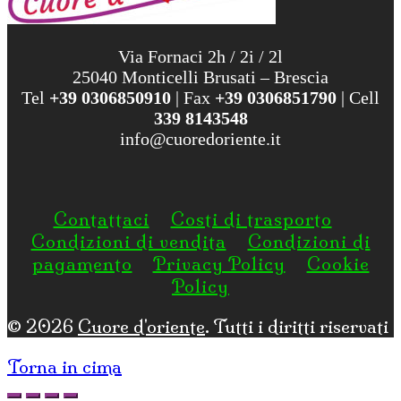
Via Fornaci 2h / 2i / 2l
25040 Monticelli Brusati – Brescia
Tel
+39 0306850910
| Fax
+39 0306851790
| Cell
339 8143548
info@cuoredoriente.it
Contattaci
Costi di trasporto
Condizioni di vendita
Condizioni di
pagamento
Privacy Policy
Cookie
Policy
© 2026
Cuore d'oriente
. Tutti i diritti riservati
Torna in cima