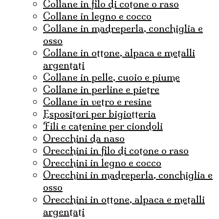
collane in filo di cotone o raso
collane in legno e cocco
collane in madreperla, conchiglia e
osso
collane in ottone, alpaca e metalli
argentati
collane in pelle, cuoio e piume
collane in perline e pietre
collane in vetro e resine
espositori per bigiotteria
fili e catenine per ciondoli
Orecchini da naso
orecchini in filo di cotone o raso
orecchini in legno e cocco
orecchini in madreperla, conchiglia e
osso
orecchini in ottone, alpaca e metalli
argentati