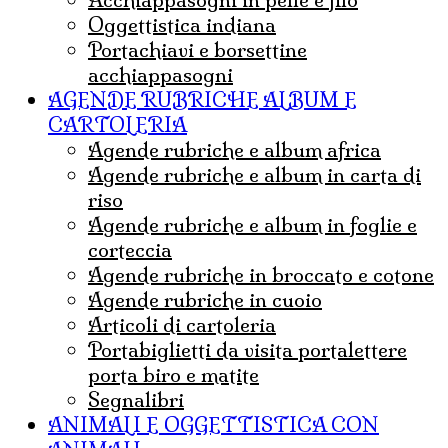
Oggettistica indiana
Portachiavi e borsettine
acchiappasogni
AGENDE RUBRICHE ALBUM E
CARTOLERIA
agende rubriche e album africa
agende rubriche e album in carta di
riso
agende rubriche e album in foglie e
corteccia
agende rubriche in broccato e cotone
agende rubriche in cuoio
articoli di cartoleria
portabiglietti da visita portalettere
porta biro e matite
Segnalibri
ANIMALI E OGGETTISTICA CON