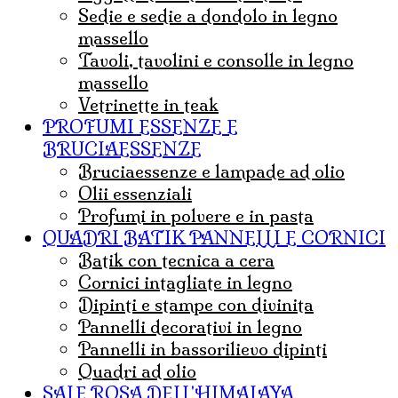
Sedie e sedie a dondolo in legno
massello
Tavoli, tavolini e consolle in legno
massello
Vetrinette in teak
PROFUMI ESSENZE E
BRUCIAESSENZE
bruciaessenze e lampade ad olio
olii essenziali
Profumi in polvere e in pasta
QUADRI BATIK PANNELLI E CORNICI
Batik con tecnica a cera
cornici intagliate in legno
dipinti e stampe con divinita
pannelli decorativi in legno
pannelli in bassorilievo dipinti
quadri ad olio
SALE ROSA DELL'HIMALAYA