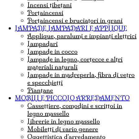
incensi tibetani
portaincensi
Portaincensi e bruciatori in grani
LAMPADE LAMPADARI E APPLIQUE
Applique, paralumi e impianti elettrici
lampadari
Lampade in cocco
Lampade in legno, cortecce e altri
materiali naturali
Lampade in madreperla, fibra di vetro
e specchietti
Piantane
MOBILI E PICCOLO ARREDAMENTO
Cassettiere, comodini e scrittoi in
legno massello
Librerie in legno massello
mobiletti di vario genere
Oggettistica d'arredamento