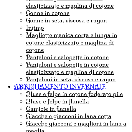
elasticizzato e maglina di cotone
gonne in cotone
Gonne in seta, viscosa e rayon
Intimo
magliette manica corta e lunga in
cotone elasticizzato e maglina di
cotone
pantaloni e salopette in cotone
Pantaloni e salopette in cotone
elasticizzato e maglina di cotone
Pantaloni in seta, viscosa e rayon
ABBIGLIAMENTO INVERNALE
Bluse e felpe in cotone foderato pile
Bluse e felpe in flanella
Camicie in flanella
Giacche e giacconi in lana cotta
Giacche giacconi e maglioni in lana a
maglia