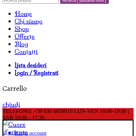
Ricerca [ pulsante invio ]
Home
Chi siamo
Shop
Offerte
Blog
Contatti
Lista desideri
Login / Registrati
Carrello
chiudi
TELEFONO: +39 030 6850910
LUN-VEN 10:00-19:00 |
SAB 10:00 - 17:30
Il mio account