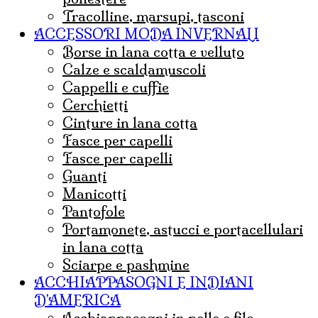
tracolline, marsupi, tasconi
ACCESSORI MODA INVERNALI
borse in lana cotta e velluto
Calze e scaldamuscoli
cappelli e cuffie
Cerchietti
cinture in lana cotta
fasce per capelli
Fasce per capelli
guanti
Manicotti
Pantofole
portamonete, astucci e portacellulari
in lana cotta
sciarpe e pashmine
ACCHIAPPASOGNI E INDIANI
D'AMERICA
acchiappasogni in pelle e filo