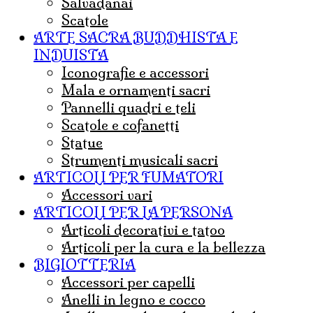
salvadanai
scatole
ARTE SACRA BUDDHISTA E
INDUISTA
iconografie e accessori
mala e ornamenti sacri
pannelli quadri e teli
Scatole e cofanetti
statue
strumenti musicali sacri
ARTICOLI PER FUMATORI
Accessori vari
ARTICOLI PER LA PERSONA
articoli decorativi e tatoo
articoli per la cura e la bellezza
BIGIOTTERIA
accessori per capelli
anelli in legno e cocco