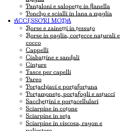
Pantaloni e salopette in flanella
Poncho e scialli in lana a maglia
ACCESSORI MODA
borse e zainetti in tessuto
borse in paglia, cortecce naturali e
cocco
Cappelli
ciabattine e sandali
cinture
fasce per capelli
pareo
portachiavi e portafortuna
portamonete, portafogli e astucci
sacchettini e portacellulari
sciarpine in cotone
sciarpine in seta
sciarpine in viscosa, rayon e
poliestere