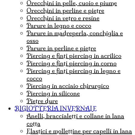
orecchini in pelle, cuoio e piume
orecchini in perline e pietre
orecchini in vetro e resine
parure in legno e cocco
parure in madreperla, conchiglia e
osso
parure in perline e pietre
Piercing e finti piercing in acrilico
piercing e finti piercing in corno
piercing e finti piercing in legno e
cocco
Piercing in acciaio chirurgico
Piercing in silicone
Pietre dure
BIGIOTTERIA INVERNALE
Anelli, braccialetti e collane in lana
cotta
Elastici e mollettine per capelli in lana