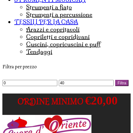
strumenti a fiato
strumenti a percussione
TESSILI PER LA CASA
arazzi e copritavoli
copriletti e copridivani
cuscini, copricuscini e puff
tendaggi
Filtra per prezzo
Prezzo
Prezzo
Filtra
Min
Max
€20,00
ORDINE MINIMO