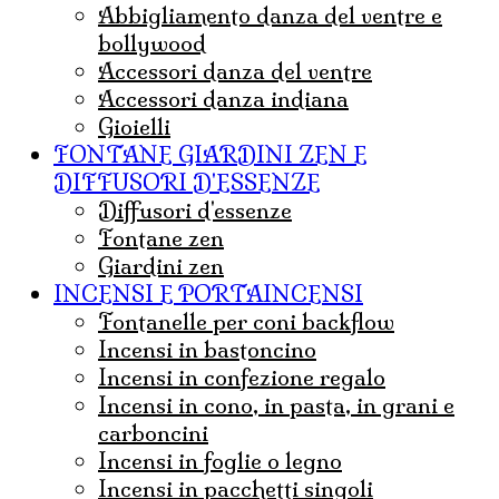
abbigliamento danza del ventre e
bollywood
accessori danza del ventre
accessori danza indiana
Gioielli
FONTANE GIARDINI ZEN E
DIFFUSORI D'ESSENZE
diffusori d'essenze
fontane zen
giardini zen
INCENSI E PORTAINCENSI
Fontanelle per coni backflow
incensi in bastoncino
incensi in confezione regalo
incensi in cono, in pasta, in grani e
carboncini
incensi in foglie o legno
incensi in pacchetti singoli