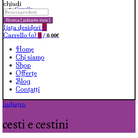
chiudi
Carrello
Cerca:
Ricerca [ pulsante invio ]
Lista desideri
0
Carrello (
o
)
0,00
€
0
/
Home
Chi siamo
Shop
Offerte
Blog
Contatti
Indietro
cesti e cestini