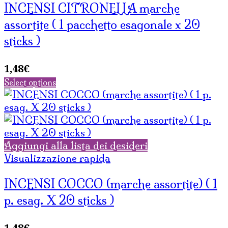
INCENSI CITRONELLA marche
assortite ( 1 pacchetto esagonale x 20
sticks )
1,48
€
Select options
Aggiungi alla lista dei desideri
Visualizzazione rapida
INCENSI COCCO (marche assortite) ( 1
p. esag. X 20 sticks )
1,48
€