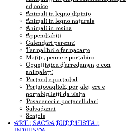
ed onice
animali in legno dipinto
animali in legno naturale
animali in resina
appendiabiti
calendari perenni
fermalibri e fermacarte
matite, penne e portabiro
oggettistica d'arredamento con
animaletti
portacd e portadvd
portatovaglioli, portalettere e
portabiglietti da visita
posaceneri e portacellulari
salvadanai
scatole
ARTE SACRA BUDDHISTA E
INDUISTA