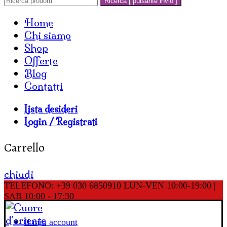
Ricerca [ pulsante invio ]
Home
Chi siamo
Shop
Offerte
Blog
Contatti
Lista desideri
Login / Registrati
Carrello
chiudi
TELEFONO: +39 030 6850910
LUN-VEN 10:00-19:00 |
SAB 10:00 - 17:30
Il mio account