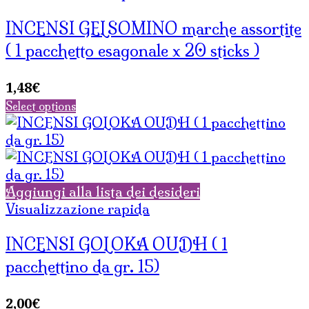
INCENSI GELSOMINO marche assortite
( 1 pacchetto esagonale x 20 sticks )
1,48
€
Select options
Aggiungi alla lista dei desideri
Visualizzazione rapida
INCENSI GOLOKA OUDH ( 1
pacchettino da gr. 15)
2,00
€