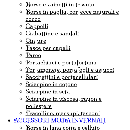
borse e zainetti in tessuto
borse in paglia, cortecce naturali e
cocco
Cappelli
ciabattine e sandali
cinture
fasce per capelli
pareo
portachiavi e portafortuna
portamonete, portafogli e astucci
sacchettini e portacellulari
sciarpine in cotone
sciarpine in seta
sciarpine in viscosa, rayon e
poliestere
tracolline, marsupi, tasconi
ACCESSORI MODA INVERNALI
borse in lana cotta e velluto