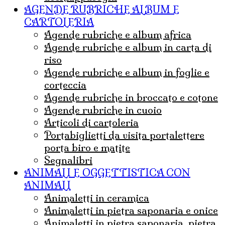
AGENDE RUBRICHE ALBUM E
CARTOLERIA
agende rubriche e album africa
agende rubriche e album in carta di
riso
agende rubriche e album in foglie e
corteccia
agende rubriche in broccato e cotone
agende rubriche in cuoio
articoli di cartoleria
portabiglietti da visita portalettere
porta biro e matite
Segnalibri
ANIMALI E OGGETTISTICA CON
ANIMALI
animaletti in ceramica
animaletti in pietra saponaria e onice
Animaletti in pietra saponaria, pietra