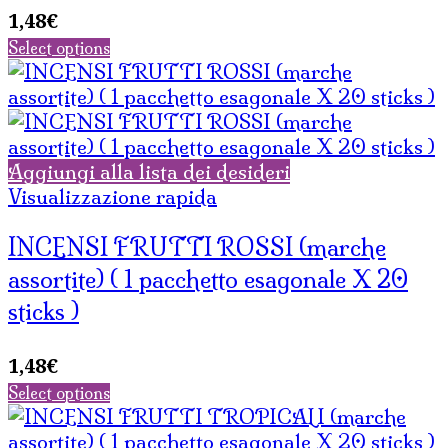
1,48
€
Select options
Aggiungi alla lista dei desideri
Visualizzazione rapida
INCENSI FRUTTI ROSSI (marche
assortite) ( 1 pacchetto esagonale X 20
sticks )
1,48
€
Select options