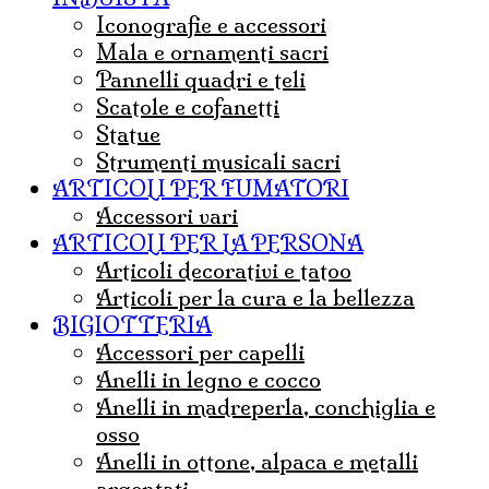
iconografie e accessori
mala e ornamenti sacri
pannelli quadri e teli
Scatole e cofanetti
statue
strumenti musicali sacri
ARTICOLI PER FUMATORI
Accessori vari
ARTICOLI PER LA PERSONA
articoli decorativi e tatoo
articoli per la cura e la bellezza
BIGIOTTERIA
accessori per capelli
anelli in legno e cocco
anelli in madreperla, conchiglia e
osso
anelli in ottone, alpaca e metalli
argentati