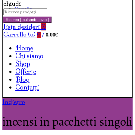
chiudi
Carrello
Cerca:
Ricerca [ pulsante invio ]
Lista desideri
0
Carrello (
o
)
0,00
€
0
/
Home
Chi siamo
Shop
Offerte
Blog
Contatti
Indietro
incensi in pacchetti singoli