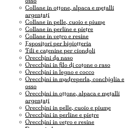
osso
collane in ottone, alpaca e metalli
argentati
collane in pelle, cuoio e piume
collane in perline e pietre
collane in vetro e resine
espositori per bigiotteria
fili e catenine per ciondoli
Orecchini da naso
orecchini in filo di cotone o raso
orecchini in legno e cocco
orecchini in madreperla, conchiglia e
osso
orecchini in ottone, alpaca e metalli
argentati
orecchini in pelle, cuoio e piume
orecchini in perline e pietre
orecchini in vetro e resine