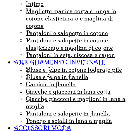
Intimo
magliette manica corta e lunga in
cotone elasticizzato e maglina di
cotone
pantaloni e salopette in cotone
Pantaloni e salopette in cotone
elasticizzato e maglina di cotone
Pantaloni in seta, viscosa e rayon
ABBIGLIAMENTO INVERNALE
Bluse e felpe in cotone foderato pile
Bluse e felpe in flanella
Camicie in flanella
Giacche e giacconi in lana cotta
Giacche giacconi e maglioni in lana a
maglia
Pantaloni e salopette in flanella
Poncho e scialli in lana a maglia
ACCESSORI MODA