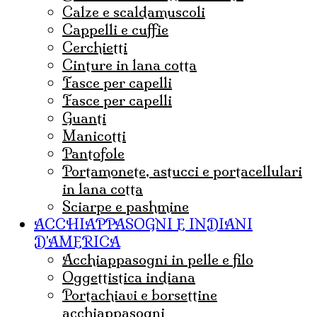
Calze e scaldamuscoli
cappelli e cuffie
Cerchietti
cinture in lana cotta
fasce per capelli
Fasce per capelli
guanti
Manicotti
Pantofole
portamonete, astucci e portacellulari
in lana cotta
sciarpe e pashmine
ACCHIAPPASOGNI E INDIANI
D'AMERICA
acchiappasogni in pelle e filo
Oggettistica indiana
Portachiavi e borsettine
acchiappasogni