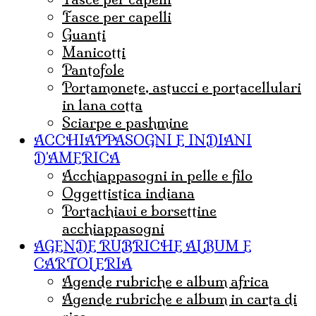
Fasce per capelli
guanti
Manicotti
Pantofole
portamonete, astucci e portacellulari
in lana cotta
sciarpe e pashmine
ACCHIAPPASOGNI E INDIANI
D'AMERICA
acchiappasogni in pelle e filo
Oggettistica indiana
Portachiavi e borsettine
acchiappasogni
AGENDE RUBRICHE ALBUM E
CARTOLERIA
agende rubriche e album africa
agende rubriche e album in carta di