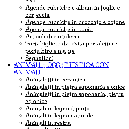
riso
agende rubriche e album in foglie e
corteccia
agende rubriche in broccato e cotone
agende rubriche in cuoio
articoli di cartoleria
portabiglietti da visita portalettere
porta biro e matite
Segnalibri
ANIMALI E OGGETTISTICA CON
ANIMALI
animaletti in ceramica
animaletti in pietra saponaria e onice
Animaletti in pietra saponaria, pietra
ed onice
animali in legno dipinto
animali in legno naturale
animali in resina