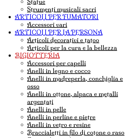
statue
strumenti musicali sacri
ARTICOLI PER FUMATORI
Accessori vari
ARTICOLI PER LA PERSONA
articoli decorativi e tatoo
articoli per la cura e la bellezza
BIGIOTTERIA
accessori per capelli
anelli in legno e cocco
anelli in madreperla, conchiglia e
osso
anelli in ottone, alpaca e metalli
argentati
anelli in pelle
anelli in perline e pietre
anelli in vetro e resine
braccialetti in filo di cotone o raso