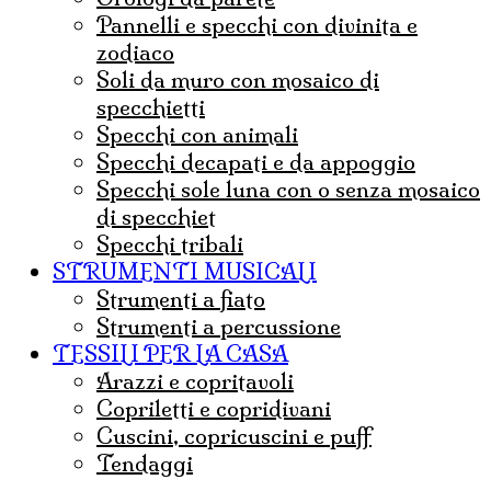
pannelli e specchi con divinita e
zodiaco
soli da muro con mosaico di
specchietti
specchi con animali
specchi decapati e da appoggio
specchi sole luna con o senza mosaico
di specchiet
specchi tribali
STRUMENTI MUSICALI
strumenti a fiato
strumenti a percussione
TESSILI PER LA CASA
arazzi e copritavoli
copriletti e copridivani
cuscini, copricuscini e puff
tendaggi