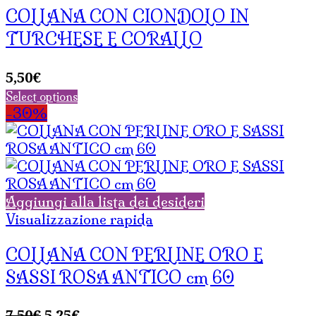
COLLANA CON CIONDOLO IN
TURCHESE E CORALLO
5,50
€
Select options
-30%
Aggiungi alla lista dei desideri
Visualizzazione rapida
COLLANA CON PERLINE ORO E
SASSI ROSA ANTICO cm 60
Il
Il
7,50
€
5,25
€