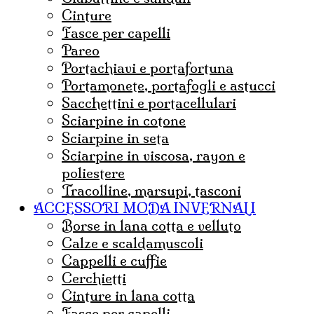
cinture
fasce per capelli
pareo
portachiavi e portafortuna
portamonete, portafogli e astucci
sacchettini e portacellulari
sciarpine in cotone
sciarpine in seta
sciarpine in viscosa, rayon e
poliestere
tracolline, marsupi, tasconi
ACCESSORI MODA INVERNALI
borse in lana cotta e velluto
Calze e scaldamuscoli
cappelli e cuffie
Cerchietti
cinture in lana cotta
fasce per capelli