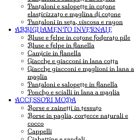
Pantaloni e salopette in cotone
elasticizzato e maglina di cotone
Pantaloni in seta, viscosa e rayon
ABBIGLIAMENTO INVERNALE
Bluse e felpe in cotone foderato pile
Bluse e felpe in flanella
Camicie in flanella
Giacche e giacconi in lana cotta
Giacche giacconi e maglioni in lana a
maglia
Pantaloni e salopette in flanella
Poncho e scialli in lana a maglia
ACCESSORI MODA
borse e zainetti in tessuto
borse in paglia, cortecce naturali e
cocco
Cappelli
ciabattine e sandali