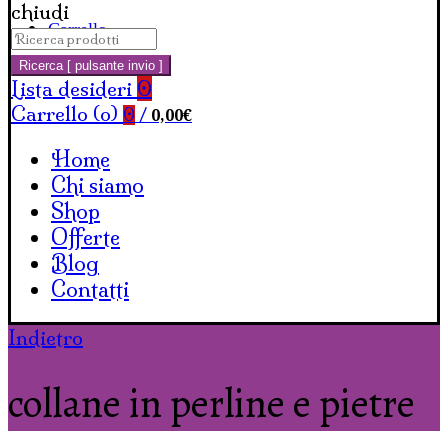
chiudi
Carrello
Cerca:
Ricerca [ pulsante invio ]
Lista desideri
0
Carrello (
o
)
0,00
€
0
/
Home
Chi siamo
Shop
Offerte
Blog
Contatti
Indietro
collane in perline e pietre