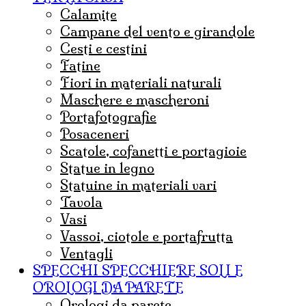
calamite
campane del vento e girandole
cesti e cestini
fatine
fiori in materiali naturali
maschere e mascheroni
portafotografie
posaceneri
scatole, cofanetti e portagioie
statue in legno
statuine in materiali vari
tavola
vasi
vassoi, ciotole e portafrutta
ventagli
SPECCHI SPECCHIERE SOLI E
OROLOGI DA PARETE
orologi da parete