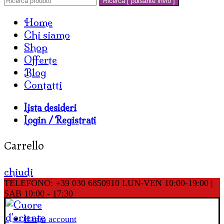
Ricerca [ pulsante invio ]
Home
Chi siamo
Shop
Offerte
Blog
Contatti
Lista desideri
Login / Registrati
Carrello
chiudi
TELEFONO: +39 030 6850910
LUN-VEN 10:00-19:00 |
SAB 10:00 - 17:30
Il mio account