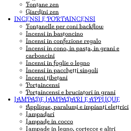
fontane zen
giardini zen
INCENSI E PORTAINCENSI
Fontanelle per coni backflow
incensi in bastoncino
incensi in confezione regalo
incensi in cono, in pasta, in grani e
carboncini
incensi in foglie o legno
incensi in pacchetti singoli
incensi tibetani
portaincensi
Portaincensi e bruciatori in grani
LAMPADE LAMPADARI E APPLIQUE
Applique, paralumi e impianti elettrici
lampadari
Lampade in cocco
Lampade in legno, cortecce e altri