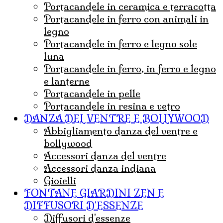
portacandele in ceramica e terracotta
portacandele in ferro con animali in
legno
portacandele in ferro e legno sole
luna
portacandele in ferro, in ferro e legno
e lanterne
portacandele in pelle
portacandele in resina e vetro
DANZA DEL VENTRE E BOLLYWOOD
abbigliamento danza del ventre e
bollywood
accessori danza del ventre
accessori danza indiana
Gioielli
FONTANE GIARDINI ZEN E
DIFFUSORI D'ESSENZE
diffusori d'essenze