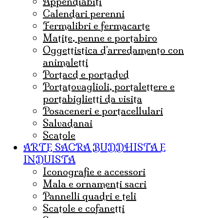
appendiabiti
calendari perenni
fermalibri e fermacarte
matite, penne e portabiro
oggettistica d'arredamento con
animaletti
portacd e portadvd
portatovaglioli, portalettere e
portabiglietti da visita
posaceneri e portacellulari
salvadanai
scatole
ARTE SACRA BUDDHISTA E
INDUISTA
iconografie e accessori
mala e ornamenti sacri
pannelli quadri e teli
Scatole e cofanetti