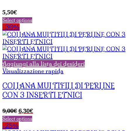
5,50
€
Select options
-30%
Aggiungi alla lista dei desideri
Visualizzazione rapida
COLLANA MULTIFILI DI PERLINE
CON 3 INSERTI ETNICI
Il
Il
9,00
€
6,30
€
prezzo
prezzo
Select options
originale
attuale
-25%