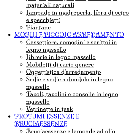
materiali naturali
Lampade in madreperla, fibra di vetro
e specchietti
Piantane
MOBILI E PICCOLO ARREDAMENTO
Cassettiere, comodini e scrittoi in
legno massello
Librerie in legno massello
mobiletti di vario genere
Oggettistica d'arredamento
Sedie e sedie a dondolo in legno
massello
Tavoli, tavolini e consolle in legno
massello
Vetrinette in teak
PROFUMI ESSENZE E
BRUCIAESSENZE
bruciaessenze e lampade ad olio