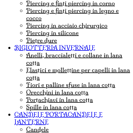
piercing e finti piercing in corno
piercing e finti piercing in legno e
cocco
Piercing in acciaio chirurgico
Piercing in silicone
Pietre dure
BIGIOTTERIA INVERNALE
Anelli, braccialetti e collane in lana
cotta
Elastici e mollettine per capelli in lana
cotta
Fiori e palline sfuse in lana cotta
Orecchini in lana cotta
Portachiavi in lana cotta
Spille in lana cotta
CANDELE PORTACANDELE E
LANTERNE
candele