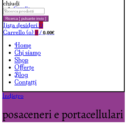
chiudi
Carrello
Cerca:
Ricerca [ pulsante invio ]
Lista desideri
0
Carrello (
o
)
0,00
€
0
/
Home
Chi siamo
Shop
Offerte
Blog
Contatti
Indietro
posaceneri e portacellulari