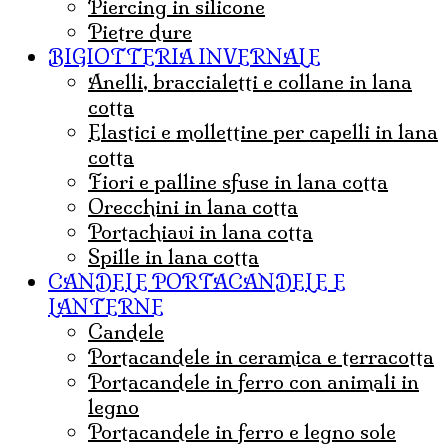
Piercing in silicone
Pietre dure
BIGIOTTERIA INVERNALE
Anelli, braccialetti e collane in lana
cotta
Elastici e mollettine per capelli in lana
cotta
Fiori e palline sfuse in lana cotta
Orecchini in lana cotta
Portachiavi in lana cotta
Spille in lana cotta
CANDELE PORTACANDELE E
LANTERNE
candele
portacandele in ceramica e terracotta
portacandele in ferro con animali in
legno
portacandele in ferro e legno sole