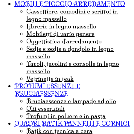
MOBILI E PICCOLO ARREDAMENTO
Cassettiere, comodini e scrittoi in
legno massello
Librerie in legno massello
mobiletti di vario genere
Oggettistica d'arredamento
Sedie e sedie a dondolo in legno
massello
Tavoli, tavolini e consolle in legno
massello
Vetrinette in teak
PROFUMI ESSENZE E
BRUCIAESSENZE
bruciaessenze e lampade ad olio
olii essenziali
Profumi in polvere e in pasta
QUADRI BATIK PANNELLI E CORNICI
Batik con tecnica a cera