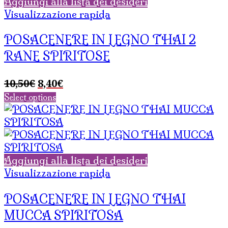
Aggiungi alla lista dei desideri
Visualizzazione rapida
POSACENERE IN LEGNO THAI 2
RANE SPIRITOSE
Il
Il
10,50
€
8,40
€
prezzo
prezzo
Select options
originale
attuale
era:
è:
10,50€.
8,40€.
Aggiungi alla lista dei desideri
Visualizzazione rapida
POSACENERE IN LEGNO THAI
MUCCA SPIRITOSA