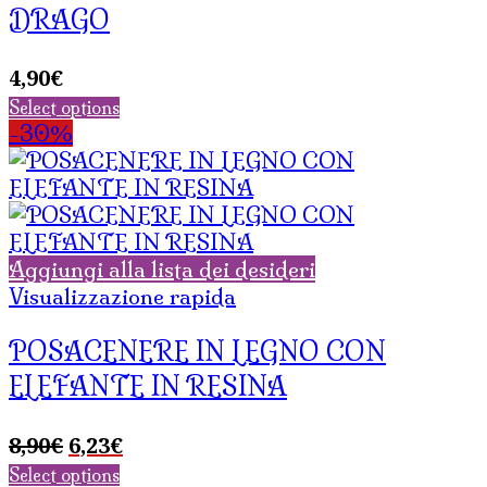
DRAGO
4,90
€
Select options
-30%
Aggiungi alla lista dei desideri
Visualizzazione rapida
POSACENERE IN LEGNO CON
ELEFANTE IN RESINA
Il
Il
8,90
€
6,23
€
prezzo
prezzo
Select options