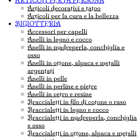
ARTICOLI PER LA PERSONA
articoli decorativi e tatoo
articoli per la cura e la bellezza
BIGIOTTERIA
accessori per capelli
anelli in legno e cocco
anelli in madreperla, conchiglia e
osso
anelli in ottone, alpaca e metalli
argentati
anelli in pelle
anelli in perline e pietre
anelli in vetro e resine
braccialetti in filo di cotone o raso
braccialetti in legno e cocco
braccialetti in madreperla, conchiglia
e osso
braccialetti in ottone, alpaca e metalli