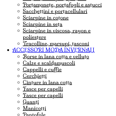
portamonete, portafogli e astucci
sacchettini e portacellulari
sciarpine in cotone
sciarpine in seta
sciarpine in viscosa, rayon e
poliestere
tracolline, marsupi, tasconi
ACCESSORI MODA INVERNALI
borse in lana cotta e velluto
Calze e scaldamuscoli
cappelli e cuffie
Cerchietti
cinture in lana cotta
fasce per capelli
Fasce per capelli
guanti
Manicotti
Pantofole