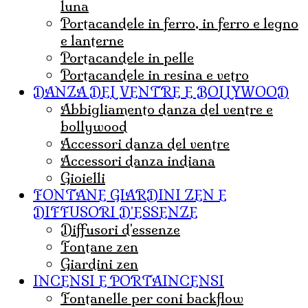
luna
portacandele in ferro, in ferro e legno
e lanterne
portacandele in pelle
portacandele in resina e vetro
DANZA DEL VENTRE E BOLLYWOOD
abbigliamento danza del ventre e
bollywood
accessori danza del ventre
accessori danza indiana
Gioielli
FONTANE GIARDINI ZEN E
DIFFUSORI D'ESSENZE
diffusori d'essenze
fontane zen
giardini zen
INCENSI E PORTAINCENSI
Fontanelle per coni backflow