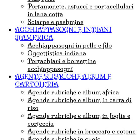
portamonete, astucci e portacellulari
in lana cotta
sciarpe e pashmine
ACCHIAPPASOGNI E INDIANI
D'AMERICA
acchiappasogni in pelle e filo
Oggettistica indiana
Portachiavi e borsettine
acchiappasogni
AGENDE RUBRICHE ALBUM E
CARTOLERIA
agende rubriche e album africa
agende rubriche e album in carta di
riso
agende rubriche e album in foglie e
corteccia
agende rubriche in broccato e cotone
agende rubriche in cuoio