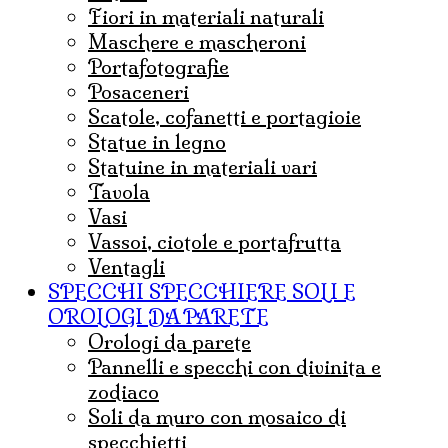
fiori in materiali naturali
maschere e mascheroni
portafotografie
posaceneri
scatole, cofanetti e portagioie
statue in legno
statuine in materiali vari
tavola
vasi
vassoi, ciotole e portafrutta
ventagli
SPECCHI SPECCHIERE SOLI E
OROLOGI DA PARETE
orologi da parete
pannelli e specchi con divinita e
zodiaco
soli da muro con mosaico di
specchietti