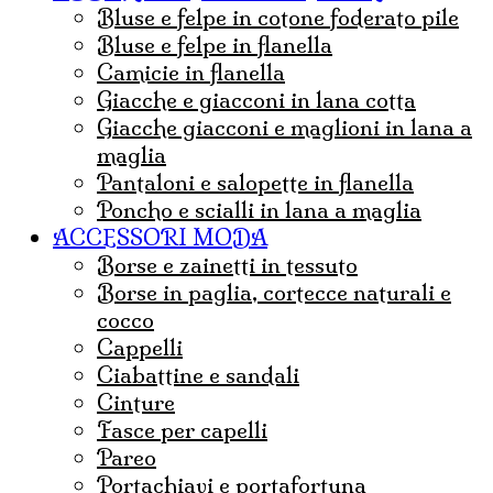
Bluse e felpe in cotone foderato pile
Bluse e felpe in flanella
Camicie in flanella
Giacche e giacconi in lana cotta
Giacche giacconi e maglioni in lana a
maglia
Pantaloni e salopette in flanella
Poncho e scialli in lana a maglia
ACCESSORI MODA
borse e zainetti in tessuto
borse in paglia, cortecce naturali e
cocco
Cappelli
ciabattine e sandali
cinture
fasce per capelli
pareo
portachiavi e portafortuna