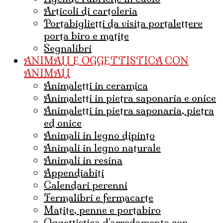
articoli di cartoleria
portabiglietti da visita portalettere
porta biro e matite
Segnalibri
ANIMALI E OGGETTISTICA CON
ANIMALI
animaletti in ceramica
animaletti in pietra saponaria e onice
Animaletti in pietra saponaria, pietra
ed onice
animali in legno dipinto
animali in legno naturale
animali in resina
appendiabiti
calendari perenni
fermalibri e fermacarte
matite, penne e portabiro
oggettistica d'arredamento con