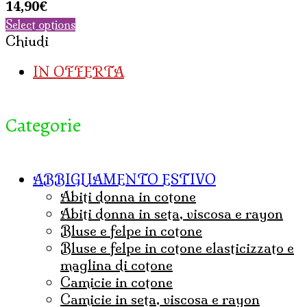
14,90
€
Select options
Chiudi
IN OFFERTA
Categorie
ABBIGLIAMENTO ESTIVO
abiti donna in cotone
abiti donna in seta, viscosa e rayon
bluse e felpe in cotone
bluse e felpe in cotone elasticizzato e
maglina di cotone
camicie in cotone
camicie in seta, viscosa e rayon