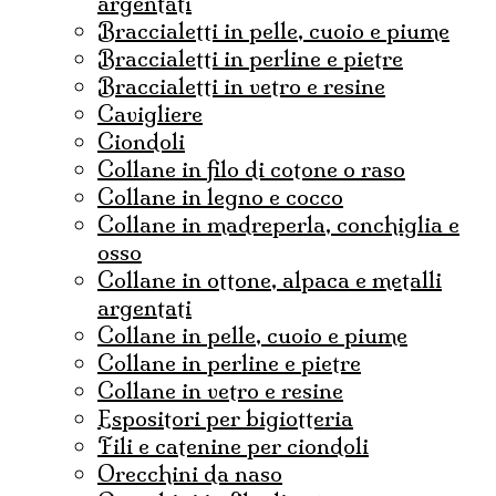
argentati
braccialetti in pelle, cuoio e piume
braccialetti in perline e pietre
braccialetti in vetro e resine
cavigliere
ciondoli
collane in filo di cotone o raso
collane in legno e cocco
collane in madreperla, conchiglia e
osso
collane in ottone, alpaca e metalli
argentati
collane in pelle, cuoio e piume
collane in perline e pietre
collane in vetro e resine
espositori per bigiotteria
fili e catenine per ciondoli
Orecchini da naso