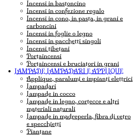
incensi in bastoncino
incensi in confezione regalo
incensi in cono, in pasta, in grani e
carboncini
incensi in foglie o legno
incensi in pacchetti singoli
incensi tibetani
portaincensi
Portaincensi e bruciatori in grani
LAMPADE LAMPADARI E APPLIQUE
Applique, paralumi e impianti elettrici
lampadari
Lampade in cocco
Lampade in legno, cortecce e altri
materiali naturali
Lampade in madreperla, fibra di vetro
e specchietti
Piantane