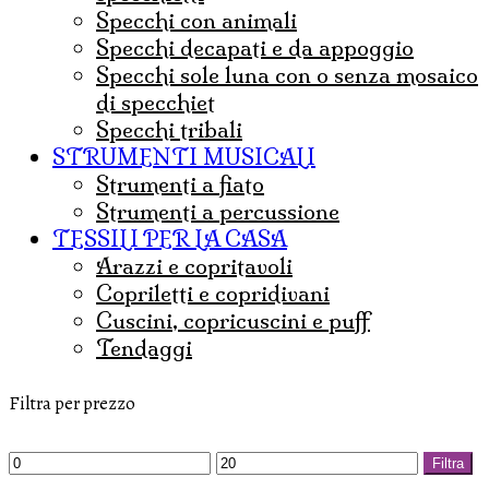
specchi con animali
specchi decapati e da appoggio
specchi sole luna con o senza mosaico
di specchiet
specchi tribali
STRUMENTI MUSICALI
strumenti a fiato
strumenti a percussione
TESSILI PER LA CASA
arazzi e copritavoli
copriletti e copridivani
cuscini, copricuscini e puff
tendaggi
Filtra per prezzo
Prezzo
Prezzo
Filtra
Min
Max