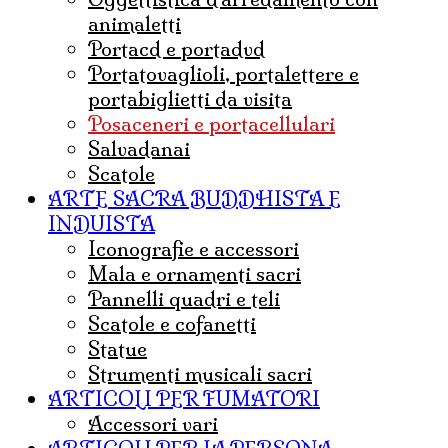
animaletti
portacd e portadvd
portatovaglioli, portalettere e
portabiglietti da visita
posaceneri e portacellulari
salvadanai
scatole
ARTE SACRA BUDDHISTA E
INDUISTA
iconografie e accessori
mala e ornamenti sacri
pannelli quadri e teli
Scatole e cofanetti
statue
strumenti musicali sacri
ARTICOLI PER FUMATORI
Accessori vari