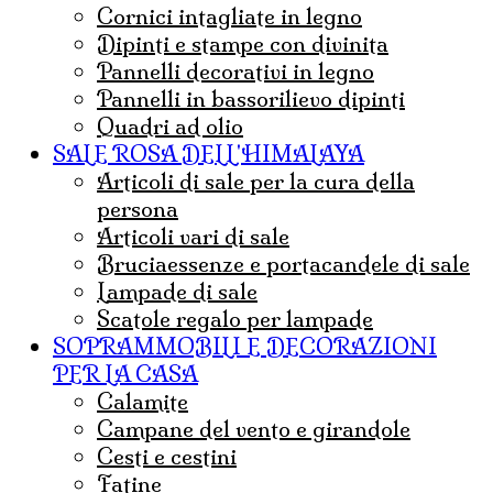
cornici intagliate in legno
dipinti e stampe con divinita
pannelli decorativi in legno
pannelli in bassorilievo dipinti
quadri ad olio
SALE ROSA DELL'HIMALAYA
articoli di sale per la cura della
persona
articoli vari di sale
bruciaessenze e portacandele di sale
lampade di sale
Scatole regalo per lampade
SOPRAMMOBILI E DECORAZIONI
PER LA CASA
calamite
campane del vento e girandole
cesti e cestini
fatine