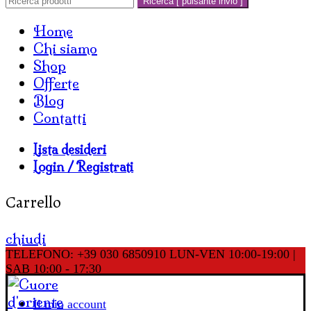
Ricerca [ pulsante invio ]
Home
Chi siamo
Shop
Offerte
Blog
Contatti
Lista desideri
Login / Registrati
Carrello
chiudi
TELEFONO: +39 030 6850910
LUN-VEN 10:00-19:00 |
SAB 10:00 - 17:30
Il mio account