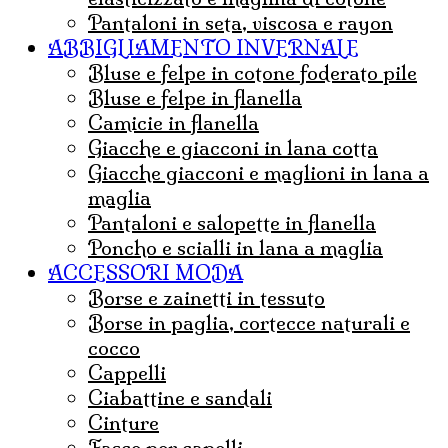
Pantaloni in seta, viscosa e rayon
ABBIGLIAMENTO INVERNALE
Bluse e felpe in cotone foderato pile
Bluse e felpe in flanella
Camicie in flanella
Giacche e giacconi in lana cotta
Giacche giacconi e maglioni in lana a
maglia
Pantaloni e salopette in flanella
Poncho e scialli in lana a maglia
ACCESSORI MODA
borse e zainetti in tessuto
borse in paglia, cortecce naturali e
cocco
Cappelli
ciabattine e sandali
cinture
fasce per capelli