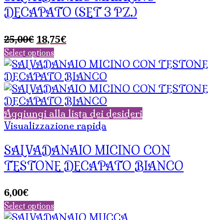
DECAPATO (SET 3 PZ.)
Il
Il
25,00
€
18,75
€
prezzo
prezzo
Select options
originale
attuale
era:
è:
25,00€.
18,75€.
Aggiungi alla lista dei desideri
Visualizzazione rapida
SALVADANAIO MICINO CON
TESTONE DECAPATO BIANCO
6,00
€
Select options