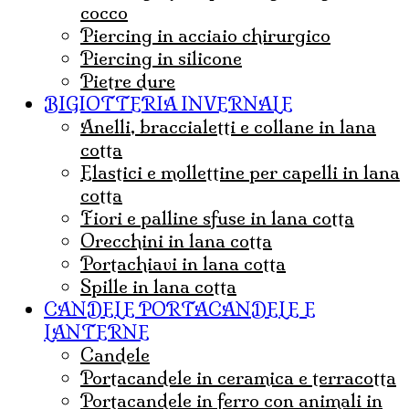
cocco
Piercing in acciaio chirurgico
Piercing in silicone
Pietre dure
BIGIOTTERIA INVERNALE
Anelli, braccialetti e collane in lana
cotta
Elastici e mollettine per capelli in lana
cotta
Fiori e palline sfuse in lana cotta
Orecchini in lana cotta
Portachiavi in lana cotta
Spille in lana cotta
CANDELE PORTACANDELE E
LANTERNE
candele
portacandele in ceramica e terracotta
portacandele in ferro con animali in