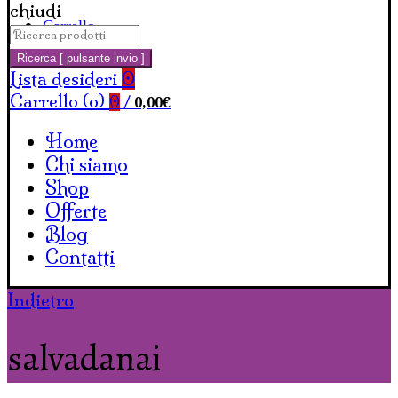
chiudi
Carrello
Cerca:
Ricerca [ pulsante invio ]
Lista desideri
0
Carrello (
o
)
0,00
€
0
/
Home
Chi siamo
Shop
Offerte
Blog
Contatti
Indietro
salvadanai