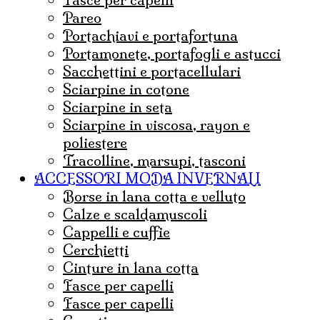
pareo
portachiavi e portafortuna
portamonete, portafogli e astucci
sacchettini e portacellulari
sciarpine in cotone
sciarpine in seta
sciarpine in viscosa, rayon e
poliestere
tracolline, marsupi, tasconi
ACCESSORI MODA INVERNALI
borse in lana cotta e velluto
Calze e scaldamuscoli
cappelli e cuffie
Cerchietti
cinture in lana cotta
fasce per capelli
Fasce per capelli