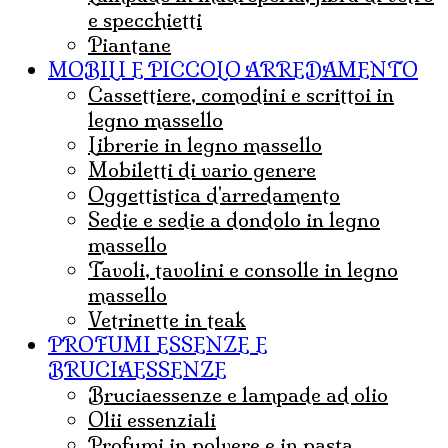
e specchietti
Piantane
MOBILI E PICCOLO ARREDAMENTO
Cassettiere, comodini e scrittoi in
legno massello
Librerie in legno massello
mobiletti di vario genere
Oggettistica d'arredamento
Sedie e sedie a dondolo in legno
massello
Tavoli, tavolini e consolle in legno
massello
Vetrinette in teak
PROFUMI ESSENZE E
BRUCIAESSENZE
bruciaessenze e lampade ad olio
olii essenziali
Profumi in polvere e in pasta