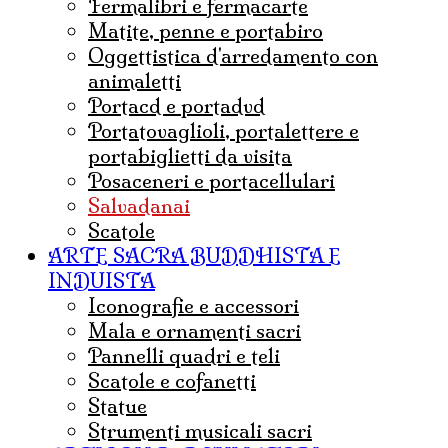
fermalibri e fermacarte
matite, penne e portabiro
oggettistica d'arredamento con
animaletti
portacd e portadvd
portatovaglioli, portalettere e
portabiglietti da visita
posaceneri e portacellulari
salvadanai
scatole
ARTE SACRA BUDDHISTA E
INDUISTA
iconografie e accessori
mala e ornamenti sacri
pannelli quadri e teli
Scatole e cofanetti
statue
strumenti musicali sacri