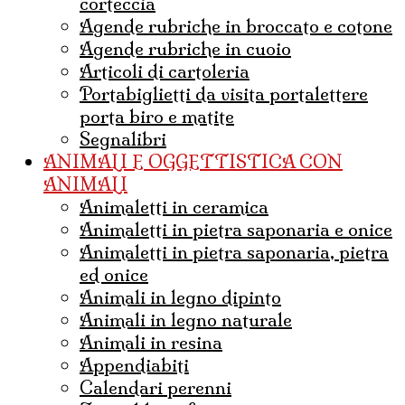
corteccia
agende rubriche in broccato e cotone
agende rubriche in cuoio
articoli di cartoleria
portabiglietti da visita portalettere
porta biro e matite
Segnalibri
ANIMALI E OGGETTISTICA CON
ANIMALI
animaletti in ceramica
animaletti in pietra saponaria e onice
Animaletti in pietra saponaria, pietra
ed onice
animali in legno dipinto
animali in legno naturale
animali in resina
appendiabiti
calendari perenni