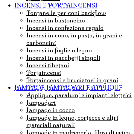
INCENSI E PORTAINCENSI
Fontanelle per coni backflow
incensi in bastoncino
incensi in confezione regalo
incensi in cono, in pasta, in grani e
carboncini
incensi in foglie o legno
incensi in pacchetti singoli
incensi tibetani
portaincensi
Portaincensi e bruciatori in grani
LAMPADE LAMPADARI E APPLIQUE
Applique, paralumi e impianti elettrici
lampadari
Lampade in cocco
Lampade in legno, cortecce e altri
materiali naturali
Lampade in madreperla, fibra di vetro