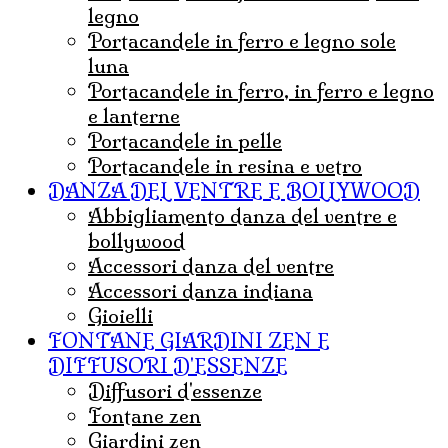
legno
portacandele in ferro e legno sole
luna
portacandele in ferro, in ferro e legno
e lanterne
portacandele in pelle
portacandele in resina e vetro
DANZA DEL VENTRE E BOLLYWOOD
abbigliamento danza del ventre e
bollywood
accessori danza del ventre
accessori danza indiana
Gioielli
FONTANE GIARDINI ZEN E
DIFFUSORI D'ESSENZE
diffusori d'essenze
fontane zen
giardini zen