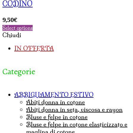
CODINO
9,50
€
Select options
Chiudi
IN OFFERTA
Categorie
ABBIGLIAMENTO ESTIVO
abiti donna in cotone
abiti donna in seta, viscosa e rayon
bluse e felpe in cotone
bluse e felpe in cotone elasticizzato e
maglina di cotone