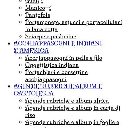
guanti
Manicotti
Pantofole
portamonete, astucci e portacellulari
in lana cotta
sciarpe e pashmine
ACCHIAPPASOGNI E INDIANI
D'AMERICA
acchiappasogni in pelle e filo
Oggettistica indiana
Portachiavi e borsettine
acchiappasogni
AGENDE RUBRICHE ALBUM E
CARTOLERIA
agende rubriche e album africa
agende rubriche e album in carta di
riso
agende rubriche e album in foglie e