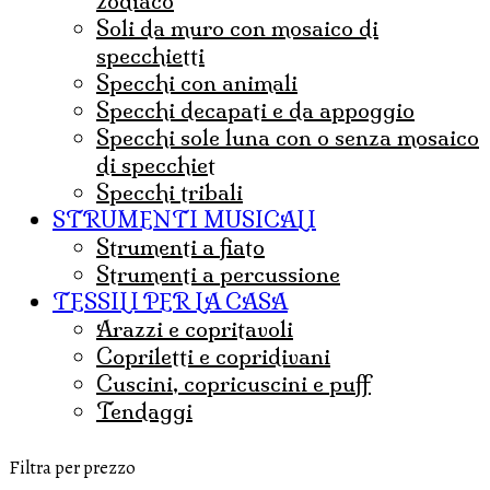
zodiaco
soli da muro con mosaico di
specchietti
specchi con animali
specchi decapati e da appoggio
specchi sole luna con o senza mosaico
di specchiet
specchi tribali
STRUMENTI MUSICALI
strumenti a fiato
strumenti a percussione
TESSILI PER LA CASA
arazzi e copritavoli
copriletti e copridivani
cuscini, copricuscini e puff
tendaggi
Filtra per prezzo