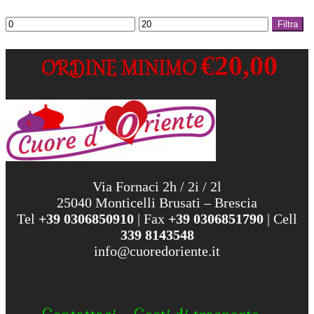
Prezzo
Prezzo
Filtra
Min
Max
€20,00
ORDINE MINIMO
Via Fornaci 2h / 2i / 2l
25040 Monticelli Brusati – Brescia
Tel
+39 0306850910
| Fax
+39 0306851790
| Cell
339 8143548
info@cuoredoriente.it
Contattaci
Costi di trasporto