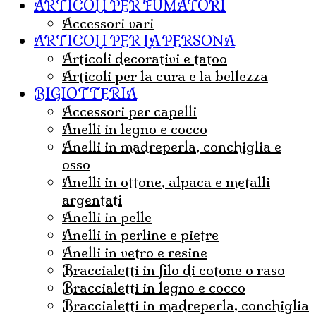
ARTICOLI PER FUMATORI
Accessori vari
ARTICOLI PER LA PERSONA
articoli decorativi e tatoo
articoli per la cura e la bellezza
BIGIOTTERIA
accessori per capelli
anelli in legno e cocco
anelli in madreperla, conchiglia e
osso
anelli in ottone, alpaca e metalli
argentati
anelli in pelle
anelli in perline e pietre
anelli in vetro e resine
braccialetti in filo di cotone o raso
braccialetti in legno e cocco
braccialetti in madreperla, conchiglia