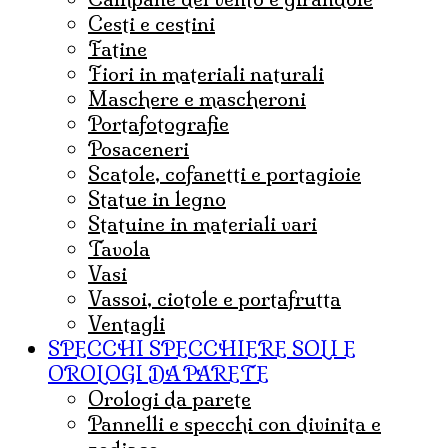
cesti e cestini
fatine
fiori in materiali naturali
maschere e mascheroni
portafotografie
posaceneri
scatole, cofanetti e portagioie
statue in legno
statuine in materiali vari
tavola
vasi
vassoi, ciotole e portafrutta
ventagli
SPECCHI SPECCHIERE SOLI E
OROLOGI DA PARETE
orologi da parete
pannelli e specchi con divinita e