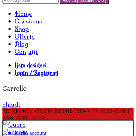
Ricerca [ pulsante invio ]
Home
Chi siamo
Shop
Offerte
Blog
Contatti
Lista desideri
Login / Registrati
Carrello
chiudi
TELEFONO: +39 030 6850910
LUN-VEN 10:00-19:00 |
SAB 10:00 - 17:30
Il mio account