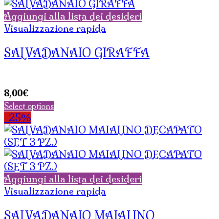
Aggiungi alla lista dei desideri
Visualizzazione rapida
SALVADANAIO GIRAFFA
8,00
€
Select options
-25%
Aggiungi alla lista dei desideri
Visualizzazione rapida
SALVADANAIO MAIALINO