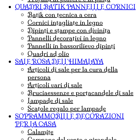
QUADRI BATIK PANNELLI E CORNICI
Batik con tecnica a cera
cornici intagliate in legno
dipinti e stampe con divinita
pannelli decorativi in legno
pannelli in bassorilievo dipinti
quadri ad olio
SALE ROSA DELL'HIMALAYA
articoli di sale per la cura della
persona
articoli vari di sale
bruciaessenze e portacandele di sale
lampade di sale
Scatole regalo per lampade
SOPRAMMOBILI E DECORAZIONI
PER LA CASA
calamite
campane del vento e girandole