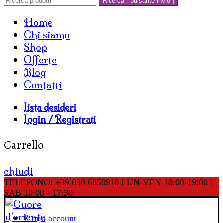
Ricerca [ pulsante invio ]
Home
Chi siamo
Shop
Offerte
Blog
Contatti
Lista desideri
Login / Registrati
Carrello
chiudi
TELEFONO: +39 030 6850910
LUN-VEN 10:00-19:00 |
SAB 10:00 - 17:30
Il mio account