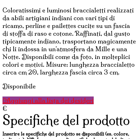
era:
è:
Coloratissimi e luminosi braccialetti realizzati
4,00€.
2,00€.
da abili artigiani indiani con vari tipi di
ricamo, perline e pailettes cucite su un fascia
di stoffa di raso e cotone. Raffinati, dal gusto
tipicamente indiano, trasportano magicamente
chi li indossa in un’atmosfera da Mille e una
Notte. Disponibili come da foto, in molteplici
colori e motivi. Misure: lunghezza braccialetto
circa cm 20, larghezza fascia circa 3 cm.
Disponibile
Aggiungi alla lista dei desideri
€
Specifiche del prodotto
Inserire le specifiche del prodotto se disponibili (es. colore,