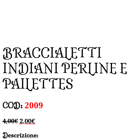
BRACCIALETTI
INDIANI PERLINE E
PAILETTES
2009
COD:
Il
Il
4,00
€
2,00
€
prezzo
prezzo
Descrizione:
originale
attuale