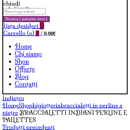
chiudi
Carrello
Cerca:
Ricerca [ pulsante invio ]
Lista desideri
0
Carrello (
o
)
0,00
€
0
/
Home
Chi siamo
Shop
Offerte
Blog
Contatti
Indietro
Home
Shop
bigiotteria
braccialetti in perline e
pietre
BRACCIALETTI INDIANI PERLINE E
PAILETTES
Prodotti precedenti