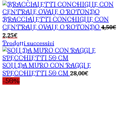
BRACCIALETTI CONCHIGLIE CON
Il
4,50
€
CENTRALE OVALE O ROTONDO
prezz
Il
2,25
€
origin
prezzo
Prodotti successivi
era:
attuale
4,50€
è:
2,25€.
SOLI DA MURO CON RAGGI E
28,00
€
SPECCHIETTI 50 CM
-50%