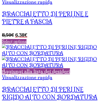
Visualizzazione rapida
BRACCIALETTO DI PERLINE E
PIETRE A FASCIA
Il
Il
8,50
€
6,38
€
prezzo
prezzo
Select options
originale
attuale
era:
è:
8,50€.
6,38€.
Aggiungi alla lista dei desideri
Visualizzazione rapida
BRACCIALETTO DI PERLINE
RIGIDO ALTO CON BORDATURA