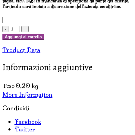
taglia, etc). NB: In mancanza di specifiche da parte del cliente,
l'articolo sarà inviato a discrezione dell'azienda venditrice.
BRACCIALETTI
INDIANI
Aggiungi al carrello
PERLINE
Product Data
E
PAILETTES
Informazioni aggiuntive
quantità
Peso
0,20 kg
More Information
Condividi
Facebook
Twitter