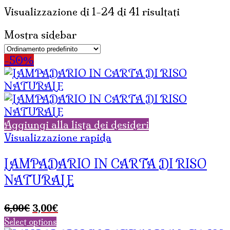
Visualizzazione di 1-24 di 41 risultati
Mostra sidebar
-50%
Aggiungi alla lista dei desideri
Visualizzazione rapida
LAMPADARIO IN CARTA DI RISO
NATURALE
Il
Il
6,00
€
3,00
€
prezzo
prezzo
Select options