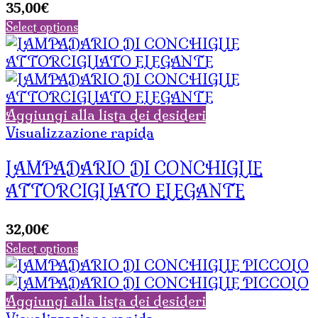
35,00
€
Select options
Aggiungi alla lista dei desideri
Visualizzazione rapida
LAMPADARIO DI CONCHIGLIE
ATTORCIGLIATO ELEGANTE
32,00
€
Select options
Aggiungi alla lista dei desideri