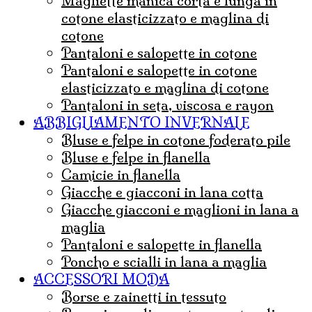
magliette manica corta e lunga in
cotone elasticizzato e maglina di
cotone
pantaloni e salopette in cotone
Pantaloni e salopette in cotone
elasticizzato e maglina di cotone
Pantaloni in seta, viscosa e rayon
ABBIGLIAMENTO INVERNALE
Bluse e felpe in cotone foderato pile
Bluse e felpe in flanella
Camicie in flanella
Giacche e giacconi in lana cotta
Giacche giacconi e maglioni in lana a
maglia
Pantaloni e salopette in flanella
Poncho e scialli in lana a maglia
ACCESSORI MODA
borse e zainetti in tessuto