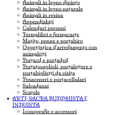
animali in legno dipinto
animali in legno naturale
animali in resina
appendiabiti
calendari perenni
fermalibri e fermacarte
matite, penne e portabiro
oggettistica d'arredamento con
animaletti
portacd e portadvd
portatovaglioli, portalettere e
portabiglietti da visita
posaceneri e portacellulari
salvadanai
scatole
ARTE SACRA BUDDHISTA E
INDUISTA
iconografie e accessori