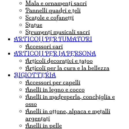
mala e ornamenti sacri
pannelli quadri e teli
Scatole e cofanetti
statue
strumenti musicali sacri
ARTICOLI PER FUMATORI
Accessori vari
ARTICOLI PER LA PERSONA
articoli decorativi e tatoo
articoli per la cura e la bellezza
BIGIOTTERIA
accessori per capelli
anelli in legno e cocco
anelli in madreperla, conchiglia e
osso
anelli in ottone, alpaca e metalli
argentati
anelli in pelle