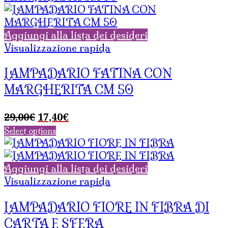
Aggiungi alla lista dei desideri
Visualizzazione rapida
LAMPADARIO FATINA CON
MARGHERITA CM 50
Il
Il
29,00
€
17,40
€
prezzo
prezzo
Select options
originale
attuale
era:
è:
29,00€.
17,40€.
Aggiungi alla lista dei desideri
Visualizzazione rapida
LAMPADARIO FIORE IN FIBRA DI
CARTA E SFERA