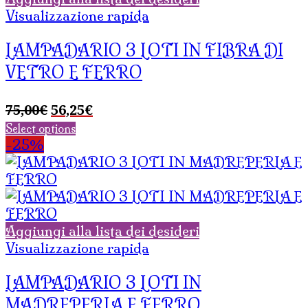
Visualizzazione rapida
LAMPADARIO 3 LOTI IN FIBRA DI
VETRO E FERRO
Il
Il
75,00
€
56,25
€
prezzo
prezzo
Select options
originale
attuale
-25%
era:
è:
75,00€.
56,25€.
Aggiungi alla lista dei desideri
Visualizzazione rapida
LAMPADARIO 3 LOTI IN
MADREPERLA E FERRO