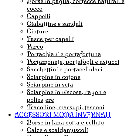
borse in paglia, cortecce naturali e
cocco
Cappelli
ciabattine e sandali
cinture
fasce per capelli
pareo
portachiavi e portafortuna
portamonete, portafogli e astucci
sacchettini e portacellulari
sciarpine in cotone
sciarpine in seta
sciarpine in viscosa, rayon e
poliestere
tracolline, marsupi, tasconi
ACCESSORI MODA INVERNALI
borse in lana cotta e velluto
Calze e scaldamuscoli