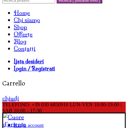
Ricerca [ pulsante invio ]
Home
Chi siamo
Shop
Offerte
Blog
Contatti
Lista desideri
Login / Registrati
Carrello
chiudi
TELEFONO: +39 030 6850910
LUN-VEN 10:00-19:00 |
SAB 10:00 - 17:30
Il mio account