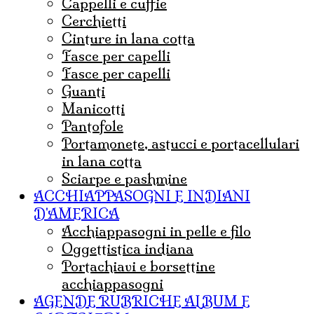
cappelli e cuffie
Cerchietti
cinture in lana cotta
fasce per capelli
Fasce per capelli
guanti
Manicotti
Pantofole
portamonete, astucci e portacellulari
in lana cotta
sciarpe e pashmine
ACCHIAPPASOGNI E INDIANI
D'AMERICA
acchiappasogni in pelle e filo
Oggettistica indiana
Portachiavi e borsettine
acchiappasogni
AGENDE RUBRICHE ALBUM E