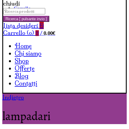
chiudi
Carrello
Cerca:
Ricerca [ pulsante invio ]
Lista desideri
0
Carrello (
o
)
0,00
€
0
/
Home
Chi siamo
Shop
Offerte
Blog
Contatti
Indietro
lampadari