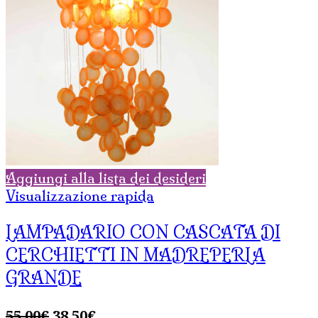
Aggiungi alla lista dei desideri
Visualizzazione rapida
LAMPADARIO CON CASCATA DI
CERCHIETTI IN MADREPERLA
GRANDE
Il
Il
55,00
€
38,50
€