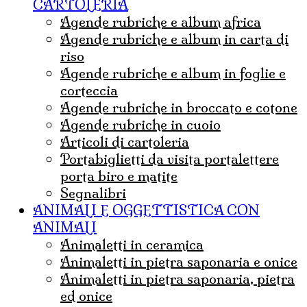
CARTOLERIA
agende rubriche e album africa
agende rubriche e album in carta di
riso
agende rubriche e album in foglie e
corteccia
agende rubriche in broccato e cotone
agende rubriche in cuoio
articoli di cartoleria
portabiglietti da visita portalettere
porta biro e matite
Segnalibri
ANIMALI E OGGETTISTICA CON
ANIMALI
animaletti in ceramica
animaletti in pietra saponaria e onice
Animaletti in pietra saponaria, pietra
ed onice