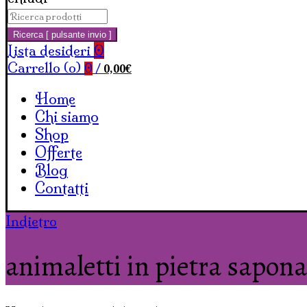
Cerca:
Carrello
Ricerca [ pulsante invio ]
Lista desideri
0
Carrello (
o
)
0,00
€
0
/
Home
Chi siamo
Shop
Offerte
Blog
Contatti
Indietro
animaletti in pietra sapona