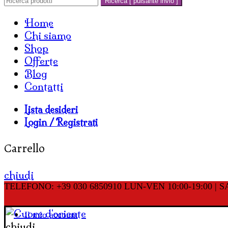
Ricerca [ pulsante invio ]
Home
Chi siamo
Shop
Offerte
Blog
Contatti
Lista desideri
Login / Registrati
Carrello
chiudi
TELEFONO: +39 030 6850910
LUN-VEN 10:00-19:00 | SA
Il mio account
chiudi