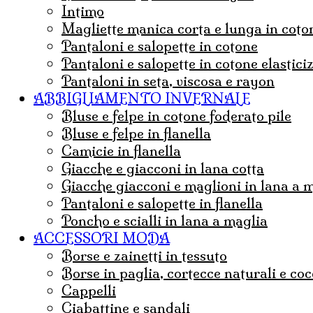
Intimo
magliette manica corta e lunga in coto
pantaloni e salopette in cotone
Pantaloni e salopette in cotone elastic
Pantaloni in seta, viscosa e rayon
ABBIGLIAMENTO INVERNALE
Bluse e felpe in cotone foderato pile
Bluse e felpe in flanella
Camicie in flanella
Giacche e giacconi in lana cotta
Giacche giacconi e maglioni in lana a 
Pantaloni e salopette in flanella
Poncho e scialli in lana a maglia
ACCESSORI MODA
borse e zainetti in tessuto
borse in paglia, cortecce naturali e co
Cappelli
ciabattine e sandali