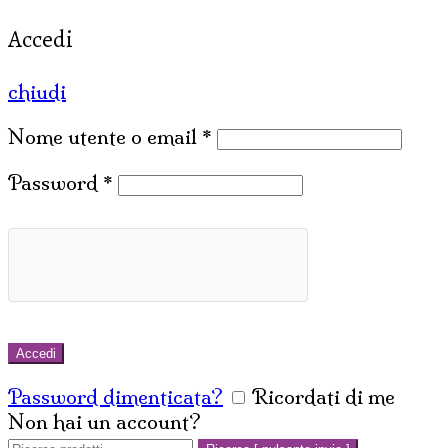
Accedi
chiudi
Nome utente o email
*
Password
*
Accedi
Password dimenticata?
Ricordati di me
Non hai un account?
Crea un account
Cerca: