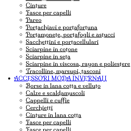
cinture
fasce per capelli
pareo
portachiavi e portafortuna
portamonete, portafogli e astucci
sacchettini e portacellulari
sciarpine in cotone
sciarpine in seta
sciarpine in viscosa, rayon e poliestere
tracolline, marsupi, tasconi
ACCESSORI MODA INVERNALI
borse in lana cotta e velluto
Calze e scaldamuscoli
cappelli e cuffie
Cerchietti
cinture in lana cotta
fasce per capelli
Fasce per capelli