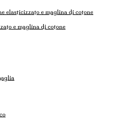
ne elasticizzato e maglina di cotone
izzato e maglina di cotone
maglia
cco