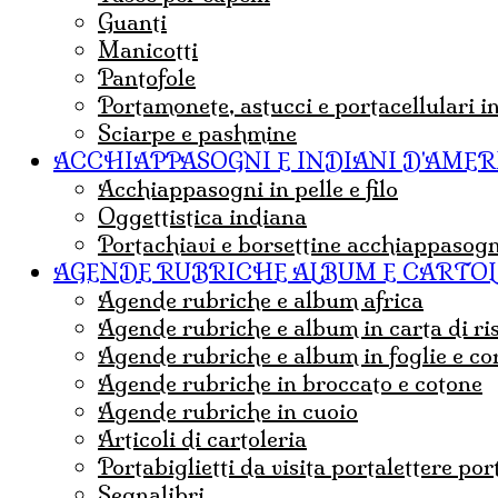
guanti
Manicotti
Pantofole
portamonete, astucci e portacellulari i
sciarpe e pashmine
ACCHIAPPASOGNI E INDIANI D'AMER
acchiappasogni in pelle e filo
Oggettistica indiana
Portachiavi e borsettine acchiappasogn
AGENDE RUBRICHE ALBUM E CARTO
agende rubriche e album africa
agende rubriche e album in carta di ri
agende rubriche e album in foglie e co
agende rubriche in broccato e cotone
agende rubriche in cuoio
articoli di cartoleria
portabiglietti da visita portalettere por
Segnalibri