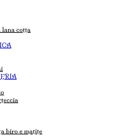
n lana cotta
ICA
i
LERIA
so
rteccia
ta biro e matite