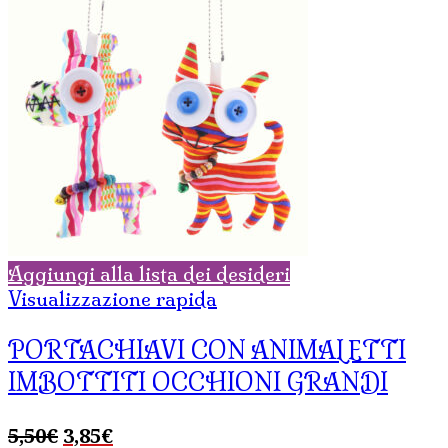
Aggiungi alla lista dei desideri
Visualizzazione rapida
PORTACHIAVI CON ANIMALETTI
IMBOTTITI OCCHIONI GRANDI
Il
Il
5,50
€
3,85
€