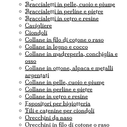
braccialetti in pelle, cuoio e piume
braccialetti in perline e pietre
braccialetti in vetro e resine
cavigliere
ciondoli
collane in filo di cotone o raso
collane in legno e cocco
collane in madreperla, conchiglia e
osso
collane in ottone, alpaca e metalli
argentati
collane in pelle, cuoio e piume
collane in perline e pietre
collane in vetro e resine
espositori per bigiotteria
fili e catenine per ciondoli
Orecchini da naso
orecchini in filo di cotone o raso