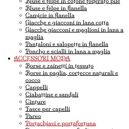
Bluse e felpe in cotone foderato pile
Bluse e felpe in flanella
Camicie in flanella
Giacche e giacconi in lana cotta
Giacche giacconi e maglioni in lana a
maglia
Pantaloni e salopette in flanella
Poncho e scialli in lana a maglia
ACCESSORI MODA
borse e zainetti in tessuto
borse in paglia, cortecce naturali e
cocco
Cappelli
ciabattine e sandali
cinture
fasce per capelli
pareo
portachiavi e portafortuna