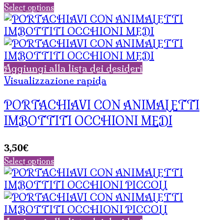
prezzo
prezzo
Select options
originale
attuale
era:
è:
5,50€.
3,85€.
Aggiungi alla lista dei desideri
Visualizzazione rapida
PORTACHIAVI CON ANIMALETTI
IMBOTTITI OCCHIONI MEDI
3,50
€
Select options