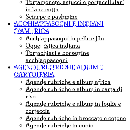
portamonete, astucci e portacellulari
in lana cotta
sciarpe e pashmine
ACCHIAPPASOGNI E INDIANI
D'AMERICA
acchiappasogni in pelle e filo
Oggettistica indiana
Portachiavi e borsettine
acchiappasogni
AGENDE RUBRICHE ALBUM E
CARTOLERIA
agende rubriche e album africa
agende rubriche e album in carta di
riso
agende rubriche e album in foglie e
corteccia
agende rubriche in broccato e cotone
agende rubriche in cuoio