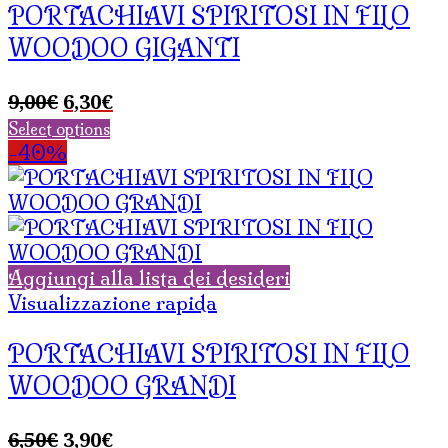
PORTACHIAVI SPIRITOSI IN FILO
WOODOO GIGANTI
Il
Il
9,00
€
6,30
€
prezzo
prezzo
Select options
originale
attuale
-40%
era:
è:
9,00€.
6,30€.
Aggiungi alla lista dei desideri
Visualizzazione rapida
PORTACHIAVI SPIRITOSI IN FILO
WOODOO GRANDI
Il
Il
6,50
€
3,90
€