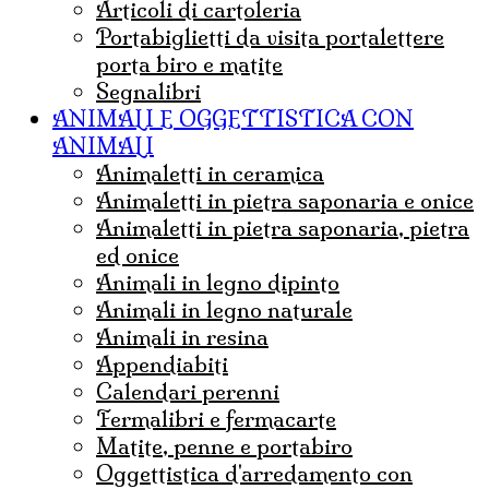
articoli di cartoleria
portabiglietti da visita portalettere
porta biro e matite
Segnalibri
ANIMALI E OGGETTISTICA CON
ANIMALI
animaletti in ceramica
animaletti in pietra saponaria e onice
Animaletti in pietra saponaria, pietra
ed onice
animali in legno dipinto
animali in legno naturale
animali in resina
appendiabiti
calendari perenni
fermalibri e fermacarte
matite, penne e portabiro
oggettistica d'arredamento con