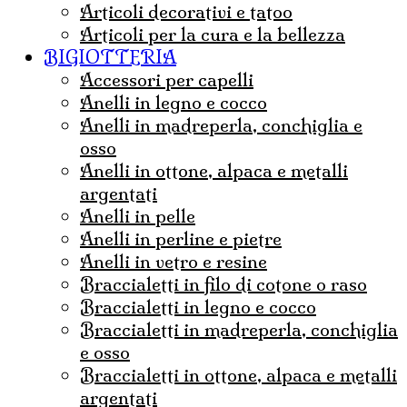
articoli decorativi e tatoo
articoli per la cura e la bellezza
BIGIOTTERIA
accessori per capelli
anelli in legno e cocco
anelli in madreperla, conchiglia e
osso
anelli in ottone, alpaca e metalli
argentati
anelli in pelle
anelli in perline e pietre
anelli in vetro e resine
braccialetti in filo di cotone o raso
braccialetti in legno e cocco
braccialetti in madreperla, conchiglia
e osso
braccialetti in ottone, alpaca e metalli
argentati