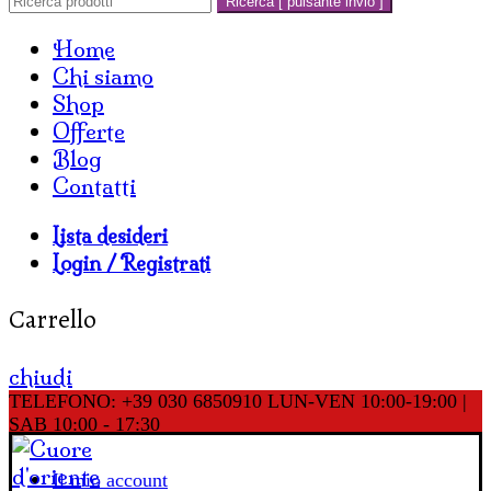
Ricerca [ pulsante invio ]
Home
Chi siamo
Shop
Offerte
Blog
Contatti
Lista desideri
Login / Registrati
Carrello
chiudi
TELEFONO: +39 030 6850910
LUN-VEN 10:00-19:00 |
SAB 10:00 - 17:30
Il mio account