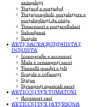
animaletti
portacd e portadvd
portatovaglioli, portalettere e
portabiglietti da visita
posaceneri e portacellulari
salvadanai
scatole
ARTE SACRA BUDDHISTA E
INDUISTA
iconografie e accessori
mala e ornamenti sacri
pannelli quadri e teli
Scatole e cofanetti
statue
strumenti musicali sacri
ARTICOLI PER FUMATORI
Accessori vari
ARTICOLI PER LA PERSONA