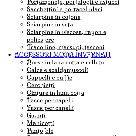
portamonete, portafogli e astucci
sacchettini e portacellulari
sciarpine in cotone
sciarpine in seta
sciarpine in viscosa, rayon e
poliestere
tracolline, marsupi, tasconi
ACCESSORI MODA INVERNALI
borse in lana cotta e velluto
Calze e scaldamuscoli
cappelli e cuffie
Cerchietti
cinture in lana cotta
fasce per capelli
Fasce per capelli
guanti
Manicotti
Pantofole