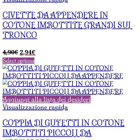
CIVETTE DA APPENDERE IN
COTONE IMBOTTITE GRANDI SUL
TRONCO
Il
Il
4,90
€
2,94
€
prezzo
prezzo
Select options
originale
attuale
era:
è:
4,90€.
2,94€.
Aggiungi alla lista dei desideri
Visualizzazione rapida
COPPIA DI GUFETTI IN COTONE
IMBOTTITI PICCOLI DA