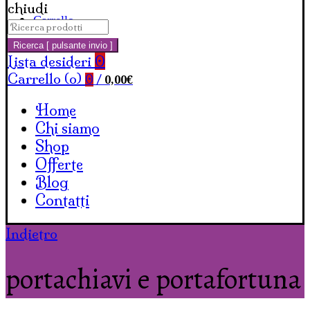
chiudi
Carrello
Cerca:
Ricerca [ pulsante invio ]
Lista desideri
0
Carrello (
o
)
0,00
€
0
/
Home
Chi siamo
Shop
Offerte
Blog
Contatti
Indietro
portachiavi e portafortuna