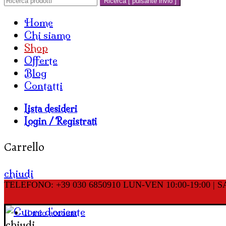
Ricerca [ pulsante invio ]
Home
Chi siamo
Shop
Offerte
Blog
Contatti
Lista desideri
Login / Registrati
Carrello
chiudi
TELEFONO: +39 030 6850910
LUN-VEN 10:00-19:00 | SA
Il mio account
chiudi