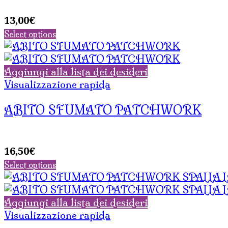
13,00
€
Select options
Aggiungi alla lista dei desideri
Visualizzazione rapida
ABITO SFUMATO PATCHWORK
16,50
€
Select options
Aggiungi alla lista dei desideri
Visualizzazione rapida