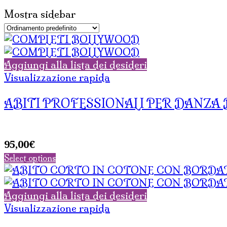
Mostra sidebar
Aggiungi alla lista dei desideri
Visualizzazione rapida
ABITI PROFESSIONALI PER DANZA
95,00
€
Select options
Aggiungi alla lista dei desideri
Visualizzazione rapida