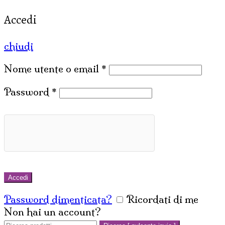
Accedi
chiudi
Nome utente o email
*
Password
*
Accedi
Password dimenticata?
Ricordati di me
Non hai un account?
Crea un account
Cerca: