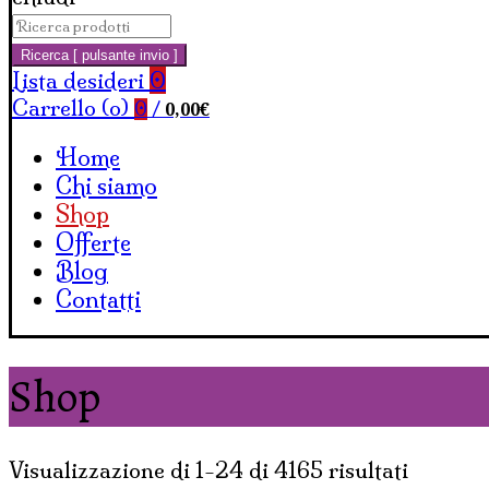
Cerca:
Carrello
Ricerca [ pulsante invio ]
Lista desideri
0
Carrello (
o
)
0,00
€
0
/
Home
Chi siamo
Shop
Offerte
Blog
Contatti
Shop
Visualizzazione di 1-24 di 4165 risultati