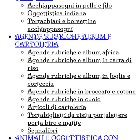
acchiappasogni in pelle e filo
Oggettistica indiana
Portachiavi e borsettine
acchiappasogni
AGENDE RUBRICHE ALBUM E
CARTOLERIA
agende rubriche e album africa
agende rubriche e album in carta di
riso
agende rubriche e album in foglie e
corteccia
agende rubriche in broccato e cotone
agende rubriche in cuoio
articoli di cartoleria
portabiglietti da visita portalettere
porta biro e matite
Segnalibri
ANIMALI E OGGETTISTICA CON