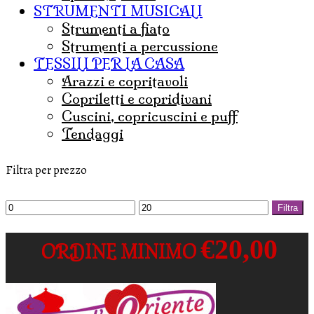
STRUMENTI MUSICALI
strumenti a fiato
strumenti a percussione
TESSILI PER LA CASA
arazzi e copritavoli
copriletti e copridivani
cuscini, copricuscini e puff
tendaggi
Filtra per prezzo
Prezzo
Prezzo
Filtra
Min
Max
€20,00
ORDINE MINIMO