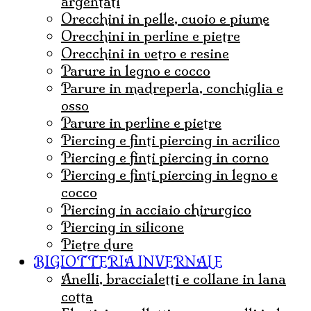
argentati
orecchini in pelle, cuoio e piume
orecchini in perline e pietre
orecchini in vetro e resine
parure in legno e cocco
parure in madreperla, conchiglia e
osso
parure in perline e pietre
Piercing e finti piercing in acrilico
piercing e finti piercing in corno
piercing e finti piercing in legno e
cocco
Piercing in acciaio chirurgico
Piercing in silicone
Pietre dure
BIGIOTTERIA INVERNALE
Anelli, braccialetti e collane in lana
cotta