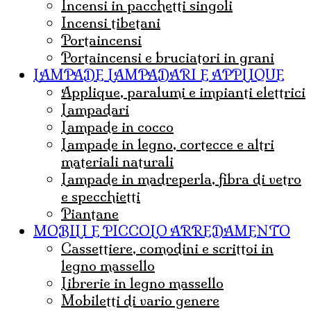
incensi in pacchetti singoli
incensi tibetani
portaincensi
Portaincensi e bruciatori in grani
LAMPADE LAMPADARI E APPLIQUE
Applique, paralumi e impianti elettrici
lampadari
Lampade in cocco
Lampade in legno, cortecce e altri
materiali naturali
Lampade in madreperla, fibra di vetro
e specchietti
Piantane
MOBILI E PICCOLO ARREDAMENTO
Cassettiere, comodini e scrittoi in
legno massello
Librerie in legno massello
mobiletti di vario genere