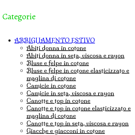
Categorie
ABBIGLIAMENTO ESTIVO
abiti donna in cotone
abiti donna in seta, viscosa e rayon
bluse e felpe in cotone
bluse e felpe in cotone elasticizzato e
maglina di cotone
camicie in cotone
camicie in seta, viscosa e rayon
canotte e top in cotone
canotte e top in cotone elasticizzato e
maglina di cotone
canotte e top in seta, viscosa e rayon
Giacche e giacconi in cotone