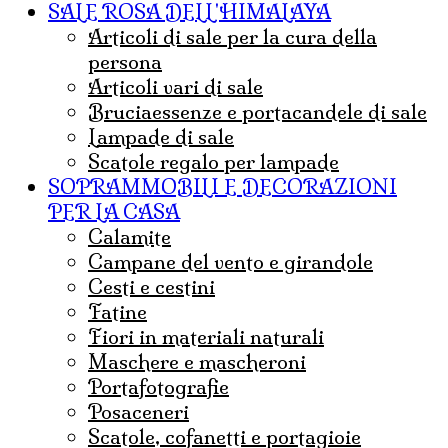
SALE ROSA DELL'HIMALAYA
articoli di sale per la cura della
persona
articoli vari di sale
bruciaessenze e portacandele di sale
lampade di sale
Scatole regalo per lampade
SOPRAMMOBILI E DECORAZIONI
PER LA CASA
calamite
campane del vento e girandole
cesti e cestini
fatine
fiori in materiali naturali
maschere e mascheroni
portafotografie
posaceneri
scatole, cofanetti e portagioie