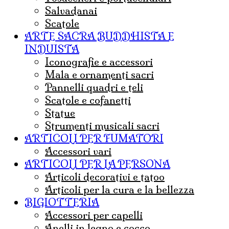
salvadanai
scatole
ARTE SACRA BUDDHISTA E
INDUISTA
iconografie e accessori
mala e ornamenti sacri
pannelli quadri e teli
Scatole e cofanetti
statue
strumenti musicali sacri
ARTICOLI PER FUMATORI
Accessori vari
ARTICOLI PER LA PERSONA
articoli decorativi e tatoo
articoli per la cura e la bellezza
BIGIOTTERIA
accessori per capelli
anelli in legno e cocco