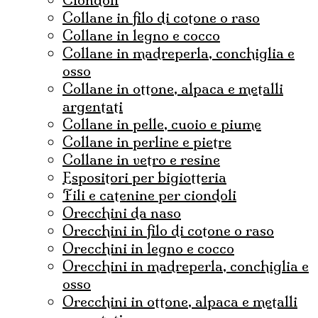
collane in filo di cotone o raso
collane in legno e cocco
collane in madreperla, conchiglia e
osso
collane in ottone, alpaca e metalli
argentati
collane in pelle, cuoio e piume
collane in perline e pietre
collane in vetro e resine
espositori per bigiotteria
fili e catenine per ciondoli
Orecchini da naso
orecchini in filo di cotone o raso
orecchini in legno e cocco
orecchini in madreperla, conchiglia e
osso
orecchini in ottone, alpaca e metalli