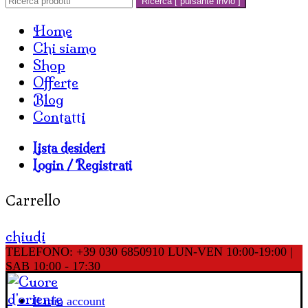
Ricerca [ pulsante invio ]
Home
Chi siamo
Shop
Offerte
Blog
Contatti
Lista desideri
Login / Registrati
Carrello
chiudi
TELEFONO: +39 030 6850910
LUN-VEN 10:00-19:00 |
SAB 10:00 - 17:30
Il mio account