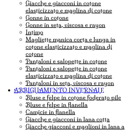
giacche e giacconi in cotone
elasticizzato e maglina di cotone
gonne in cotone
Gonne in seta, viscosa e rayon
Intimo
magliette manica corta e lunga in
cotone elasticizzato e maglina di
cotone
pantaloni e salopette in cotone
Pantaloni e salopette in cotone
elasticizzato e maglina di cotone
Pantaloni in seta, viscosa e rayon
ABBIGLIAMENTO INVERNALE
Bluse e felpe in cotone foderato pile
Bluse e felpe in flanella
Camicie in flanella
Giacche e giacconi in lana cotta
Giacche giacconi e maglioni in lana a