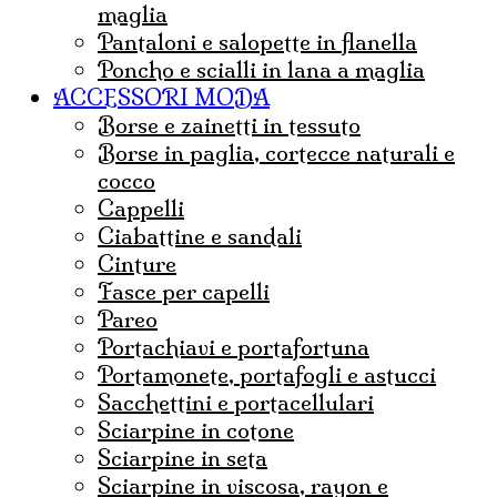
maglia
Pantaloni e salopette in flanella
Poncho e scialli in lana a maglia
ACCESSORI MODA
borse e zainetti in tessuto
borse in paglia, cortecce naturali e
cocco
Cappelli
ciabattine e sandali
cinture
fasce per capelli
pareo
portachiavi e portafortuna
portamonete, portafogli e astucci
sacchettini e portacellulari
sciarpine in cotone
sciarpine in seta
sciarpine in viscosa, rayon e