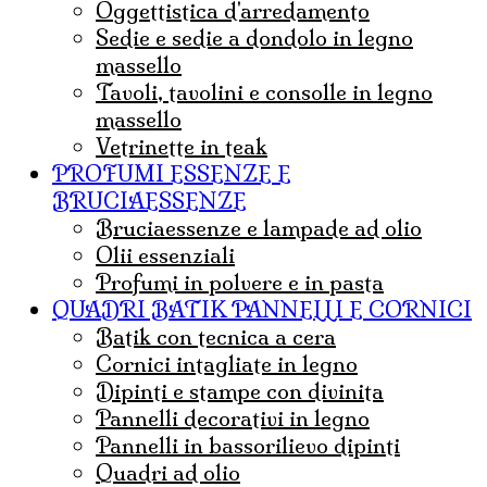
Oggettistica d'arredamento
Sedie e sedie a dondolo in legno
massello
Tavoli, tavolini e consolle in legno
massello
Vetrinette in teak
PROFUMI ESSENZE E
BRUCIAESSENZE
bruciaessenze e lampade ad olio
olii essenziali
Profumi in polvere e in pasta
QUADRI BATIK PANNELLI E CORNICI
Batik con tecnica a cera
cornici intagliate in legno
dipinti e stampe con divinita
pannelli decorativi in legno
pannelli in bassorilievo dipinti
quadri ad olio