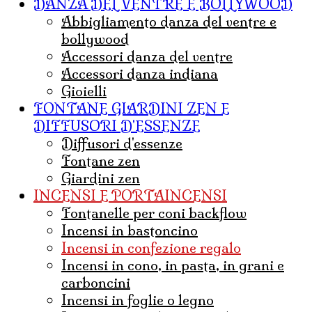
DANZA DEL VENTRE E BOLLYWOOD
abbigliamento danza del ventre e
bollywood
accessori danza del ventre
accessori danza indiana
Gioielli
FONTANE GIARDINI ZEN E
DIFFUSORI D'ESSENZE
diffusori d'essenze
fontane zen
giardini zen
INCENSI E PORTAINCENSI
Fontanelle per coni backflow
incensi in bastoncino
incensi in confezione regalo
incensi in cono, in pasta, in grani e
carboncini
incensi in foglie o legno