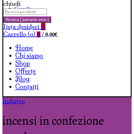
chiudi
Carrello
Cerca:
Ricerca [ pulsante invio ]
Lista desideri
0
Carrello (
o
)
0,00
€
0
/
Home
Chi siamo
Shop
Offerte
Blog
Contatti
Indietro
incensi in confezione