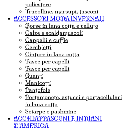
poliestere
tracolline, marsupi, tasconi
ACCESSORI MODA INVERNALI
borse in lana cotta e velluto
Calze e scaldamuscoli
cappelli e cuffie
Cerchietti
cinture in lana cotta
fasce per capelli
Fasce per capelli
guanti
Manicotti
Pantofole
portamonete, astucci e portacellulari
in lana cotta
sciarpe e pashmine
ACCHIAPPASOGNI E INDIANI
D'AMERICA