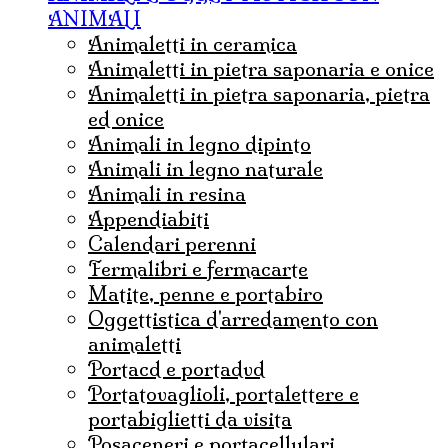
ANIMALI
animaletti in ceramica
animaletti in pietra saponaria e onice
Animaletti in pietra saponaria, pietra
ed onice
animali in legno dipinto
animali in legno naturale
animali in resina
appendiabiti
calendari perenni
fermalibri e fermacarte
matite, penne e portabiro
oggettistica d'arredamento con
animaletti
portacd e portadvd
portatovaglioli, portalettere e
portabiglietti da visita
posaceneri e portacellulari