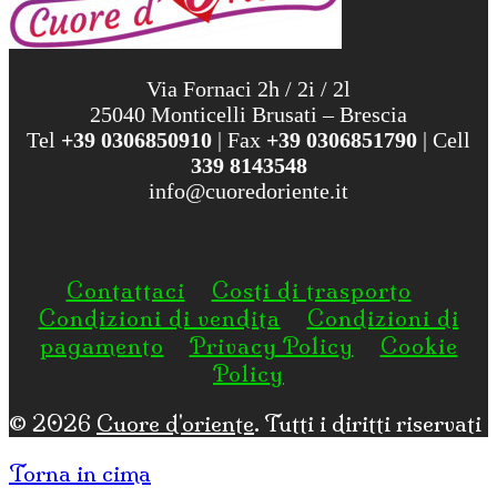
Via Fornaci 2h / 2i / 2l
25040 Monticelli Brusati – Brescia
Tel
+39 0306850910
| Fax
+39 0306851790
| Cell
339 8143548
info@cuoredoriente.it
Contattaci
Costi di trasporto
Condizioni di vendita
Condizioni di
pagamento
Privacy Policy
Cookie
Policy
© 2026
Cuore d'oriente
. Tutti i diritti riservati
Torna in cima