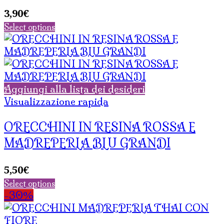
3,90
€
Select options
Aggiungi alla lista dei desideri
Visualizzazione rapida
ORECCHINI IN RESINA ROSSA E
MADREPERLA BLU GRANDI
5,50
€
Select options
-30%