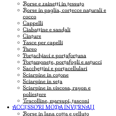
borse e zainetti in tessuto
borse in paglia, cortecce naturali e
cocco
Cappelli
ciabattine e sandali
cinture
fasce per capelli
pareo
portachiavi e portafortuna
portamonete, portafogli e astucci
sacchettini e portacellulari
sciarpine in cotone
sciarpine in seta
sciarpine in viscosa, rayon e
poliestere
tracolline, marsupi, tasconi
ACCESSORI MODA INVERNALI
borse in lana cotta e velluto