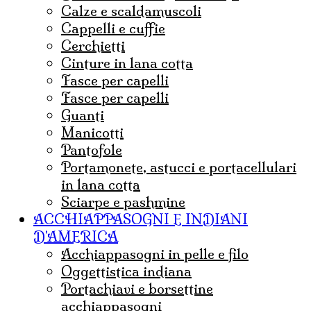
Calze e scaldamuscoli
cappelli e cuffie
Cerchietti
cinture in lana cotta
fasce per capelli
Fasce per capelli
guanti
Manicotti
Pantofole
portamonete, astucci e portacellulari
in lana cotta
sciarpe e pashmine
ACCHIAPPASOGNI E INDIANI
D'AMERICA
acchiappasogni in pelle e filo
Oggettistica indiana
Portachiavi e borsettine
acchiappasogni