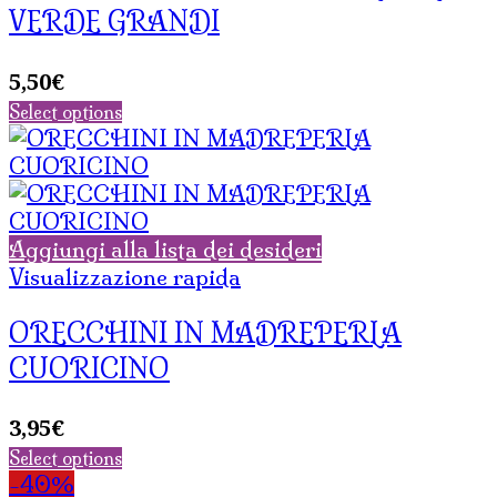
VERDE GRANDI
5,50
€
Select options
Aggiungi alla lista dei desideri
Visualizzazione rapida
ORECCHINI IN MADREPERLA
CUORICINO
3,95
€
Select options
-40%