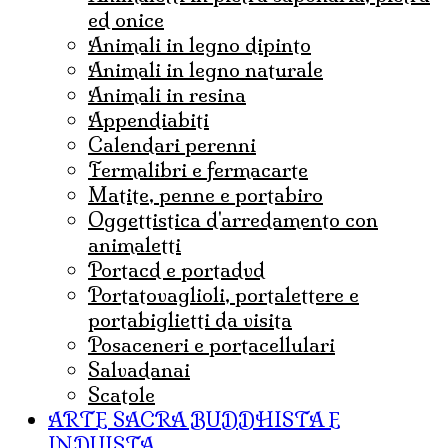
ed onice
animali in legno dipinto
animali in legno naturale
animali in resina
appendiabiti
calendari perenni
fermalibri e fermacarte
matite, penne e portabiro
oggettistica d'arredamento con
animaletti
portacd e portadvd
portatovaglioli, portalettere e
portabiglietti da visita
posaceneri e portacellulari
salvadanai
scatole
ARTE SACRA BUDDHISTA E
INDUISTA