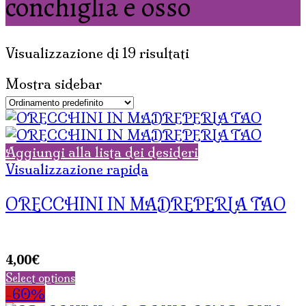
conchiglia e osso
Visualizzazione di 19 risultati
Mostra sidebar
Aggiungi alla lista dei desideri
Visualizzazione rapida
ORECCHINI IN MADREPERLA TAO
4,00
€
Select options
-60%