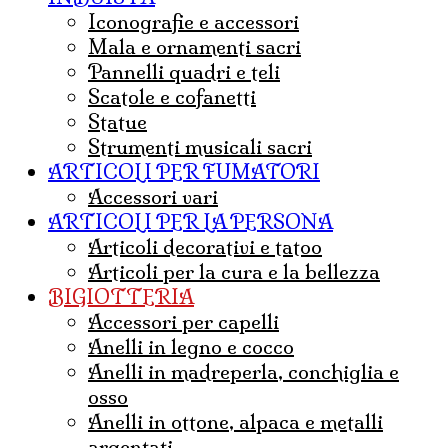
iconografie e accessori
mala e ornamenti sacri
pannelli quadri e teli
Scatole e cofanetti
statue
strumenti musicali sacri
ARTICOLI PER FUMATORI
Accessori vari
ARTICOLI PER LA PERSONA
articoli decorativi e tatoo
articoli per la cura e la bellezza
BIGIOTTERIA
accessori per capelli
anelli in legno e cocco
anelli in madreperla, conchiglia e
osso
anelli in ottone, alpaca e metalli
argentati