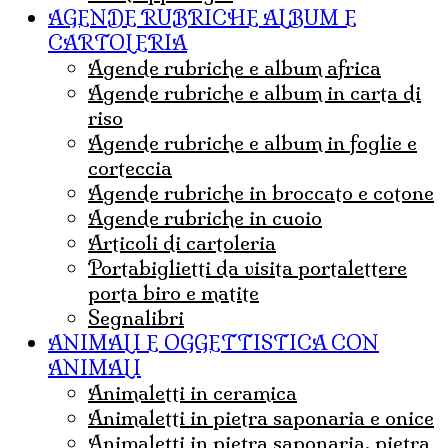
AGENDE RUBRICHE ALBUM E
CARTOLERIA
agende rubriche e album africa
agende rubriche e album in carta di
riso
agende rubriche e album in foglie e
corteccia
agende rubriche in broccato e cotone
agende rubriche in cuoio
articoli di cartoleria
portabiglietti da visita portalettere
porta biro e matite
Segnalibri
ANIMALI E OGGETTISTICA CON
ANIMALI
animaletti in ceramica
animaletti in pietra saponaria e onice
Animaletti in pietra saponaria, pietra