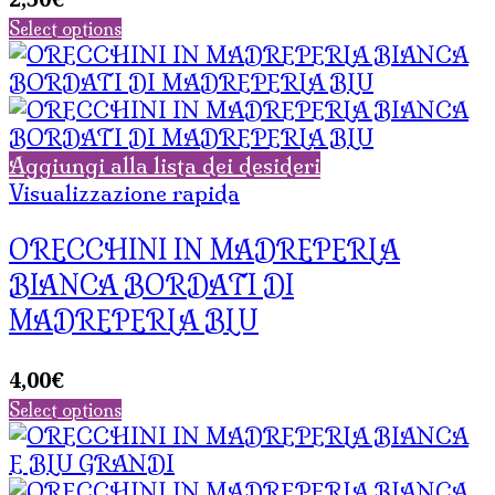
Select options
Aggiungi alla lista dei desideri
Visualizzazione rapida
ORECCHINI IN MADREPERLA
BIANCA BORDATI DI
MADREPERLA BLU
4,00
€
Select options