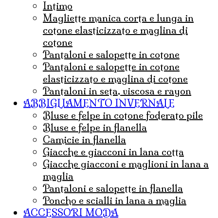
Intimo
magliette manica corta e lunga in
cotone elasticizzato e maglina di
cotone
pantaloni e salopette in cotone
Pantaloni e salopette in cotone
elasticizzato e maglina di cotone
Pantaloni in seta, viscosa e rayon
ABBIGLIAMENTO INVERNALE
Bluse e felpe in cotone foderato pile
Bluse e felpe in flanella
Camicie in flanella
Giacche e giacconi in lana cotta
Giacche giacconi e maglioni in lana a
maglia
Pantaloni e salopette in flanella
Poncho e scialli in lana a maglia
ACCESSORI MODA