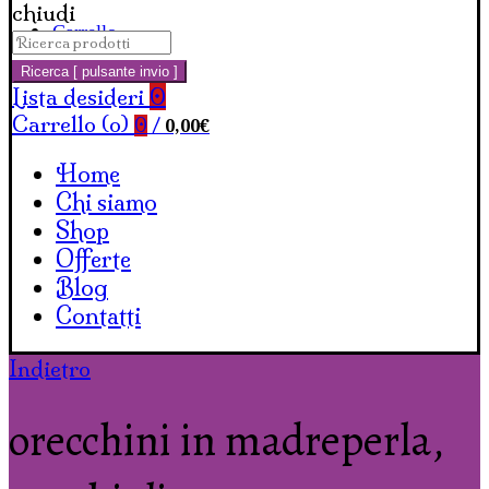
chiudi
Carrello
Cerca:
Ricerca [ pulsante invio ]
Lista desideri
0
Carrello (
o
)
0,00
€
0
/
Home
Chi siamo
Shop
Offerte
Blog
Contatti
Indietro
orecchini in madreperla,