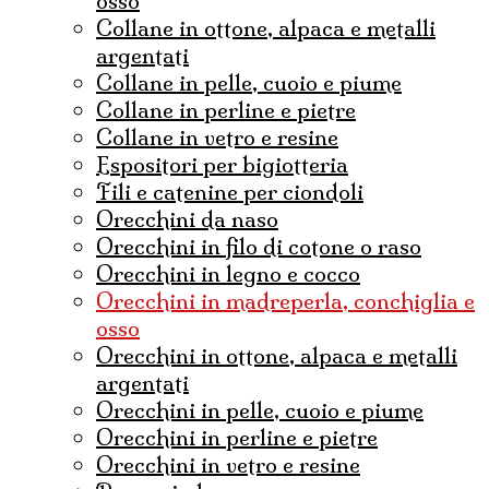
osso
collane in ottone, alpaca e metalli
argentati
collane in pelle, cuoio e piume
collane in perline e pietre
collane in vetro e resine
espositori per bigiotteria
fili e catenine per ciondoli
Orecchini da naso
orecchini in filo di cotone o raso
orecchini in legno e cocco
orecchini in madreperla, conchiglia e
osso
orecchini in ottone, alpaca e metalli
argentati
orecchini in pelle, cuoio e piume
orecchini in perline e pietre
orecchini in vetro e resine