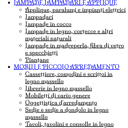
LAMPADE LAMPADARI E APPLIQUE
Applique, paralumi e impianti elettrici
lampadari
Lampade in cocco
Lampade in legno, cortecce e altri
materiali naturali
Lampade in madreperla, fibra di vetro
e specchietti
Piantane
MOBILI E PICCOLO ARREDAMENTO
Cassettiere, comodini e scrittoi in
legno massello
Librerie in legno massello
mobiletti di vario genere
Oggettistica d'arredamento
Sedie e sedie a dondolo in legno
massello
Tavoli, tavolini e consolle in legno