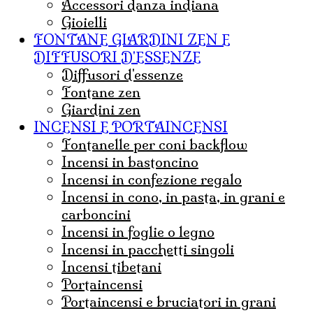
accessori danza indiana
Gioielli
FONTANE GIARDINI ZEN E
DIFFUSORI D'ESSENZE
diffusori d'essenze
fontane zen
giardini zen
INCENSI E PORTAINCENSI
Fontanelle per coni backflow
incensi in bastoncino
incensi in confezione regalo
incensi in cono, in pasta, in grani e
carboncini
incensi in foglie o legno
incensi in pacchetti singoli
incensi tibetani
portaincensi
Portaincensi e bruciatori in grani