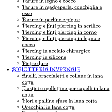
parure in legno e cocco
parure in madreperla, conchiglia e
osso
parure in perline e pietre
Piercing e finti piercing in acrilico
piercing e finti piercing in corno
piercing e finti piercing in legno e
cocco
Piercing in acciaio chirurgico
Piercing in silicone
Pietre dure
BIGIOTTERIA INVERNALE
Anelli, braccialetti e collane in lana
cotta
Elastici e mollettine per capelli in lana
cotta
Fiori e palline sfuse in lana cotta
Orecchini in lana cotta