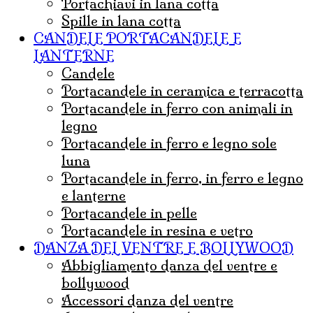
Portachiavi in lana cotta
Spille in lana cotta
CANDELE PORTACANDELE E
LANTERNE
candele
portacandele in ceramica e terracotta
portacandele in ferro con animali in
legno
portacandele in ferro e legno sole
luna
portacandele in ferro, in ferro e legno
e lanterne
portacandele in pelle
portacandele in resina e vetro
DANZA DEL VENTRE E BOLLYWOOD
abbigliamento danza del ventre e
bollywood
accessori danza del ventre