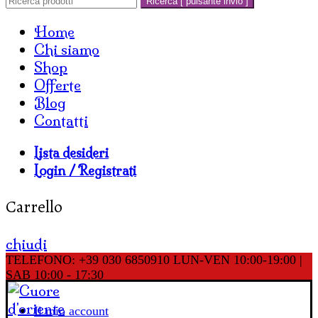
Ricerca [ pulsante invio ]
Home
Chi siamo
Shop
Offerte
Blog
Contatti
Lista desideri
Login / Registrati
Carrello
chiudi
TELEFONO: +39 030 6850910
LUN-VEN 10:00-19:00 |
SAB 10:00 - 17:30
Il mio account