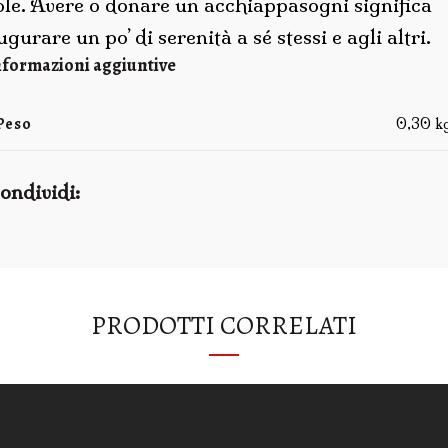
ole. Avere o donare un acchiappasogni significa
ugurare un po’ di serenità a sé stessi e agli altri.
nformazioni aggiuntive
Peso
0,30 k
ondividi
PRODOTTI CORRELATI