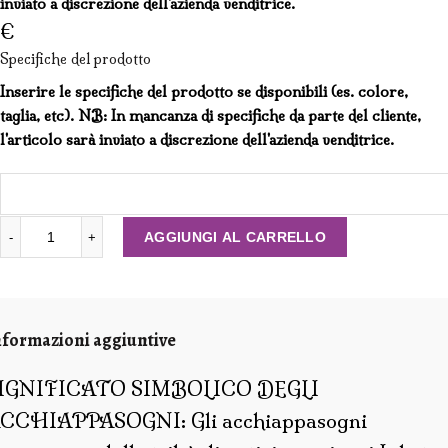
inviato a discrezione dell'azienda venditrice.
€
Specifiche del prodotto
Inserire le specifiche del prodotto se disponibili (es. colore,
taglia, etc). NB: In mancanza di specifiche da parte del cliente,
l'articolo sarà inviato a discrezione dell'azienda venditrice.
ACCHIAPPASOGNI CON RETE AD UNCINETTO (CM 16) qu
AGGIUNGI AL CARRELLO
nformazioni aggiuntive
IGNIFICATO SIMBOLICO DEGLI
CCHIAPPASOGNI: Gli acchiappasogni