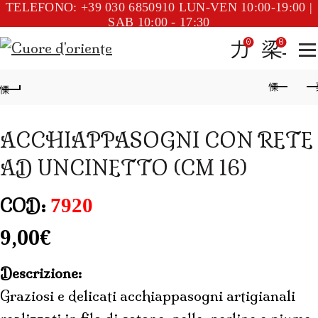
TELEFONO: +39 030 6850910
LUN-VEN 10:00-19:00 |
SAB 10:00 - 17:30
0
0
ACCHIAPPASOGNI CON RETE
AD UNCINETTO (CM 16)
7920
COD:
9,00
€
Descrizione:
Graziosi e delicati acchiappasogni artigianali