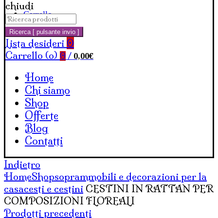
chiudi
Carrello
Cerca:
Ricerca [ pulsante invio ]
Lista desideri
0
Carrello (
o
)
0,00
€
0
/
Home
Chi siamo
Shop
Offerte
Blog
Contatti
Indietro
Home
Shop
soprammobili e decorazioni per la
casa
cesti e cestini
CESTINI IN RATTAN PER
COMPOSIZIONI FLOREALI
Prodotti precedenti