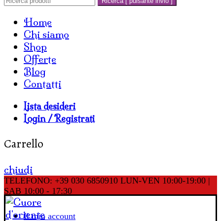
Ricerca [ pulsante invio ]
Home
Chi siamo
Shop
Offerte
Blog
Contatti
Lista desideri
Login / Registrati
Carrello
chiudi
TELEFONO: +39 030 6850910
LUN-VEN 10:00-19:00 |
SAB 10:00 - 17:30
Il mio account