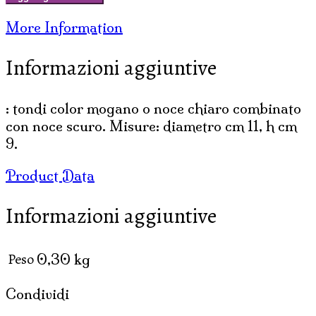
RATTAN
More Information
PER
COMPOSIZIONI
Informazioni aggiuntive
FLOREALI
quantità
: tondi color mogano o noce chiaro combinato
con noce scuro. Misure: diametro cm 11, h cm
9.
Product Data
Informazioni aggiuntive
Peso
0,30 kg
Condividi