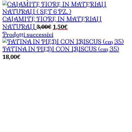
CALAMITE FIORE IN MATERIALI
Il
Il
3,00
€
1,50
€
NATURALI
prezzo
prezzo
Prodotti successivi
originale
attuale
era:
è:
FATINA IN PIEDI CON IBISCUS (cm 35)
3,00€.
1,50€.
18,00
€