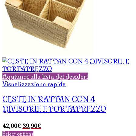
Aggiungi alla lista dei desideri
Visualizzazione rapida
CESTE IN RATTAN CON 4
DIVISORIE E PORTAPREZZO
Il
Il
42,00
€
39,90
€
prezzo
prezzo
Select options