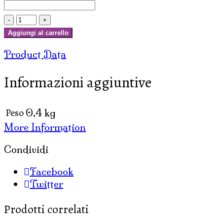
LAMPADA
AD
Aggiungi al carrello
OLIO
Product Data
ELEFANTE
IN
Informazioni aggiuntive
CERAMICA
quantità
Peso
0,4 kg
More Information
Condividi
Facebook
Twitter
Prodotti correlati