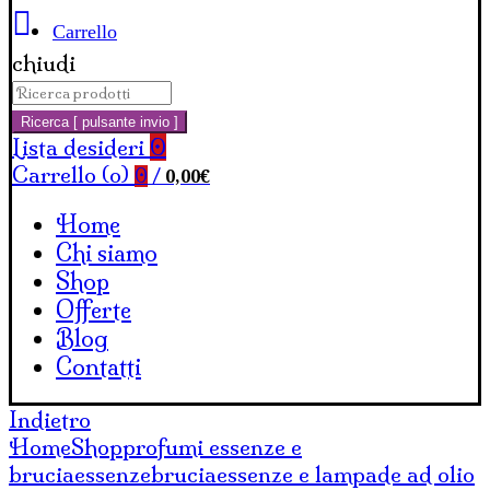
Carrello
chiudi
Cerca:
Ricerca [ pulsante invio ]
Lista desideri
0
Carrello (
o
)
0,00
€
0
/
Home
Chi siamo
Shop
Offerte
Blog
Contatti
Indietro
Home
Shop
profumi essenze e
bruciaessenze
bruciaessenze e lampade ad olio