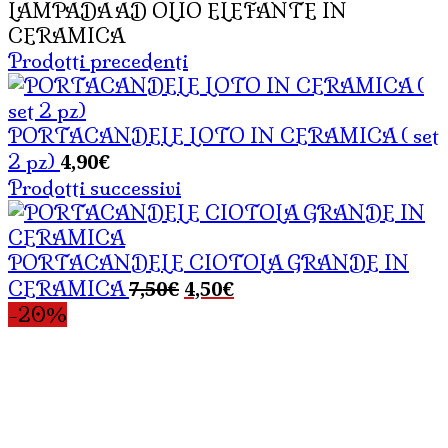
LAMPADA AD OLIO ELEFANTE IN
CERAMICA
Prodotti precedenti
PORTACANDELE LOTO IN CERAMICA ( set
4,90
€
2 pz)
Prodotti successivi
PORTACANDELE CIOTOLA GRANDE IN
Il
Il
7,50
€
4,50
€
CERAMICA
prezzo
prezzo
-20%
originale
attuale
era:
è:
7,50€.
4,50€.