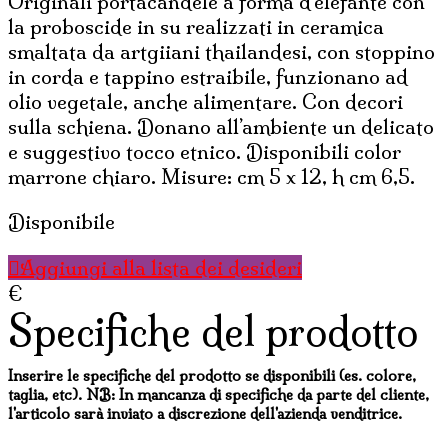
Originali portacandele a forma d’elefante con
7,25€.
5,80€.
la proboscide in su realizzati in ceramica
smaltata da artgiiani thailandesi, con stoppino
in corda e tappino estraibile, funzionano ad
olio vegetale, anche alimentare. Con decori
sulla schiena. Donano all’ambiente un delicato
e suggestivo tocco etnico. Disponibili color
marrone chiaro. Misure: cm 5 x 12, h cm 6,5.
Disponibile
Aggiungi alla lista dei desideri
€
Specifiche del prodotto
Inserire le specifiche del prodotto se disponibili (es. colore,
taglia, etc). NB: In mancanza di specifiche da parte del cliente,
l'articolo sarà inviato a discrezione dell'azienda venditrice.