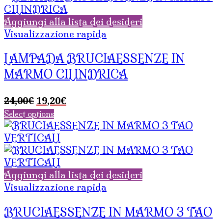
Aggiungi alla lista dei desideri
Visualizzazione rapida
LAMPADA BRUCIAESSENZE IN
MARMO CILINDRICA
Il
Il
24,00
€
19,20
€
prezzo
prezzo
Select options
originale
attuale
era:
è:
24,00€.
19,20€.
Aggiungi alla lista dei desideri
Visualizzazione rapida
BRUCIAESSENZE IN MARMO 3 TAO