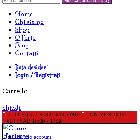
Ricerca [ pulsante invio ]
Home
Chi siamo
Shop
Offerte
Blog
Contatti
Lista desideri
Login / Registrati
Carrello
chiudi
TELEFONO: +39 030 6850910
LUN-VEN 10:00-
19:00 | SAB 10:00 - 17:30
Il mio account