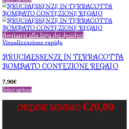
Aggiungi alla lista dei desideri
Visualizzazione rapida
BRUCIAESSENZE IN TERRACOTTA
BOMBATO CONFEZIONE REGALO
7,90
€
Select options
€20,00
ORDINE MINIMO