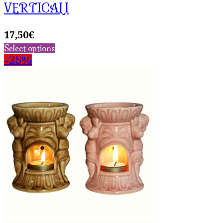
VERTICALI
17,50
€
Select options
-25%