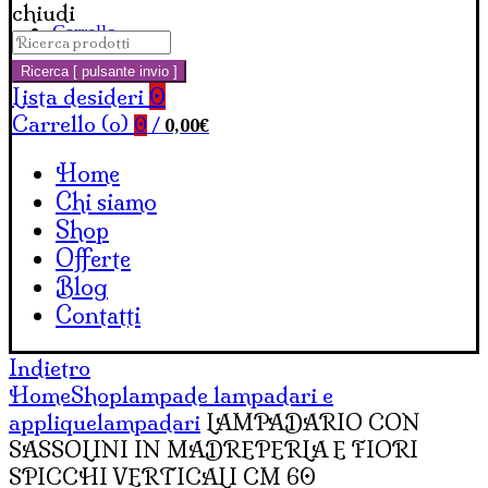
chiudi
Carrello
Cerca:
Ricerca [ pulsante invio ]
Lista desideri
0
Carrello (
o
)
0,00
€
0
/
Home
Chi siamo
Shop
Offerte
Blog
Contatti
Indietro
Home
Shop
lampade lampadari e
applique
lampadari
LAMPADARIO CON
SASSOLINI IN MADREPERLA E FIORI
SPICCHI VERTICALI CM 60