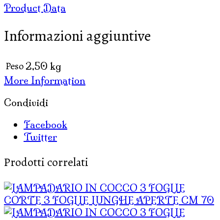
Product Data
IN
MADREPERLA
Informazioni aggiuntive
E
FIORI
SPICCHI
Peso
2,50 kg
VERTICALI
More Information
CM
60
Condividi
quantità
Facebook
Twitter
Prodotti correlati