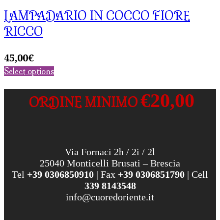
LAMPADARIO IN COCCO FIORE
RICCO
45,00
€
Select options
€20,00
ORDINE MINIMO
Via Fornaci 2h / 2i / 2l
25040 Monticelli Brusati – Brescia
Tel
+39 0306850910
| Fax
+39 0306851790
| Cell
339 8143548
info@cuoredoriente.it