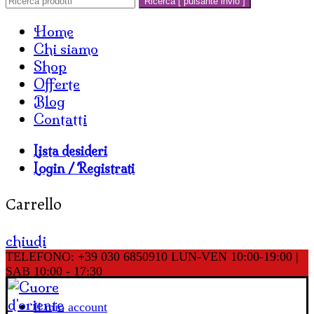
Ricerca [ pulsante invio ]
Home
Chi siamo
Shop
Offerte
Blog
Contatti
Lista desideri
Login / Registrati
Carrello
chiudi
TELEFONO: +39 030 6850910
LUN-VEN 10:00-19:00 |
SAB 10:00 - 17:30
Il mio account