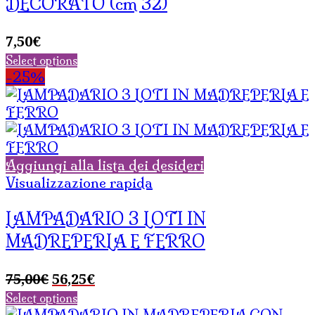
DECORATO (cm 32)
7,50
€
Select options
-25%
Aggiungi alla lista dei desideri
Visualizzazione rapida
LAMPADARIO 3 LOTI IN
MADREPERLA E FERRO
Il
Il
75,00
€
56,25
€
prezzo
prezzo
Select options
originale
attuale