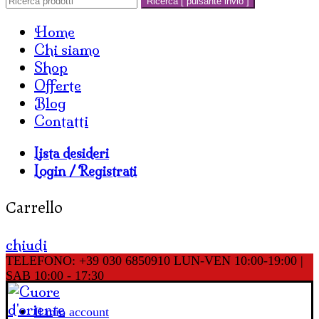
Ricerca [ pulsante invio ]
Home
Chi siamo
Shop
Offerte
Blog
Contatti
Lista desideri
Login / Registrati
Carrello
chiudi
TELEFONO: +39 030 6850910
LUN-VEN 10:00-19:00 |
SAB 10:00 - 17:30
Il mio account