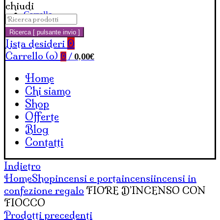
chiudi
Carrello
Cerca:
Ricerca [ pulsante invio ]
Lista desideri
0
Carrello (
o
)
0,00
€
0
/
Home
Chi siamo
Shop
Offerte
Blog
Contatti
Indietro
Home
Shop
incensi e portaincensi
incensi in
confezione regalo
FIORE D’INCENSO CON
FIOCCO
Prodotti precedenti