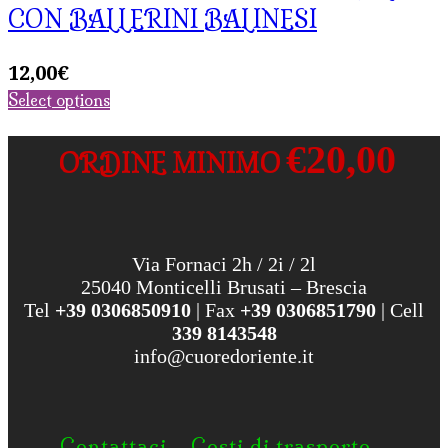
CON BALLERINI BALINESI
12,00
€
Select options
€20,00
ORDINE MINIMO
Via Fornaci 2h / 2i / 2l
25040 Monticelli Brusati – Brescia
Tel
+39 0306850910
| Fax
+39 0306851790
| Cell
339 8143548
info@cuoredoriente.it
Contattaci
Costi di trasporto