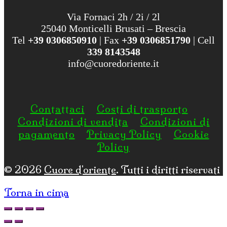
Via Fornaci 2h / 2i / 2l
25040 Monticelli Brusati – Brescia
Tel
+39 0306850910
| Fax
+39 0306851790
| Cell
339 8143548
info@cuoredoriente.it
Contattaci
Costi di trasporto
Condizioni di vendita
Condizioni di
pagamento
Privacy Policy
Cookie
Policy
© 2026
Cuore d'oriente
. Tutti i diritti riservati
Torna in cima