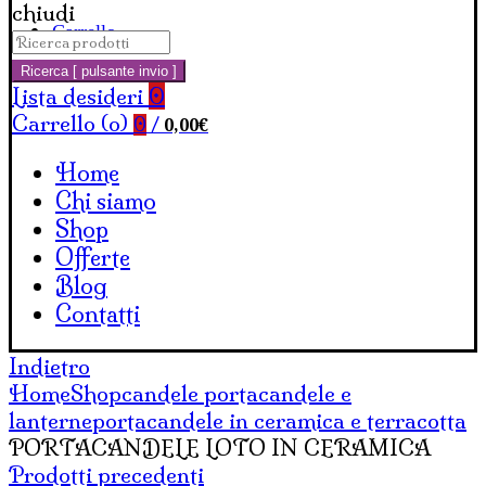
chiudi
Carrello
Cerca:
Ricerca [ pulsante invio ]
Lista desideri
0
Carrello (
o
)
0,00
€
0
/
Home
Chi siamo
Shop
Offerte
Blog
Contatti
Indietro
Home
Shop
candele portacandele e
lanterne
portacandele in ceramica e terracotta
PORTACANDELE LOTO IN CERAMICA
Prodotti precedenti