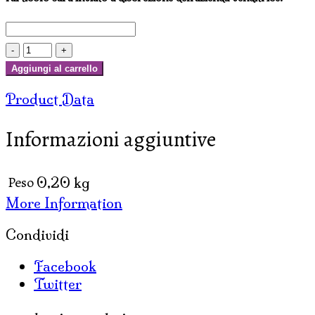
PORTACANDELE
LOTO
Aggiungi al carrello
IN
Product Data
CERAMICA
quantità
Informazioni aggiuntive
Peso
0,20 kg
More Information
Condividi
Facebook
Twitter