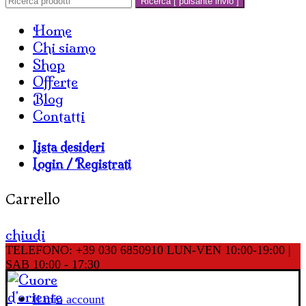
Ricerca [ pulsante invio ]
Home
Chi siamo
Shop
Offerte
Blog
Contatti
Lista desideri
Login / Registrati
Carrello
chiudi
TELEFONO: +39 030 6850910
LUN-VEN 10:00-19:00 |
SAB 10:00 - 17:30
Il mio account