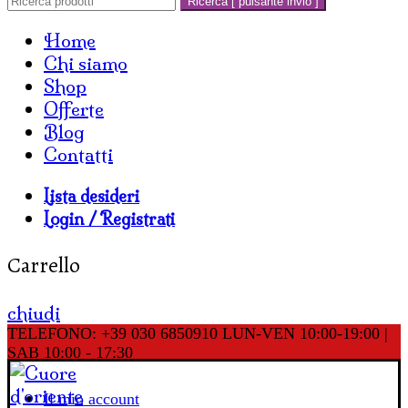
Ricerca [ pulsante invio ]
Home
Chi siamo
Shop
Offerte
Blog
Contatti
Lista desideri
Login / Registrati
Carrello
chiudi
TELEFONO: +39 030 6850910
LUN-VEN 10:00-19:00 |
SAB 10:00 - 17:30
Il mio account