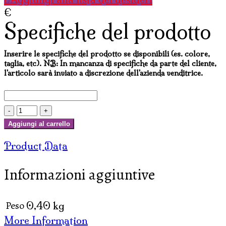
€
Specifiche del prodotto
Inserire le specifiche del prodotto se disponibili (es. colore,
taglia, etc). NB: In mancanza di specifiche da parte del cliente,
l'articolo sarà inviato a discrezione dell'azienda venditrice.
PORTACANDELE
FLOREALE
Aggiungi al carrello
CON
Product Data
COPERCHIO
IN
Informazioni aggiuntive
CERAMICA
quantità
Peso
0,40 kg
More Information