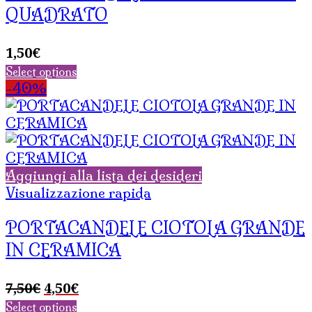
QUADRATO
1,50
€
Select options
-40%
Aggiungi alla lista dei desideri
Visualizzazione rapida
PORTACANDELE CIOTOLA GRANDE
IN CERAMICA
Il
Il
7,50
€
4,50
€
prezzo
prezzo
Select options