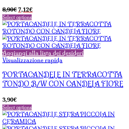
Il
Il
8,90
€
7,12
€
prezzo
prezzo
Select options
originale
attuale
era:
è:
8,90€.
7,12€.
Aggiungi alla lista dei desideri
Visualizzazione rapida
PORTACANDELE IN TERRACOTTA
TONDO B/W CON CANDELA FIORE
3,90
€
Select options