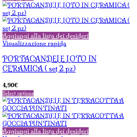
originale
attuale
era:
è:
7,50€.
4,50€.
Aggiungi alla lista dei desideri
Visualizzazione rapida
PORTACANDELE LOTO IN
CERAMICA ( set 2 pz)
4,90
€
Select options
Aggiungi alla lista dei desideri