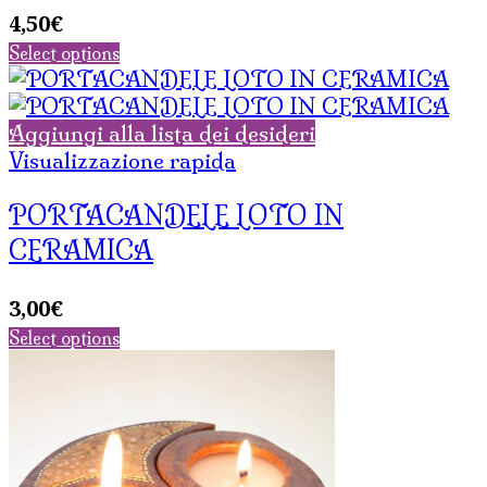
4,50
€
Select options
Aggiungi alla lista dei desideri
Visualizzazione rapida
PORTACANDELE LOTO IN
CERAMICA
3,00
€
Select options