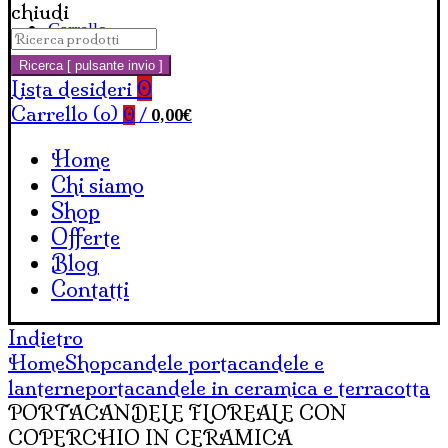
chiudi
Carrello
Cerca:
Ricerca [ pulsante invio ]
Lista desideri
0
Carrello (
o
)
0,00
€
0
/
Home
Chi siamo
Shop
Offerte
Blog
Contatti
Indietro
Home
Shop
candele portacandele e
lanterne
portacandele in ceramica e terracotta
PORTACANDELE FLOREALE CON
COPERCHIO IN CERAMICA