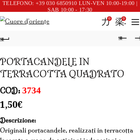
TELEFONO: +39 030 6850910
LUN-VEN 10:00-19:00 |
SAB 10:00 - 17:30
0
0
PORTACANDELE IN
TERRACOTTA QUADRATO
3734
COD:
1,50
€
Descrizione:
Originali portacandele, realizzati in terracotta