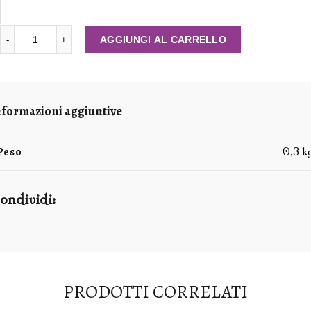
PORTACANDELE IN TERRACOTTA QUADRATO quantità
AGGIUNGI AL CARRELLO
nformazioni aggiuntive
Peso
0,3 k
ondividi
PRODOTTI CORRELATI