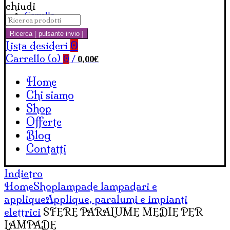
chiudi
Carrello
Cerca:
Ricerca [ pulsante invio ]
Lista desideri
0
Carrello (
o
)
0,00
€
0
/
Home
Chi siamo
Shop
Offerte
Blog
Contatti
Indietro
Home
Shop
lampade lampadari e
applique
Applique, paralumi e impianti
elettrici
SFERE PARALUME MEDIE PER
LAMPADE