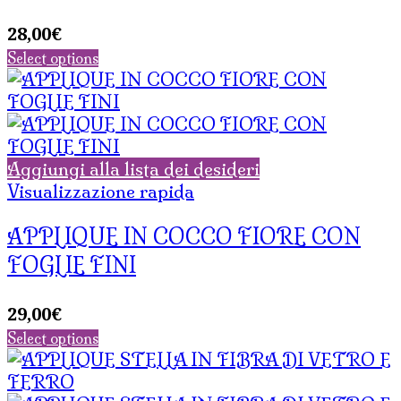
28,00
€
Select options
Aggiungi alla lista dei desideri
Visualizzazione rapida
APPLIQUE IN COCCO FIORE CON
FOGLIE FINI
29,00
€
Select options