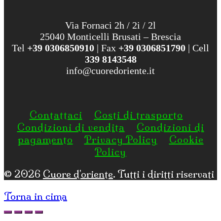
Via Fornaci 2h / 2i / 2l
25040 Monticelli Brusati – Brescia
Tel
+39 0306850910
| Fax
+39 0306851790
| Cell
339 8143548
info@cuoredoriente.it
Contattaci
Costi di trasporto
Condizioni di vendita
Condizioni di
pagamento
Privacy Policy
Cookie
Policy
© 2026
Cuore d'oriente
. Tutti i diritti riservati
Torna in cima