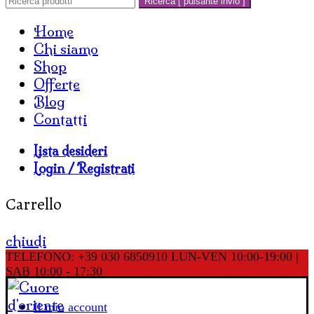
Ricerca [ pulsante invio ]
Home
Chi siamo
Shop
Offerte
Blog
Contatti
Lista desideri
Login / Registrati
Carrello
chiudi
TELEFONO: +39 030 6850910
LUN-VEN 10:00-19:00 |
SAB 10:00 - 17:30
Il mio account