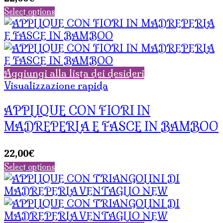
Select options
Aggiungi alla lista dei desideri
Visualizzazione rapida
APPLIQUE CON FIORI IN
MADREPERLA E FASCE IN BAMBOO
22,00
€
Select options