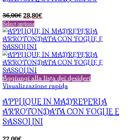
Il
Il
36,00
€
28,80
€
prezzo
prezzo
Select options
originale
attuale
era:
è:
36,00€.
28,80€.
Aggiungi alla lista dei desideri
Visualizzazione rapida
APPLIQUE IN MADREPERLA
ARROTONDATA CON FOGLIE E
SASSOLINI
22,00
€