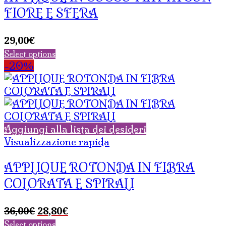
FIORE E SFERA
29,00
€
Select options
-20%
Aggiungi alla lista dei desideri
Visualizzazione rapida
APPLIQUE ROTONDA IN FIBRA
COLORATA E SPIRALI
Il
Il
36,00
€
28,80
€
prezzo
prezzo
Select options