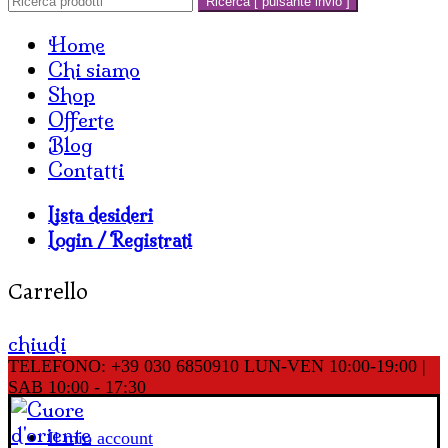
Ricerca [ pulsante invio ]
Home
Chi siamo
Shop
Offerte
Blog
Contatti
Lista desideri
Login / Registrati
Carrello
chiudi
TELEFONO: +39 030 6850910
LUN-VEN 10:00-19:00 |
SAB 10:00 - 17:30
Il mio account