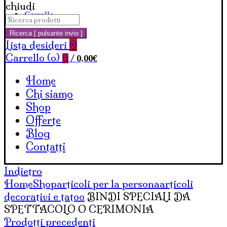
chiudi
Carrello
Cerca:
Ricerca [ pulsante invio ]
Lista desideri
0
Carrello (
o
)
0,00
€
0
/
Home
Chi siamo
Shop
Offerte
Blog
Contatti
Indietro
Home
Shop
articoli per la persona
articoli
decorativi e tatoo
BINDI SPECIALI DA
SPETTACOLO O CERIMONIA
Prodotti precedenti