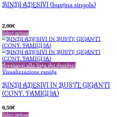
BINDI ADESIVI (bustina singola)
2,00
€
Select options
Aggiungi alla lista dei desideri
Visualizzazione rapida
BINDI ADESIVI IN BUSTE GIGANTI
(CONF. FAMIGLIA)
6,50
€
Select options