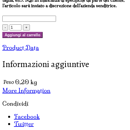
taglia, etc). NB: In mancanza di specifiche da parte del cliente,
l'articolo sarà inviato a discrezione dell'azienda venditrice.
BINDI
SPECIALI
Aggiungi al carrello
DA
Product Data
SPETTACOLO
O
Informazioni aggiuntive
CERIMONIA
quantità
Peso
0,20 kg
More Information
Condividi
Facebook
Twitter