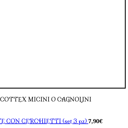
COTTEX MICINI O CAGNOLINI
7,90
€
CON CERCHIETTI (set 3 pz)