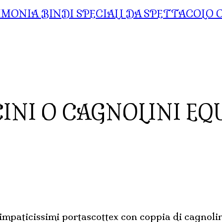
BINDI SPECIALI DA SPETTACOLO
NI O CAGNOLINI EQU
simpaticissimi portascottex con coppia di cagnolini