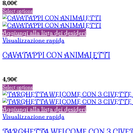
8,00
€
Select options
Aggiungi alla lista dei desideri
Visualizzazione rapida
CAVATAPPI CON ANIMALETTI
4,90
€
Select options
Aggiungi alla lista dei desideri
Visualizzazione rapida
TARGHETTA WELCOME CON 3 CIVE