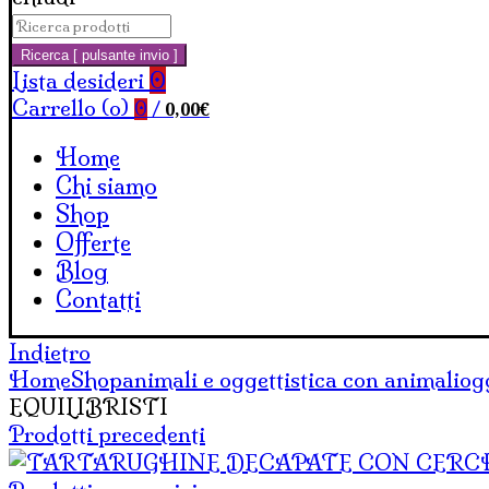
Cerca:
Carrello
Ricerca [ pulsante invio ]
Lista desideri
0
Carrello (
o
)
0,00
€
0
/
Home
Chi siamo
Shop
Offerte
Blog
Contatti
Indietro
Home
Shop
animali e oggettistica con animali
og
EQUILIBRISTI
Prodotti precedenti