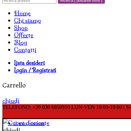
Ricerca [ pulsante invio ]
Home
Chi siamo
Shop
Offerte
Blog
Contatti
Lista desideri
Login / Registrati
Carrello
chiudi
TELEFONO: +39 030 6850910
LUN-VEN 10:00-19:00 | SA
Il mio account
chiudi