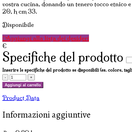
vostra cucina, donando un tenero tocco etnico e
20, h cm 33.
Disponibile
Aggiungi alla lista dei desideri
€
Specifiche del prodotto
Inserire le specifiche del prodotto se disponibili (es. colore, tagl
PORTASCOTTEX
MICINI
Aggiungi al carrello
O
Product Data
CAGNOLINI
EQUILIBRISTI
Informazioni aggiuntive
quantità