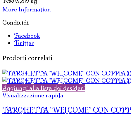
Peso
0,80 kg
More Information
Condividi
Facebook
Twitter
Prodotti correlati
Aggiungi alla lista dei desideri
Visualizzazione rapida
TARGHETTA “WELCOME” CON COPPI