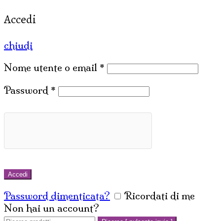
Accedi
chiudi
Nome utente o email
*
Password
*
Accedi
Password dimenticata?
Ricordati di me
Non hai un account?
Crea un account
Cerca: