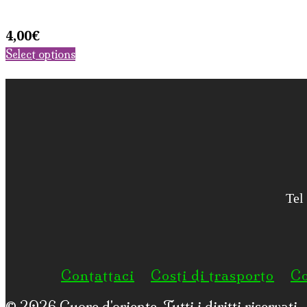
4,00
€
Select options
Tel
Contattaci
Costi di trasporto
Co
© 2026
Cuore d'oriente
. Tutti i diritti riservati