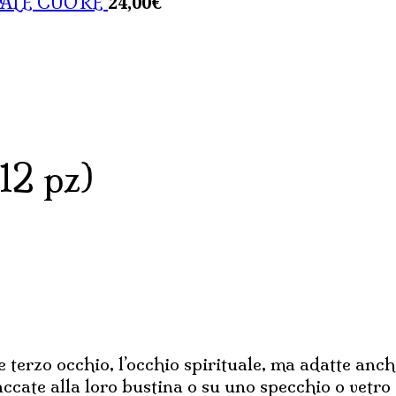
24,00
€
SALE CUORE
era:
è:
4,00€.
2,00€
12 pz)
terzo occhio, l’occhio spirituale, ma adatte anche
ate alla loro bustina o su uno specchio o vetro so