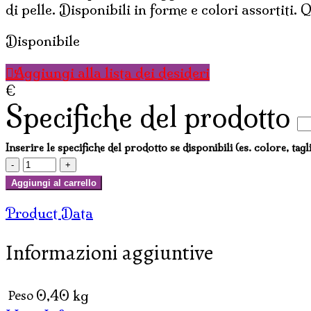
di pelle. Disponibili in forme e colori assortiti.
Disponibile
Aggiungi alla lista dei desideri
€
Specifiche del prodotto
Inserire le specifiche del prodotto se disponibili (es. colore, tagl
BINDI
ADESIVI
Aggiungi al carrello
(conf.
Product Data
12
pz)
Informazioni aggiuntive
quantità
Peso
0,40 kg