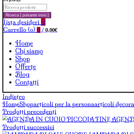
Cerca:
Carrello
Ricerca [ pulsante invio ]
Lista desideri
0
Carrello (
o
)
0,00
€
0
/
Home
Chi siamo
Shop
Offerte
Blog
Contatti
Indietro
Home
Shop
articoli per la persona
articoli decora
Prodotti precedenti
AGEND
Prodotti successivi