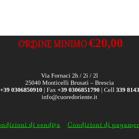
€20,00
ORDINE MINIMO
Via Fornaci 2h / 2i / 2l
25040 Monticelli Brusati – Brescia
+39 0306850910
| Fax
+39 0306851790
| Cell
339 814
info@cuoredoriente.it
ndizioni di vendita
Condizioni di pagame