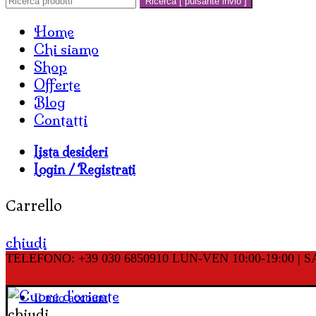
Ricerca [ pulsante invio ]
Home
Chi siamo
Shop
Offerte
Blog
Contatti
Lista desideri
Login / Registrati
Carrello
chiudi
TELEFONO: +39 030 6850910
LUN-VEN 10:00-19:00 | SA
Il mio account
chiudi