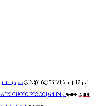
tivi e tatoo
BINDI ADESIVI (conf. 12 pz)
Il
Il
4,00
€
2,00
€
A IN CUOIO PICCOLA FINE
prezzo
prezzo
originale
attuale