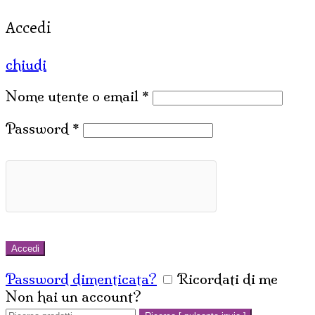
Accedi
chiudi
Nome utente o email
*
Password
*
Accedi
Password dimenticata?
Ricordati di me
Non hai un account?
Crea un account
Cerca: