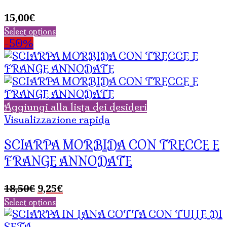
15,00
€
Select options
-50%
Aggiungi alla lista dei desideri
Visualizzazione rapida
SCIARPA MORBIDA CON TRECCE E
FRANGE ANNODATE
Il
Il
18,50
€
9,25
€
prezzo
prezzo
Select options
originale
attuale
era:
è: