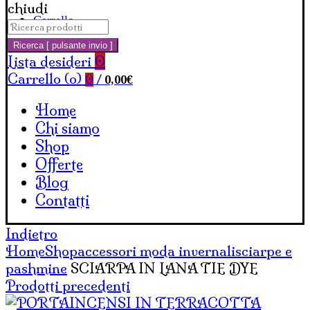
chiudi
Carrello
Cerca:
Ricerca [ pulsante invio ]
Lista desideri
0
Carrello (
o
)
0,00
€
0
/
Home
Chi siamo
Shop
Offerte
Blog
Contatti
Indietro
Home
Shop
accessori moda invernali
sciarpe e
pashmine
SCIARPA IN LANA TIE DYE
Prodotti precedenti