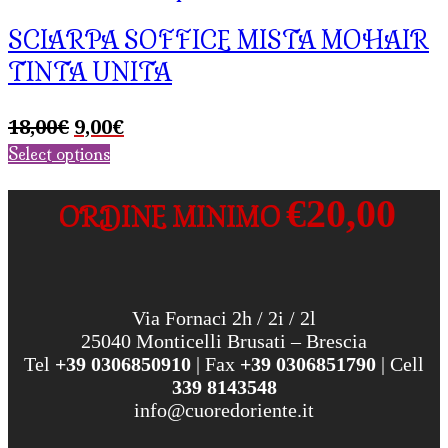
SCIARPA SOFFICE MISTA MOHAIR
TINTA UNITA
Il
Il
18,00
€
9,00
€
prezzo
prezzo
Select options
originale
attuale
era:
è:
€20,00
ORDINE MINIMO
18,00€.
9,00€.
Via Fornaci 2h / 2i / 2l
25040 Monticelli Brusati – Brescia
Tel
+39 0306850910
| Fax
+39 0306851790
| Cell
339 8143548
info@cuoredoriente.it