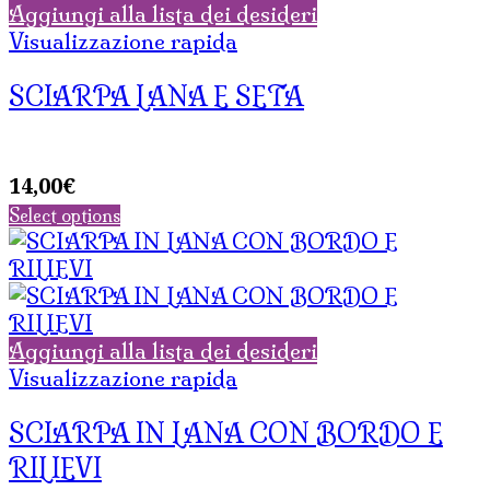
15,00€.
10,50€.
Aggiungi alla lista dei desideri
Visualizzazione rapida
SCIARPA LANA E SETA
14,00
€
Select options
Aggiungi alla lista dei desideri
Visualizzazione rapida
SCIARPA IN LANA CON BORDO E
RILIEVI