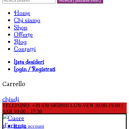
Ricerca [ pulsante invio ]
Home
Chi siamo
Shop
Offerte
Blog
Contatti
Lista desideri
Login / Registrati
Carrello
chiudi
TELEFONO: +39 030 6850910
LUN-VEN 10:00-19:00 |
SAB 10:00 - 17:30
Il mio account