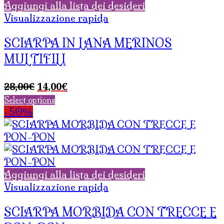
Aggiungi alla lista dei desideri
Visualizzazione rapida
SCIARPA IN LANA MERINOS
MULTIFILI
Il
Il
28,00
€
14,00
€
prezzo
prezzo
Select options
originale
attuale
-50%
era:
è:
28,00€.
14,00€.
Aggiungi alla lista dei desideri
Visualizzazione rapida
SCIARPA MORBIDA CON TRECCE E