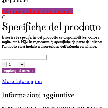
Disponibile
Aggiungi alla lista dei desideri
€
Specifiche del prodotto
Inserire le specifiche del prodotto se disponibili (es. colore,
taglia, etc). NB: In mancanza di specifiche da parte del cliente,
l'articolo sarà inviato a discrezione dell'azienda venditrice.
SCIARPA
IN
Aggiungi al carrello
LANA
More Information
TIE
DYE
Informazioni aggiuntive
quantità