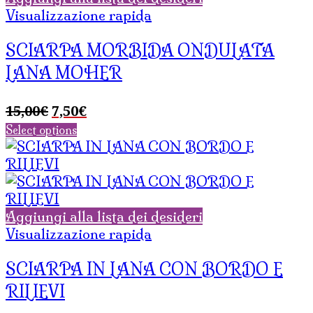
Visualizzazione rapida
SCIARPA MORBIDA ONDULATA
LANA MOHER
Il
Il
15,00
€
7,50
€
prezzo
prezzo
Select options
originale
attuale
era:
è:
15,00€.
7,50€.
Aggiungi alla lista dei desideri
Visualizzazione rapida
SCIARPA IN LANA CON BORDO E
RILIEVI