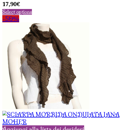
17,90
€
Select options
-50%
Aggiungi alla lista dei desideri