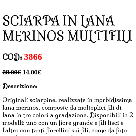
SCIARPA IN LANA
MERINOS MULTIFILI
3866
COD:
Il
Il
28,00
€
14,00
€
prezzo
prezzo
Descrizione:
originale
attuale
era:
è:
Originali sciarpine, realizzate in morbidissima
28,00€.
14,00€.
lana merinos, composte da molteplici fili di
lana in tre colori a gradazione. Disponibili in 2
modelli: uno con un fiore grande e fili lisci e
l’altro con tanti fiorellini sui fili, come da foto