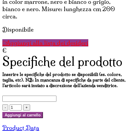
in color marrone, nero e bianco o grigio,
bianco e nero. Misure: lunghezza cm 200
circa.
Disponibile
Aggiungi alla lista dei desideri
€
Specifiche del prodotto
Inserire le specifiche del prodotto se disponibili (es. colore,
taglia, etc). NB: In mancanza di specifiche da parte del cliente,
l'articolo sarà inviato a discrezione dell'azienda venditrice.
SCIARPA
IN
Aggiungi al carrello
LANA
Product Data
MERINOS