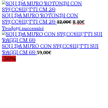
SOLI DA MURO ROTONDI CON
Il
Il
12,00
€
8,40
€
SPECCHIETTI CM 20
prezzo
prezzo
Prodotti successivi
originale
attuale
era:
è:
12,00€.
8,40€.
SOLI DA MURO CON SPECCHIETTI SUI
59,00
€
RAGGI CM 60
-50%