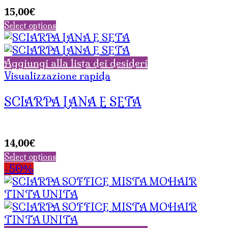
15,00
€
Select options
Aggiungi alla lista dei desideri
Visualizzazione rapida
SCIARPA LANA E SETA
14,00
€
Select options
-50%