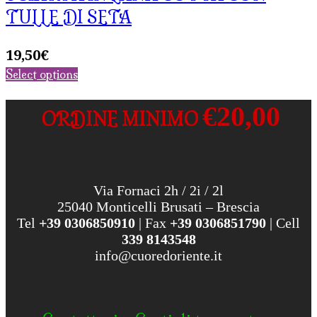
TULLE DI SETA
19,50
€
Select options
€20,00
ORDINE MINIMO
Via Fornaci 2h / 2i / 2l
25040 Monticelli Brusati – Brescia
Tel
+39 0306850910
| Fax
+39 0306851790
| Cell
339 8143548
info@cuoredoriente.it