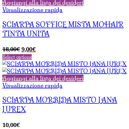
Aggiungi alla lista dei desideri
Visualizzazione rapida
SCIARPA SOFFICE MISTA MOHAIR
TINTA UNITA
Il
Il
18,00
€
9,00
€
prezzo
prezzo
Select options
originale
attuale
era:
è:
18,00€.
9,00€.
Aggiungi alla lista dei desideri
Visualizzazione rapida
SCIARPA MORBIDA MISTO LANA
LUREX
10,00
€