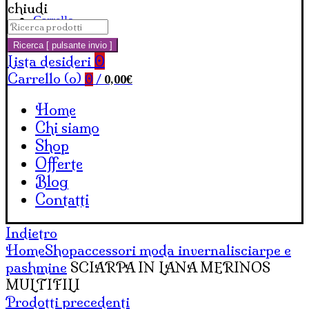
chiudi
Carrello
Cerca:
Ricerca [ pulsante invio ]
Lista desideri
0
Carrello (
o
)
0,00
€
0
/
Home
Chi siamo
Shop
Offerte
Blog
Contatti
Indietro
Home
Shop
accessori moda invernali
sciarpe e
pashmine
SCIARPA IN LANA MERINOS
MULTIFILI
Prodotti precedenti