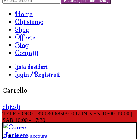
Ricerca [ pulsante invio ]
Home
Chi siamo
Shop
Offerte
Blog
Contatti
Lista desideri
Login / Registrati
Carrello
chiudi
TELEFONO: +39 030 6850910
LUN-VEN 10:00-19:00 |
SAB 10:00 - 17:30
Il mio account