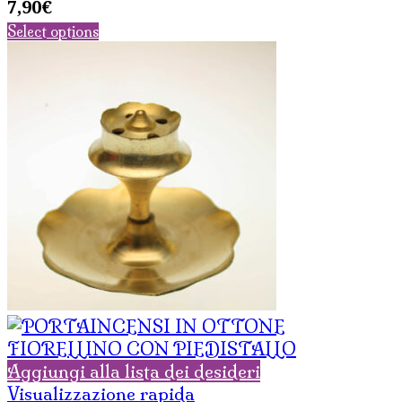
7,90
€
Select options
Aggiungi alla lista dei desideri
Visualizzazione rapida