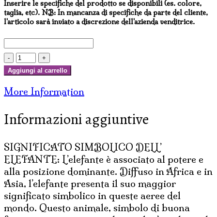
Inserire le specifiche del prodotto se disponibili (es. colore,
taglia, etc). NB: In mancanza di specifiche da parte del cliente,
l'articolo sarà inviato a discrezione dell'azienda venditrice.
PORTAINCENSI
ELEFANTE
Aggiungi al carrello
CON
More Information
LOTO
E
Informazioni aggiuntive
CATENE
IN
CERAMICA
SIGNIFICATO SIMBOLICO DELL’
quantità
ELEFANTE: L’elefante è associato al potere e
alla posizione dominante. Diffuso in Africa e in
Asia, l’elefante presenta il suo maggior
significato simbolico in queste aeree del
mondo. Questo animale, simbolo di buona