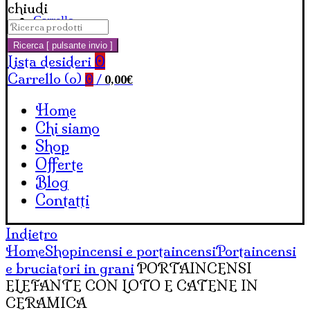
chiudi
Carrello
Cerca:
Ricerca [ pulsante invio ]
Lista desideri
0
Carrello (
o
)
0,00
€
0
/
Home
Chi siamo
Shop
Offerte
Blog
Contatti
Indietro
Home
Shop
incensi e portaincensi
Portaincensi
e bruciatori in grani
PORTAINCENSI
ELEFANTE CON LOTO E CATENE IN
CERAMICA