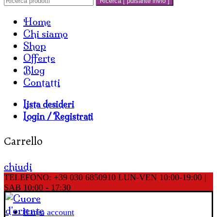
Ricerca [ pulsante invio ]
Home
Chi siamo
Shop
Offerte
Blog
Contatti
Lista desideri
Login / Registrati
Carrello
chiudi
TELEFONO: +39 030 6850910
LUN-VEN 10:00-19:00 |
SAB 10:00 - 17:30
Il mio account