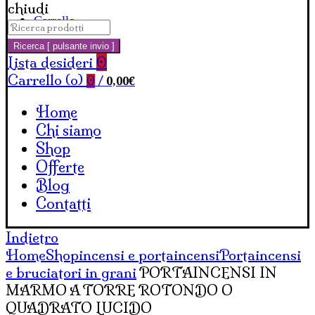
chiudi
Carrello
Cerca:
Ricerca [ pulsante invio ]
Lista desideri
0
Carrello (
o
)
0,00
€
0
/
Home
Chi siamo
Shop
Offerte
Blog
Contatti
Indietro
Home
Shop
incensi e portaincensi
Portaincensi
e bruciatori in grani
PORTAINCENSI IN
MARMO A TORRE ROTONDO O
QUADRATO LUCIDO