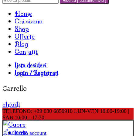
Ricerca [ pulsante invio ]
Home
Chi siamo
Shop
Offerte
Blog
Contatti
Lista desideri
Login / Registrati
Carrello
chiudi
TELEFONO: +39 030 6850910
LUN-VEN 10:00-19:00 |
SAB 10:00 - 17:30
Il mio account