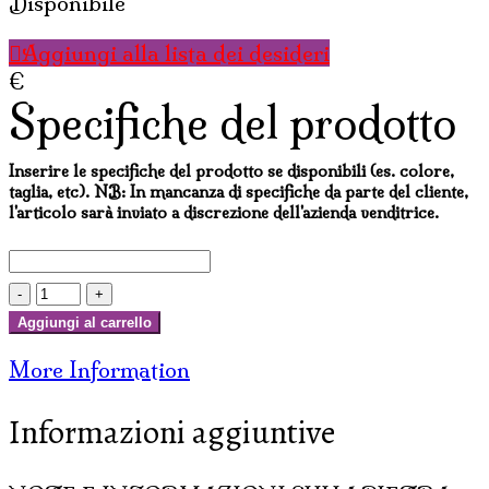
Disponibile
Aggiungi alla lista dei desideri
€
Specifiche del prodotto
Inserire le specifiche del prodotto se disponibili (es. colore,
taglia, etc). NB: In mancanza di specifiche da parte del cliente,
l'articolo sarà inviato a discrezione dell'azienda venditrice.
PORTAINCENSI
IN
Aggiungi al carrello
MARMO
More Information
A
TORRE
Informazioni aggiuntive
ROTONDO
O
QUADRATO