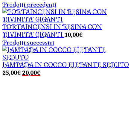
Prodotti precedenti
PORTAINCENSI IN RESINA CON
10,00
€
DIVINITA' GIGANTI
Prodotti successivi
LAMPADA IN COCCO ELEFANTE SEDUTO
Il
Il
25,00
€
20,00
€
prezzo
prezzo
originale
attuale
era:
è:
25,00€.
20,00€.