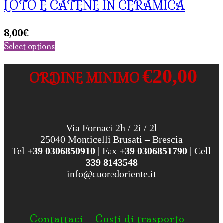
LOTO E CATENE IN CERAMICA
8,00
€
Select options
€20,00
ORDINE MINIMO
Via Fornaci 2h / 2i / 2l
25040 Monticelli Brusati – Brescia
Tel
+39 0306850910
| Fax
+39 0306851790
| Cell
339 8143548
info@cuoredoriente.it
Contattaci
Costi di trasporto