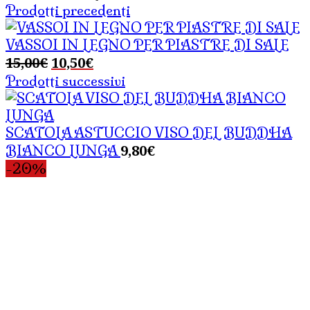
Prodotti precedenti
VASSOI IN LEGNO PER PIASTRE DI SALE
Il
Il
15,00
€
10,50
€
prezzo
prezzo
Prodotti successivi
originale
attuale
era:
è:
15,00€.
10,50€.
SCATOLA ASTUCCIO VISO DEL BUDDHA
9,80
€
BIANCO LUNGA
-20%