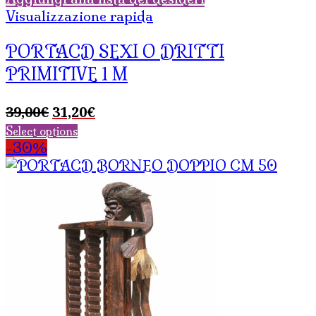
Visualizzazione rapida
PORTACD SEXI O DRITTI
PRIMITIVE 1 M
Il
Il
39,00
€
31,20
€
prezzo
prezzo
Select options
originale
attuale
-30%
era:
è:
39,00€.
31,20€.