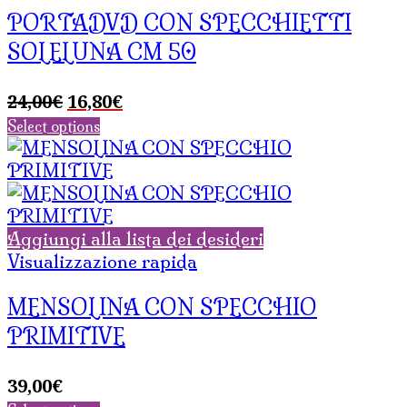
PORTADVD CON SPECCHIETTI
SOLELUNA CM 50
Il
Il
24,00
€
16,80
€
prezzo
prezzo
Select options
originale
attuale
era:
è:
24,00€.
16,80€.
Aggiungi alla lista dei desideri
Visualizzazione rapida
MENSOLINA CON SPECCHIO
PRIMITIVE
39,00
€