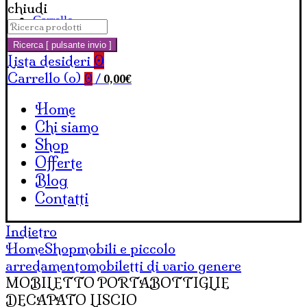
chiudi
Carrello
Cerca:
Ricerca [ pulsante invio ]
Lista desideri
0
Carrello (
o
)
0,00
€
0
/
Home
Chi siamo
Shop
Offerte
Blog
Contatti
Indietro
Home
Shop
mobili e piccolo
arredamento
mobiletti di vario genere
MOBILETTO PORTABOTTIGLIE
DECAPATO LISCIO