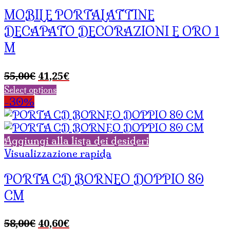
MOBILE PORTALATTINE
DECAPATO DECORAZIONI E ORO 1
M
Il
Il
55,00
€
41,25
€
prezzo
prezzo
Select options
originale
attuale
-30%
era:
è:
55,00€.
41,25€.
Aggiungi alla lista dei desideri
Visualizzazione rapida
PORTA CD BORNEO DOPPIO 80
CM
Il
Il
58,00
€
40,60
€