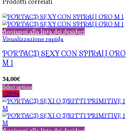
Prodotti correlati
Aggiungi alla lista dei desideri
Visualizzazione rapida
PORTACD SEXY CON SPIRALI ORO
M 1
34,00
€
Select options
-20%
Aggiungi alla lista dei desideri