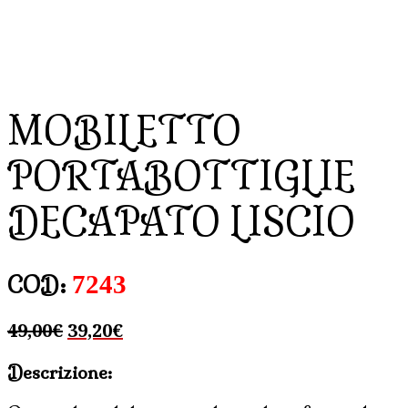
MOBILETTO
PORTABOTTIGLIE
DECAPATO LISCIO
7243
COD:
Il
Il
49,00
€
39,20
€
prezzo
prezzo
Descrizione:
originale
attuale
era:
è: