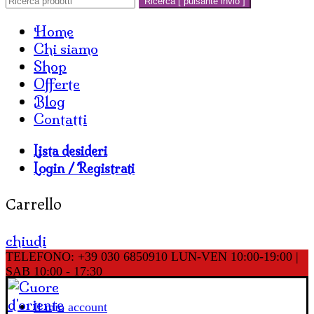
Ricerca [ pulsante invio ]
Home
Chi siamo
Shop
Offerte
Blog
Contatti
Lista desideri
Login / Registrati
Carrello
chiudi
TELEFONO: +39 030 6850910
LUN-VEN 10:00-19:00 |
SAB 10:00 - 17:30
Il mio account