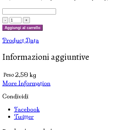
MOBILETTO
PORTABOTTIGLIE
Aggiungi al carrello
DECAPATO
Product Data
LISCIO
quantità
Informazioni aggiuntive
Peso
2,50 kg
More Information
Condividi
Facebook
Twitter