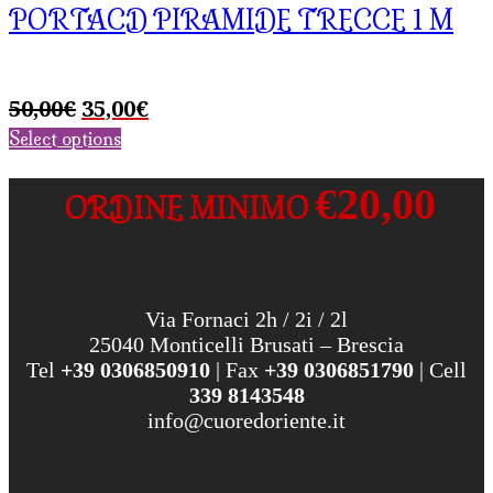
PORTACD PIRAMIDE TRECCE 1 M
Il
Il
50,00
€
35,00
€
prezzo
prezzo
Select options
originale
attuale
era:
è:
€20,00
ORDINE MINIMO
50,00€.
35,00€.
Via Fornaci 2h / 2i / 2l
25040 Monticelli Brusati – Brescia
Tel
+39 0306850910
| Fax
+39 0306851790
| Cell
339 8143548
info@cuoredoriente.it