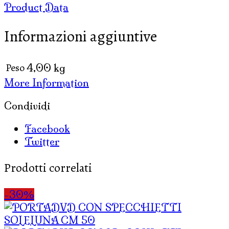
Product Data
SPECCHETTI
M
Informazioni aggiuntive
1,5
quantità
Peso
4,00 kg
More Information
Condividi
Facebook
Twitter
Prodotti correlati
-30%