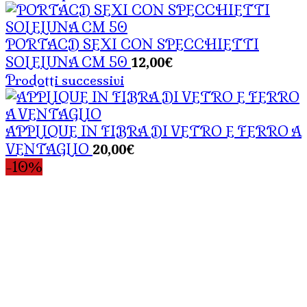
PORTACD SEXI CON SPECCHIETTI
12,00
€
SOLELUNA CM 50
Prodotti successivi
APPLIQUE IN FIBRA DI VETRO E FERRO A
20,00
€
VENTAGLIO
-10%