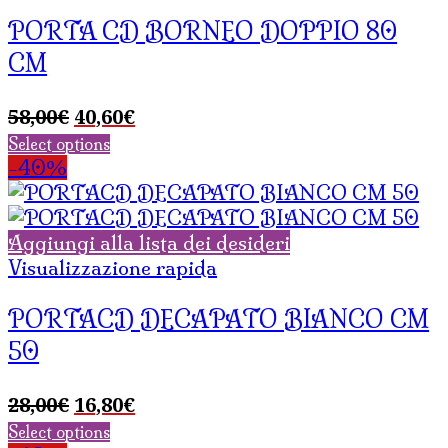
PORTA CD BORNEO DOPPIO 80
CM
Il
Il
58,00
€
40,60
€
prezzo
prezzo
Select options
originale
attuale
-40%
era:
è:
58,00€.
40,60€.
Aggiungi alla lista dei desideri
Visualizzazione rapida
PORTACD DECAPATO BIANCO CM
50
Il
Il
28,00
€
16,80
€
prezzo
prezzo
Select options