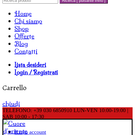
Ricerca [ pulsante invio ]
Home
Chi siamo
Shop
Offerte
Blog
Contatti
Lista desideri
Login / Registrati
Carrello
chiudi
TELEFONO: +39 030 6850910
LUN-VEN 10:00-19:00 |
SAB 10:00 - 17:30
Il mio account