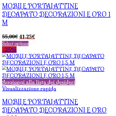
MOBILE PORTALATTINE
DECAPATO DECORAZIONI E ORO 1
M
Il
Il
55,00
€
41,25
€
prezzo
prezzo
Select options
originale
attuale
-25%
era:
è:
55,00€.
41,25€.
Aggiungi alla lista dei desideri
Visualizzazione rapida
MOBILE PORTALATTINE
DECAPATO DECORAZIONI E ORO