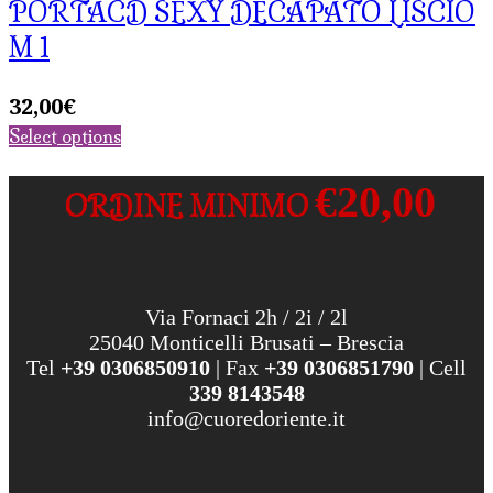
PORTACD SEXY DECAPATO LISCIO
M 1
32,00
€
Select options
€20,00
ORDINE MINIMO
Via Fornaci 2h / 2i / 2l
25040 Monticelli Brusati – Brescia
Tel
+39 0306850910
| Fax
+39 0306851790
| Cell
339 8143548
info@cuoredoriente.it