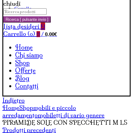
chiudi
Carrello
Cerca:
Ricerca [ pulsante invio ]
Lista desideri
0
Carrello (
o
)
0,00
€
0
/
Home
Chi siamo
Shop
Offerte
Blog
Contatti
Indietro
Home
Shop
mobili e piccolo
arredamento
mobiletti di vario genere
PIRAMIDE SOLE CON SPECCHETTI M 1,5
Prodotti precedenti