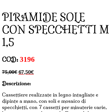
PIRAMIDE SOLE
CON SPECCHETTI M
1,5
3196
COD:
Il
Il
75,00
€
67,50
€
prezzo
prezzo
Descrizione:
originale
attuale
era:
è:
Cassettiere realizzate in legno intagliate e
75,00€.
67,50€.
dipinte a mano, con soli e mosaico di
specchietti, con 7 cassetti per minuterie varie,