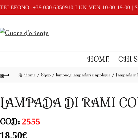
TELEFONO: +39 030 6850910
LUN-VEN 10:00-19:00 | S
HOME
CHI 
Home
Shop
lampade lampadari e applique
Lampade in l
LAMPADA DI RAMI CO
2555
COD:
18,50
€