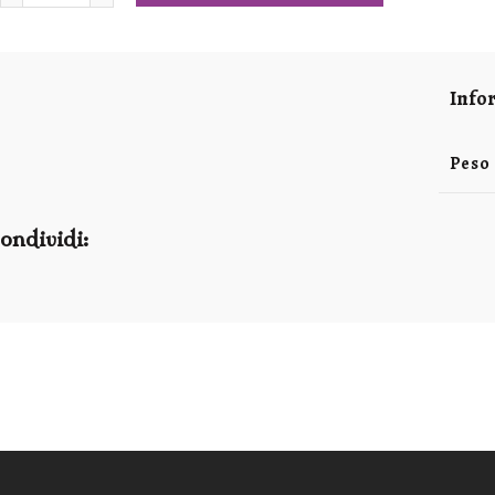
Info
Peso
ondividi