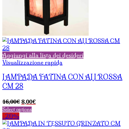
Aggiungi alla lista dei desideri
Visualizzazione rapida
LAMPADA FATINA CON ALI ROSSA
CM 28
Il
Il
16,00
€
8,00
€
prezzo
prezzo
Select options
originale
attuale
-20%
era:
è: