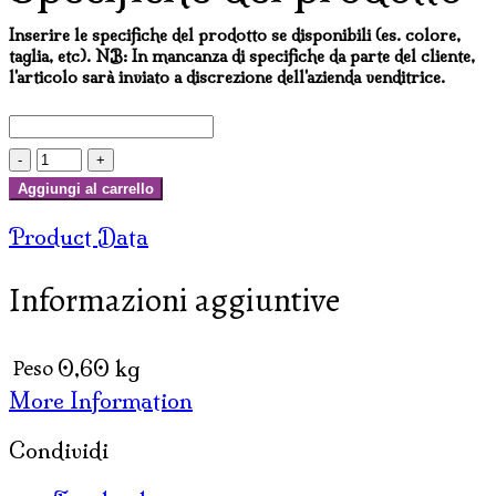
Inserire le specifiche del prodotto se disponibili (es. colore,
taglia, etc). NB: In mancanza di specifiche da parte del cliente,
l'articolo sarà inviato a discrezione dell'azienda venditrice.
LAMPADA
CON
Aggiungi al carrello
MANO
Product Data
OM
E
Informazioni aggiuntive
2
FIORI
IN
Peso
0,60 kg
FIBRA
More Information
DI
VETRO
Condividi
quantità