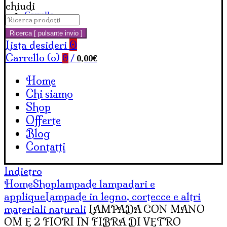
chiudi
Carrello
Cerca:
Ricerca [ pulsante invio ]
Lista desideri
0
Carrello (
o
)
0,00
€
0
/
Home
Chi siamo
Shop
Offerte
Blog
Contatti
Indietro
Home
Shop
lampade lampadari e
applique
Lampade in legno, cortecce e altri
materiali naturali
LAMPADA CON MANO
OM E 2 FIORI IN FIBRA DI VETRO