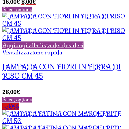
Il
Il
16,00
€
8,00
€
prezzo
prezzo
Select options
originale
attuale
era:
è:
16,00€.
8,00€.
Aggiungi alla lista dei desideri
Visualizzazione rapida
LAMPADA CON FIORI IN FIBRA DI
RISO CM 45
28,00
€
Select options
-50%