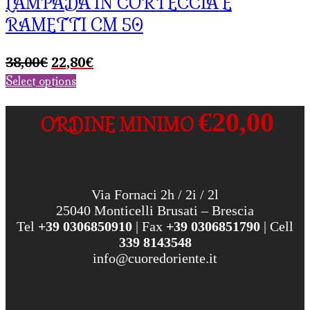
LAMPADA IN CORTECCIA E
RAMETTI CM 50
Il
Il
38,00
€
22,80
€
prezzo
prezzo
Select options
originale
attuale
era:
è:
€20,00
ORDINE MINIMO
38,00€.
22,80€.
Via Fornaci 2h / 2i / 2l
25040 Monticelli Brusati – Brescia
Tel
+39 0306850910
| Fax
+39 0306851790
| Cell
339 8143548
info@cuoredoriente.it