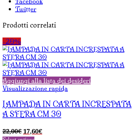
Facebook
Twitter
Prodotti correlati
-20%
Aggiungi alla lista dei desideri
Visualizzazione rapida
LAMPADA IN CARTA INCRESPATA
A SFERA CM 30
Il
Il
22,00
€
17,60
€
prezzo
prezzo
Select options