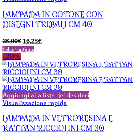
LAMPADA IN COTONE CON
DISEGNI TRIBALI CM 40
Il
Il
25,00
€
16,25
€
prezzo
prezzo
Select options
originale
attuale
-20%
era:
è:
25,00€.
16,25€.
Aggiungi alla lista dei desideri
Visualizzazione rapida
LAMPADA IN VETRORESINA E
RATTAN RICCIOLINI CM 30