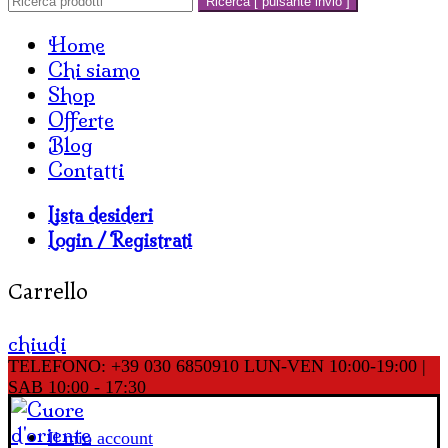
Ricerca [ pulsante invio ]
Home
Chi siamo
Shop
Offerte
Blog
Contatti
Lista desideri
Login / Registrati
Carrello
chiudi
TELEFONO: +39 030 6850910
LUN-VEN 10:00-19:00 |
SAB 10:00 - 17:30
Il mio account