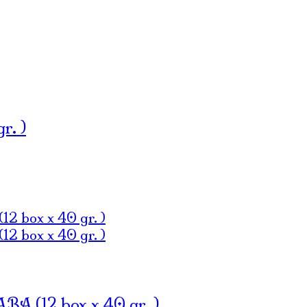
r. )
(12 box x 40 gr. )