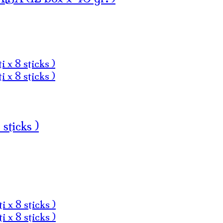
ticks )