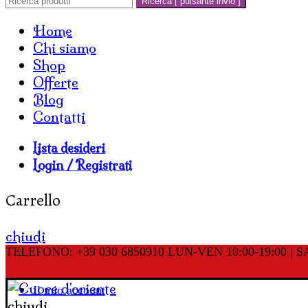
Ricerca [ pulsante invio ]
Home
Chi siamo
Shop
Offerte
Blog
Contatti
Lista desideri
Login / Registrati
Carrello
chiudi
TELEFONO: +39 030 6850910
LUN-VEN 10:00-19:00 | SA
Il mio account
chiudi