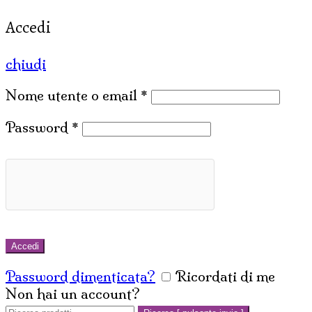
Accedi
chiudi
Nome utente o email
*
Password
*
Accedi
Password dimenticata?
Ricordati di me
Non hai un account?
Crea un account
Cerca: