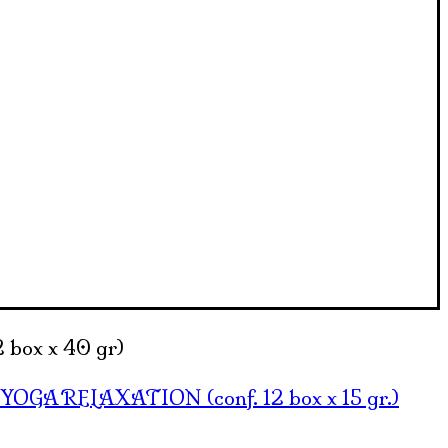
box x 40 gr)
OGA RELAXATION (conf. 12 box x 15 gr.)