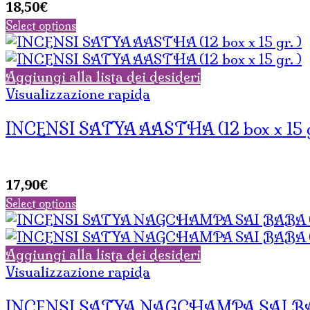
18,50
€
Select options
Aggiungi alla lista dei desideri
Visualizzazione rapida
INCENSI SATYA AASTHA (12 box x 15 g
17,90
€
Select options
Aggiungi alla lista dei desideri
Visualizzazione rapida
INCENSI SATYA NAGCHAMPA SAI BABA 