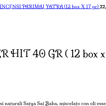
22
INCENSI PARIMAL YATRA (12 box X 17 gr)
HIT 40 GR ( 12 box x 
nsi naturali Satya Sai Baba, miscelato con oli esse