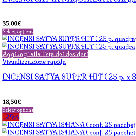
35,00
€
Select options
Aggiungi alla lista dei desideri
Visualizzazione rapida
INCENSI SATYA SUPER HIT ( 25 p. x 8 s
18,50
€
Select options
-25%