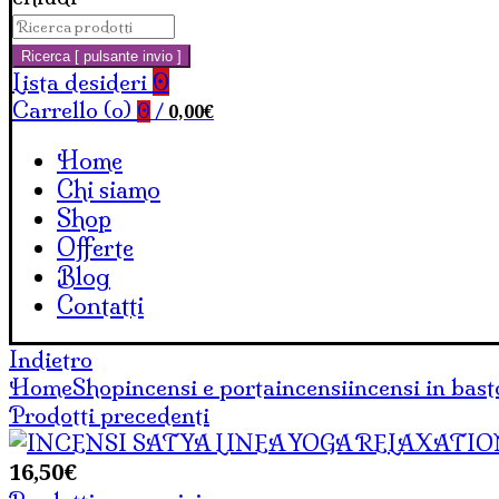
Cerca:
Carrello
Ricerca [ pulsante invio ]
Lista desideri
0
Carrello (
o
)
0,00
€
0
/
Home
Chi siamo
Shop
Offerte
Blog
Contatti
Indietro
Home
Shop
incensi e portaincensi
incensi in bas
Prodotti precedenti
16,50
€