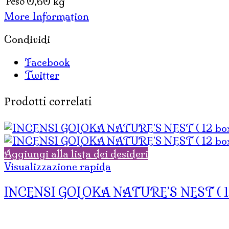
Peso
0,60 kg
box
More Information
x
40
Condividi
gr)
quantità
Facebook
Twitter
Prodotti correlati
Aggiungi alla lista dei desideri
Visualizzazione rapida
INCENSI GOLOKA NATURE’S NEST ( 12 b