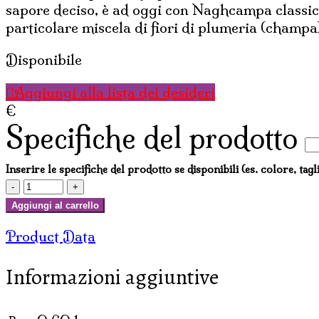
sapore deciso, è ad oggi con Naghcampa classico 
particolare miscela di fiori di plumeria (champa)
Disponibile
Aggiungi alla lista dei desideri
€
Specifiche del prodotto
Inserire le specifiche del prodotto se disponibili (es. colore, tagl
INCENSI
SATYA
Aggiungi al carrello
SUPER
Product Data
HIT
40
Informazioni aggiuntive
GR
(
12