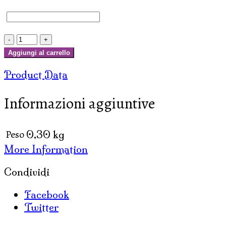
INCENSI
SATYA
Aggiungi al carrello
AASTHA
Product Data
(12
box
Informazioni aggiuntive
x
15
gr.
Peso
0,30 kg
)
More Information
quantità
Condividi
Facebook
Twitter