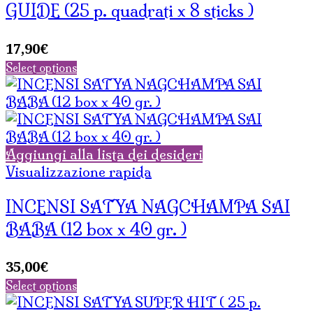
GUIDE (25 p. quadrati x 8 sticks )
17,90
€
Select options
Aggiungi alla lista dei desideri
Visualizzazione rapida
INCENSI SATYA NAGCHAMPA SAI
BABA (12 box x 40 gr. )
35,00
€
Select options