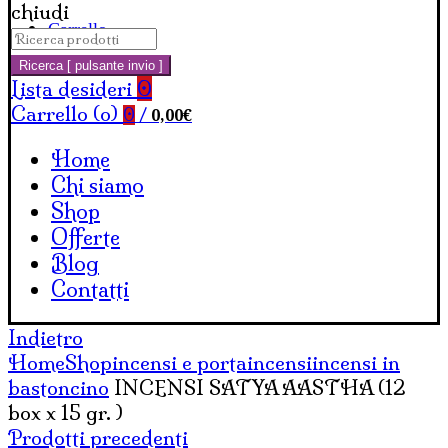
chiudi
Carrello
Cerca:
Ricerca [ pulsante invio ]
Lista desideri
0
Carrello (
o
)
0,00
€
0
/
Home
Chi siamo
Shop
Offerte
Blog
Contatti
Indietro
Home
Shop
incensi e portaincensi
incensi in
bastoncino
INCENSI SATYA AASTHA (12
box x 15 gr. )
Prodotti precedenti