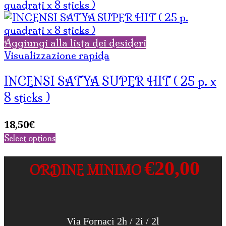
Aggiungi alla lista dei desideri
Visualizzazione rapida
INCENSI SATYA SUPER HIT ( 25 p. x
8 sticks )
18,50
€
Select options
€20,00
ORDINE MINIMO
Via Fornaci 2h / 2i / 2l