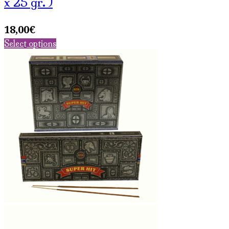
x 25 gr. )
18,00
€
Select options