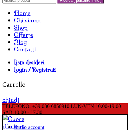
Ricerca [ pulsante invio ]
Home
Chi siamo
Shop
Offerte
Blog
Contatti
Lista desideri
Login / Registrati
Carrello
chiudi
TELEFONO: +39 030 6850910
LUN-VEN 10:00-19:00 |
SAB 10:00 - 17:30
Il mio account