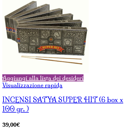
Aggiungi alla lista dei desideri
Visualizzazione rapida
INCENSI SATYA SUPER HIT (6 box x
100 gr. )
39,00
€