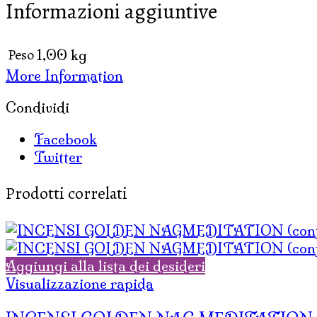
Informazioni aggiuntive
12
box
x
Peso
1,00 kg
15
More Information
gr.)
quantità
Condividi
Facebook
Twitter
Prodotti correlati
Aggiungi alla lista dei desideri
Visualizzazione rapida