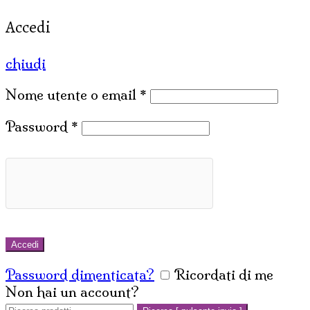
Accedi
chiudi
Nome utente o email
*
Password
*
Accedi
Password dimenticata?
Ricordati di me
Non hai un account?
Crea un account
Cerca: