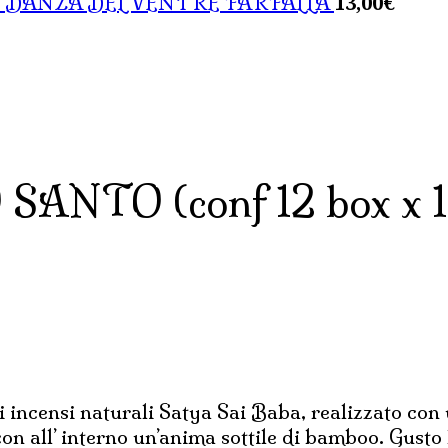
13,00
€
 DANZA DEL VENTRE FARFALLA
NTO (conf 12 box x 15
i incensi naturali Satya Sai Baba, realizzato con u
con all’ interno un’anima sottile di bamboo. Gust