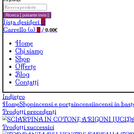
Cerca:
Carrello
Ricerca [ pulsante invio ]
Lista desideri
0
Carrello (
o
)
0,00
€
0
/
Home
Chi siamo
Shop
Offerte
Blog
Contatti
Indietro
Home
Shop
incensi e portaincensi
incensi in bas
Prodotti precedenti
Prodotti successivi