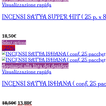
Visualizzazione rapida
INCENSI SATYA SUPER HIT ( 25 p. x 8 s
18,50
€
Select options
-25%
Aggiungi alla lista dei desideri
Visualizzazione rapida
INCENSI SATYA ISHANA ( conf. 25 pacche
Il
Il
18,50
€
13,88
€