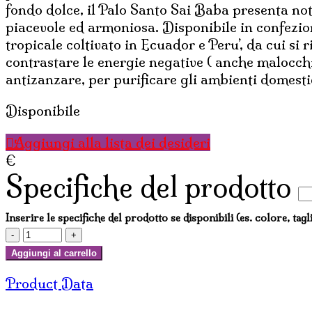
fondo dolce, il Palo Santo Sai Baba presenta note
piacevole ed armoniosa. Disponibile in confezione
tropicale coltivato in Ecuador e Peru’, da cui si 
contrastare le energie negative ( anche malocchi
antizanzare, per purificare gli ambienti domestic
Disponibile
Aggiungi alla lista dei desideri
€
Specifiche del prodotto
Inserire le specifiche del prodotto se disponibili (es. colore, tagl
INCENSI
SATYA
Aggiungi al carrello
PALO
Product Data
SANTO
(conf