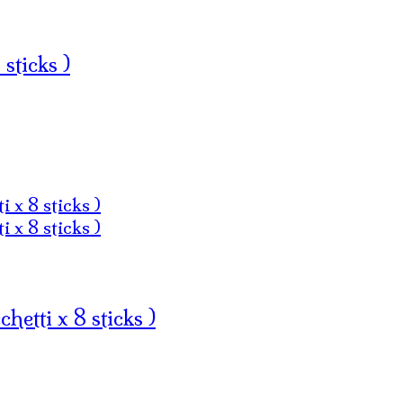
ticks )
tti x 8 sticks )