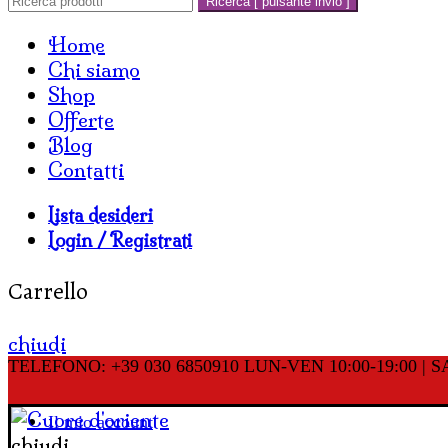
Ricerca [ pulsante invio ]
Home
Chi siamo
Shop
Offerte
Blog
Contatti
Lista desideri
Login / Registrati
Carrello
chiudi
TELEFONO: +39 030 6850910
LUN-VEN 10:00-19:00 | SA
Il mio account
chiudi