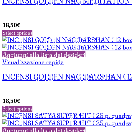
INCENSI GOLDEN NAG MEDITATION (con
18,50
€
Select options
Aggiungi alla lista dei desideri
Visualizzazione rapida
INCENSI GOLDEN NAG DARSHAN ( 12 bo
18,50
€
Select options
Aggiungi alla lista dei desideri