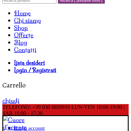
Ricerca [ pulsante invio ]
Home
Chi siamo
Shop
Offerte
Blog
Contatti
Lista desideri
Login / Registrati
Carrello
chiudi
TELEFONO: +39 030 6850910
LUN-VEN 10:00-19:00 |
SAB 10:00 - 17:30
Il mio account