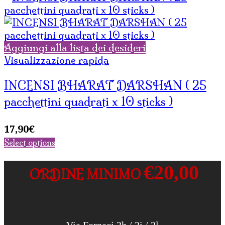
Aggiungi alla lista dei desideri
Visualizzazione rapida
INCENSI BHARAT DARSHAN ( 25
pacchettini quadrati x 10 sticks )
17,90
€
Select options
€20,00
ORDINE MINIMO
Via Fornaci 2h / 2i / 2l