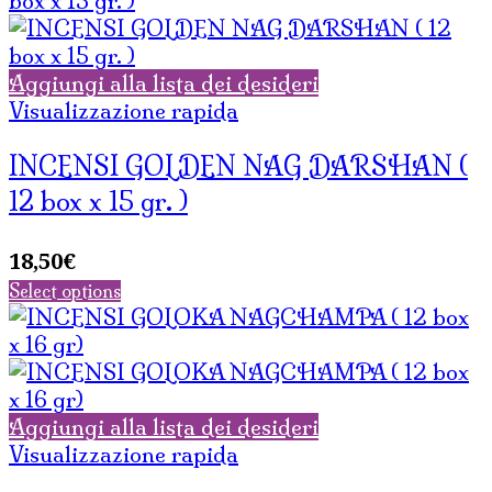
19,00€.
13,30€.
Aggiungi alla lista dei desideri
Visualizzazione rapida
INCENSI GOLDEN NAG DARSHAN (
12 box x 15 gr. )
18,50
€
Select options
Aggiungi alla lista dei desideri
Visualizzazione rapida