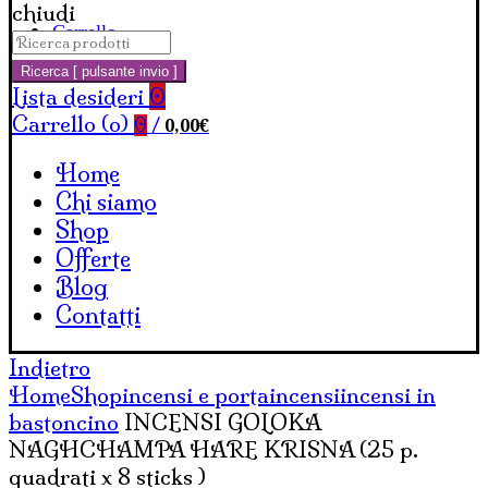
chiudi
Carrello
Cerca:
Ricerca [ pulsante invio ]
Lista desideri
0
Carrello (
o
)
0,00
€
0
/
Home
Chi siamo
Shop
Offerte
Blog
Contatti
Indietro
Home
Shop
incensi e portaincensi
incensi in
bastoncino
INCENSI GOLOKA
NAGHCHAMPA HARE KRISNA (25 p.
quadrati x 8 sticks )