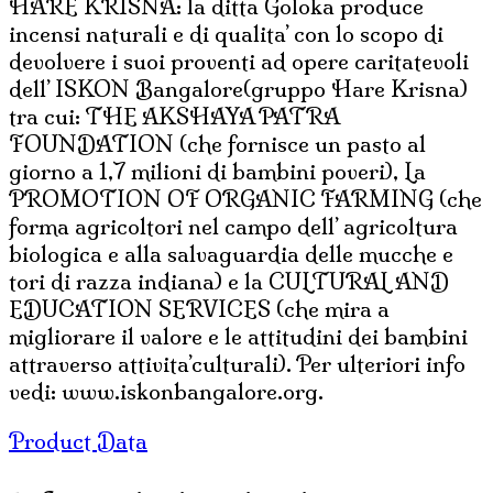
HARE KRISNA: la ditta Goloka produce
8
incensi naturali e di qualita’ con lo scopo di
sticks
devolvere i suoi proventi ad opere caritatevoli
)
dell’ ISKON Bangalore(gruppo Hare Krisna)
quantità
tra cui: THE AKSHAYA PATRA
FOUNDATION (che fornisce un pasto al
giorno a 1,7 milioni di bambini poveri), La
PROMOTION OF ORGANIC FARMING (che
forma agricoltori nel campo dell’ agricoltura
biologica e alla salvaguardia delle mucche e
tori di razza indiana) e la CULTURAL AND
EDUCATION SERVICES (che mira a
migliorare il valore e le attitudini dei bambini
attraverso attivita’culturali). Per ulteriori info
vedi: www.iskonbangalore.org.
Product Data