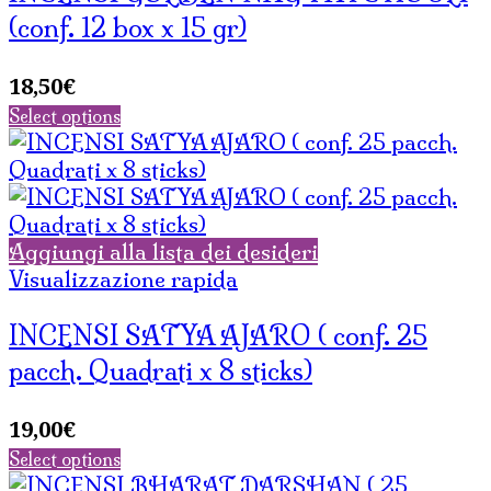
(conf. 12 box x 15 gr)
18,50
€
Select options
Aggiungi alla lista dei desideri
Visualizzazione rapida
INCENSI SATYA AJARO ( conf. 25
pacch. Quadrati x 8 sticks)
19,00
€
Select options