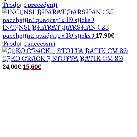
Prodotti precedenti
INCENSI BHARAT DARSHAN ( 25
17,90
€
pacchettini quadrati x 10 sticks )
Prodotti successivi
GEKO CRACK E STOFFA BATIK CM 80
Il
Il
24,00
€
15,60
€
prezzo
prezzo
originale
attuale
era:
è:
24,00€.
15,60€.