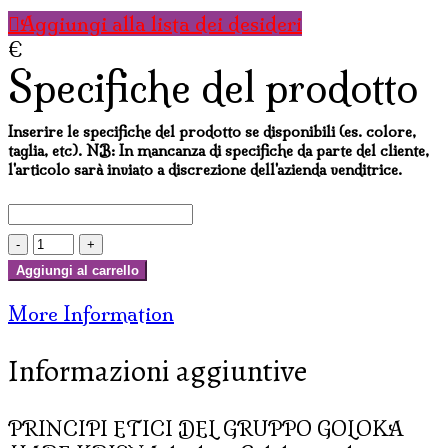
Aggiungi alla lista dei desideri
€
Specifiche del prodotto
Inserire le specifiche del prodotto se disponibili (es. colore,
taglia, etc). NB: In mancanza di specifiche da parte del cliente,
l'articolo sarà inviato a discrezione dell'azienda venditrice.
INCENSI
GOLOKA
Aggiungi al carrello
NAGHCHAMPA
More Information
HARE
KRISNA
Informazioni aggiuntive
(25
p.
quadrati
PRINCIPI ETICI DEL GRUPPO GOLOKA
x