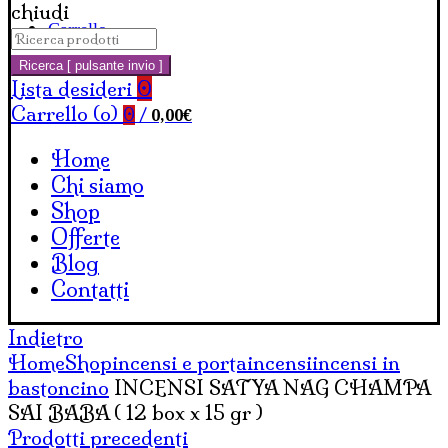
chiudi
Carrello
Cerca:
Ricerca [ pulsante invio ]
Lista desideri
0
Carrello (
o
)
0,00
€
0
/
Home
Chi siamo
Shop
Offerte
Blog
Contatti
Indietro
Home
Shop
incensi e portaincensi
incensi in
bastoncino
INCENSI SATYA NAG CHAMPA
SAI BABA ( 12 box x 15 gr )
Prodotti precedenti