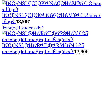
INCENSI GOLOKA NAGCHAMPA ( 12 box x
18,50
€
16 gr)
Prodotti successivi
INCENSI BHARAT DARSHAN ( 25
17,90
€
pacchettini quadrati x 10 sticks )