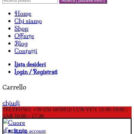
Ricerca [ pulsante invio ]
Home
Chi siamo
Shop
Offerte
Blog
Contatti
Lista desideri
Login / Registrati
Carrello
chiudi
TELEFONO: +39 030 6850910
LUN-VEN 10:00-19:00 |
SAB 10:00 - 17:30
Il mio account