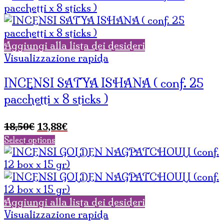
Aggiungi alla lista dei desideri
Visualizzazione rapida
INCENSI SATYA ISHANA ( conf. 25
pacchetti x 8 sticks )
Il
Il
18,50
€
13,88
€
prezzo
prezzo
Select options
originale
attuale
era:
è:
18,50€.
13,88€.
Aggiungi alla lista dei desideri
Visualizzazione rapida