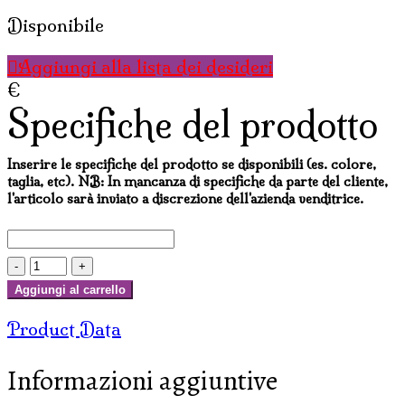
Disponibile
Aggiungi alla lista dei desideri
€
Specifiche del prodotto
Inserire le specifiche del prodotto se disponibili (es. colore,
taglia, etc). NB: In mancanza di specifiche da parte del cliente,
l'articolo sarà inviato a discrezione dell'azienda venditrice.
INCENSI
SATYA
Aggiungi al carrello
NAG
Product Data
CHAMPA
SAI
Informazioni aggiuntive
BABA
(