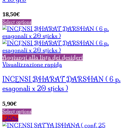
18,50
€
Select options
Aggiungi alla lista dei desideri
Visualizzazione rapida
INCENSI BHARAT DARSHAN ( 6 p.
esagonali x 20 sticks )
5,90
€
Select options
-25%