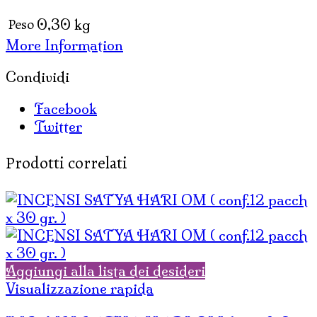
12
Peso
0,30 kg
box
More Information
x
15
Condividi
gr
)
Facebook
quantità
Twitter
Prodotti correlati
Aggiungi alla lista dei desideri
Visualizzazione rapida