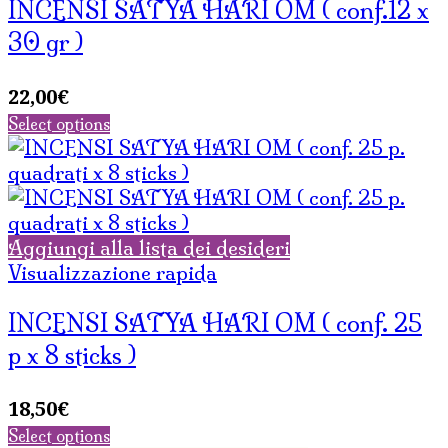
INCENSI SATYA HARI OM ( conf.12 x
30 gr )
22,00
€
Select options
Aggiungi alla lista dei desideri
Visualizzazione rapida
INCENSI SATYA HARI OM ( conf. 25
p x 8 sticks )
18,50
€
Select options