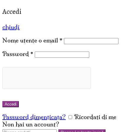
Accedi
chiudi
Nome utente o email
*
Password
*
Accedi
Password dimenticata?
Ricordati di me
Non hai un account?
Crea un account
Cerca: