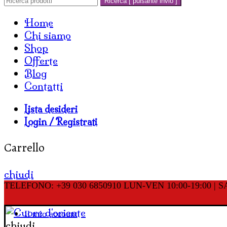
Ricerca [ pulsante invio ]
Home
Chi siamo
Shop
Offerte
Blog
Contatti
Lista desideri
Login / Registrati
Carrello
chiudi
TELEFONO: +39 030 6850910
LUN-VEN 10:00-19:00 | SA
Il mio account
chiudi