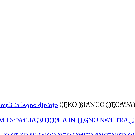
imali in legno dipinto
GEKO BIANCO DECAPAT
STATUA BUDDHA IN LEGNO NATURALE