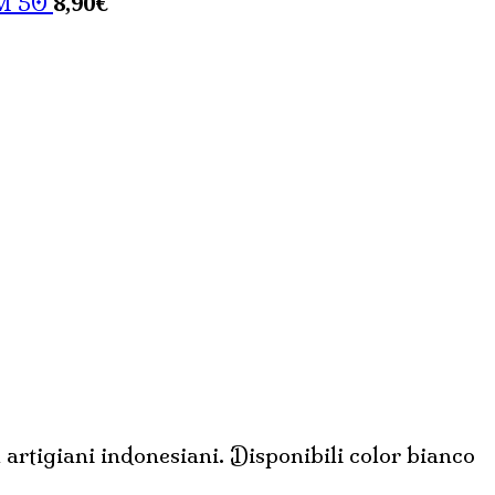
8,90
€
M 50
da artigiani indonesiani. Disponibili color bianco