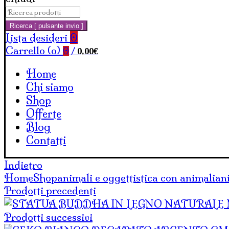
Cerca:
Carrello
Ricerca [ pulsante invio ]
Lista desideri
0
Carrello (
o
)
0,00
€
0
/
Home
Chi siamo
Shop
Offerte
Blog
Contatti
Indietro
Home
Shop
animali e oggettistica con animali
an
Prodotti precedenti
Prodotti successivi