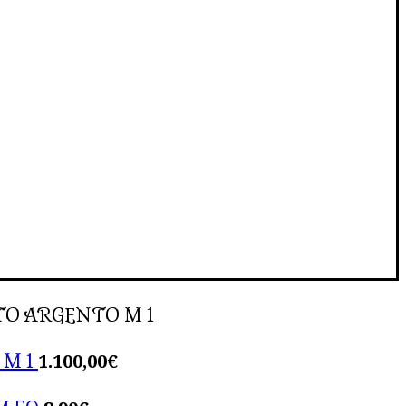
O ARGENTO M 1
1.100,00
€
 M 1