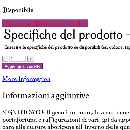
Disponibile
Aggiungi alla lista dei desideri
Specifiche del prodotto
Inserire le specifiche del prodotto se disponibili (es. colore, tag
GEKO
BIANCO
Aggiungi al carrello
DECAPATO
More Information
ARGENTO
M
Informazioni aggiuntive
1
quantità
SIGNIFICATO: Il geco è un animale a cui viene at
portafortuna e raffigurazioni di vari tipi da app
cara alle culture aborigene all’ interno delle qua