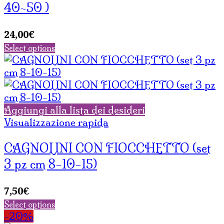
40-50 )
24,00
€
Select options
Aggiungi alla lista dei desideri
Visualizzazione rapida
CAGNOLINI CON FIOCCHETTO (set
3 pz cm 8-10-15)
7,50
€
Select options
-20%