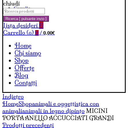
chiudi
Carrello
Cerca:
Ricerca [ pulsante invio ]
Lista desideri
0
Carrello (
o
)
0,00
€
0
/
Home
Chi siamo
Shop
Offerte
Blog
Contatti
Indietro
Home
Shop
animali e oggettistica con
animali
animali in legno dipinto
MICINI
PORTA ANELLO ACCUCCIATI GRANDI
Prodotti precedenti