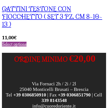
GATTINI TESTONE CON
FIOCCHETTO ( SET 3 PZ. CM 8-10-
13 )
11,00
€
Select options
€20,00
ORDINE MINIMO
Via Fornaci 2h / 2i / 2l
25040 Monticelli Brusati – Brescia
Tel
+39 0306850910
| Fax
+39 0306851790
| Cell
339 8143548
info@cuoredoriente.it