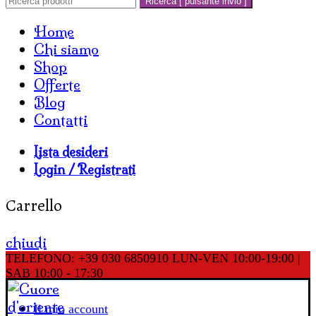
Ricerca [ pulsante invio ]
Home
Chi siamo
Shop
Offerte
Blog
Contatti
Lista desideri
Login / Registrati
Carrello
chiudi
TELEFONO: +39 030 6850910
LUN-VEN 10:00-19:00 |
SAB 10:00 - 17:30
Il mio account