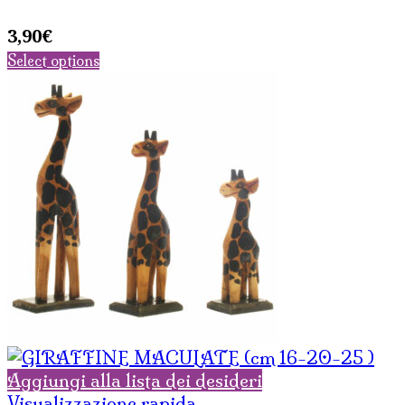
3,90
€
Select options
Aggiungi alla lista dei desideri
Visualizzazione rapida