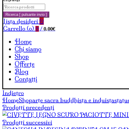
Cerca:
Carrello
Ricerca [ pulsante invio ]
Lista desideri
0
Carrello (
o
)
0,00
€
0
/
Home
Chi siamo
Shop
Offerte
Blog
Contatti
Indietro
Home
Shop
arte sacra buddhista e induista
statu
Prodotti precedenti
Prodotti successivi