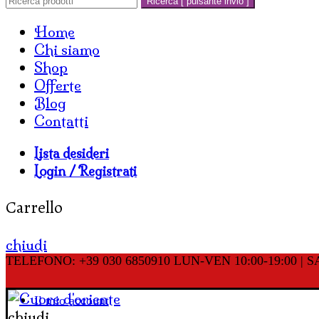
Ricerca [ pulsante invio ]
Home
Chi siamo
Shop
Offerte
Blog
Contatti
Lista desideri
Login / Registrati
Carrello
chiudi
TELEFONO: +39 030 6850910
LUN-VEN 10:00-19:00 | SA
Il mio account
chiudi