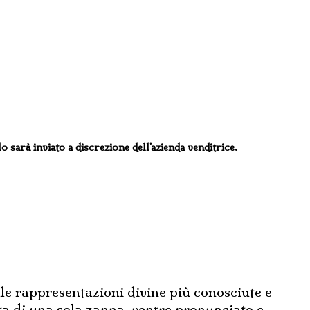
lo sarà inviato a discrezione dell'azienda venditrice.
appresentazioni divine più conosciute e
sta di una sola zanna, ventre pronunciato e