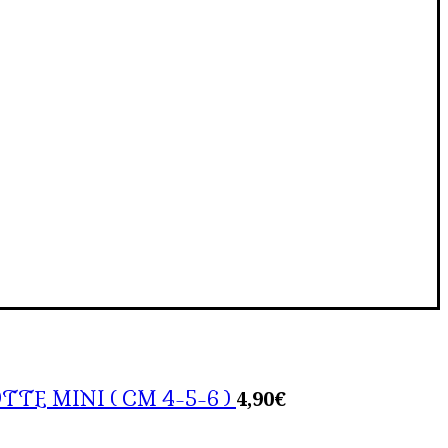
4,90
€
TE MINI ( CM 4-5-6 )