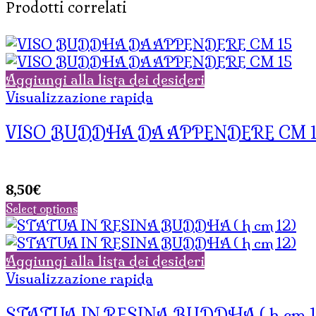
Prodotti correlati
Aggiungi alla lista dei desideri
Visualizzazione rapida
VISO BUDDHA DA APPENDERE CM 1
8,50
€
Select options
Aggiungi alla lista dei desideri
Visualizzazione rapida
STATUA IN RESINA BUDDHA ( h cm 1