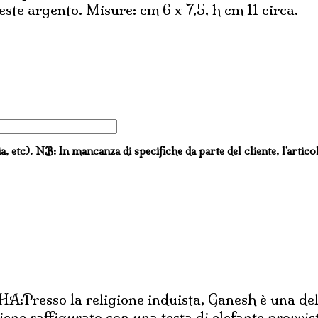
ste argento. Misure: cm 6 x 7,5, h cm 11 circa.
ia, etc). NB: In mancanza di specifiche da parte del cliente, l'artico
o la religione induista, Ganesh è una delle r
viene raffigurato con una testa di elefante provvi