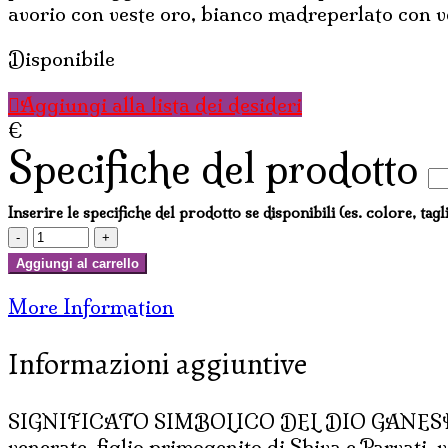
avorio con veste oro, bianco madreperlato con ve
Disponibile
Aggiungi alla lista dei desideri
€
Specifiche del prodotto
Inserire le specifiche del prodotto se disponibili (es. colore, tagl
GANESHA
IN
Aggiungi al carrello
RESINA
More Information
DIPINTA
CM
Informazioni aggiuntive
10
quantità
SIGNIFICATO SIMBOLICO DEL DIO GANESHA:Press
venerate, figlio primogenito di Shiva e Parvati, 