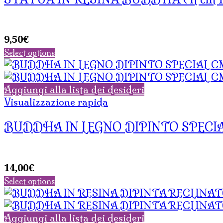
9,50
€
Select options
Aggiungi alla lista dei desideri
Visualizzazione rapida
BUDDHA IN LEGNO DIPINTO SPECIA
14,00
€
Select options
Aggiungi alla lista dei desideri