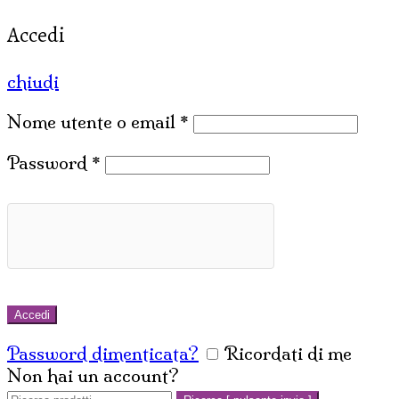
Accedi
chiudi
Nome utente o email
*
Password
*
Accedi
Password dimenticata?
Ricordati di me
Non hai un account?
Crea un account
Cerca: