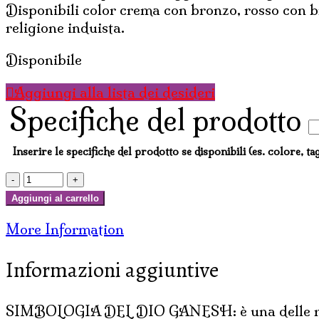
Disponibili color crema con bronzo, rosso con b
religione induista.
Disponibile
Aggiungi alla lista dei desideri
Specifiche del prodotto
Inserire le specifiche del prodotto se disponibili (es. colore, tag
GANESHA
IN
Aggiungi al carrello
RESINA
More Information
DIPINTA
CM
Informazioni aggiuntive
15
quantità
SIMBOLOGIA DEL DIO GANESH: è una delle rappre