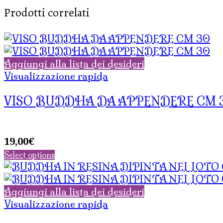
Prodotti correlati
Aggiungi alla lista dei desideri
Visualizzazione rapida
VISO BUDDHA DA APPENDERE CM 
19,00
€
Select options
Aggiungi alla lista dei desideri
Visualizzazione rapida