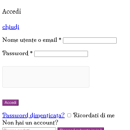
Accedi
chiudi
Nome utente o email
*
Password
*
Accedi
Password dimenticata?
Ricordati di me
Non hai un account?
Crea un account
Cerca: