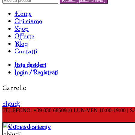
Ricerca [ pulsante invio ]
Home
Chi siamo
Shop
Offerte
Blog
Contatti
Lista desideri
Login / Registrati
Carrello
chiudi
TELEFONO: +39 030 6850910
LUN-VEN 10:00-19:00 | SA
Il mio account
chiudi