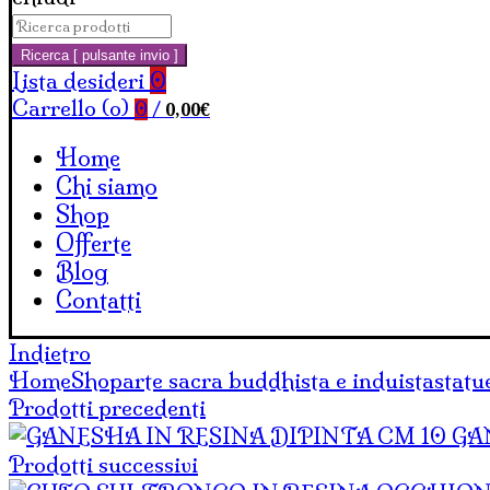
Cerca:
Carrello
Ricerca [ pulsante invio ]
Lista desideri
0
Carrello (
o
)
0,00
€
0
/
Home
Chi siamo
Shop
Offerte
Blog
Contatti
Indietro
Home
Shop
arte sacra buddhista e induista
statu
Prodotti precedenti
GA
Prodotti successivi