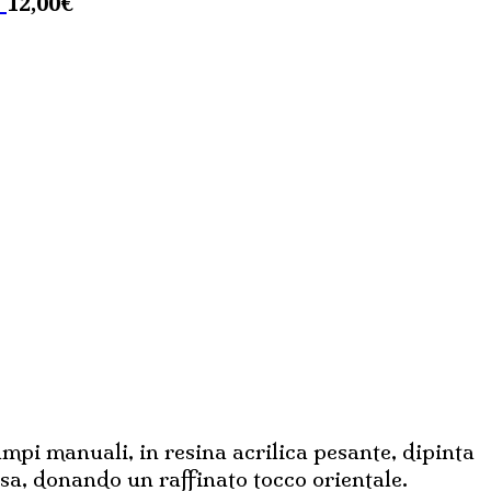
12,00
€
I
mpi manuali, in resina acrilica pesante, dipinta
asa, donando un raffinato tocco orientale.