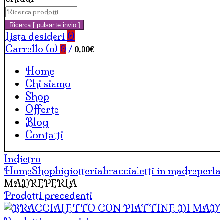
Cerca:
Carrello
Ricerca [ pulsante invio ]
Lista desideri
0
Carrello (
o
)
0,00
€
0
/
Home
Chi siamo
Shop
Offerte
Blog
Contatti
Indietro
Home
Shop
bigiotteria
braccialetti in madreperla
MADREPERLA
Prodotti precedenti