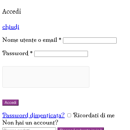
Accedi
chiudi
Nome utente o email
*
Password
*
Accedi
Password dimenticata?
Ricordati di me
Non hai un account?
Crea un account
Cerca: