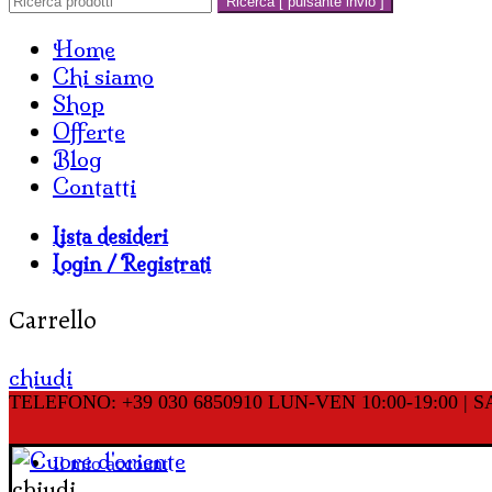
Ricerca [ pulsante invio ]
Home
Chi siamo
Shop
Offerte
Blog
Contatti
Lista desideri
Login / Registrati
Carrello
chiudi
TELEFONO: +39 030 6850910
LUN-VEN 10:00-19:00 | SA
Il mio account
chiudi