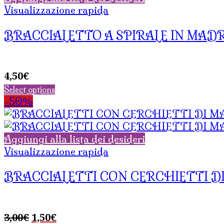
Visualizzazione rapida
BRACCIALETTO A SPIRALE IN MAD
4,50
€
Select options
-50%
Aggiungi alla lista dei desideri
Visualizzazione rapida
BRACCIALETTI CON CERCHIETTI D
Il
Il
3,00
€
1,50
€