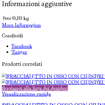
Informazioni aggiuntive
E
BASTONCINI
IN
Peso
0,10 kg
MADREPERLA
More Information
quantità
Condividi
Facebook
Twitter
Prodotti correlati
Aggiungi alla lista dei desideri
Visualizzazione rapida