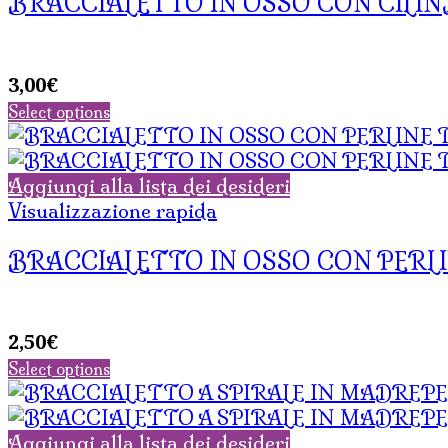
BRACCIALETTO IN OSSO CON CILIND
3,00
€
Select options
Aggiungi alla lista dei desideri
Visualizzazione rapida
BRACCIALETTO IN OSSO CON PERLI
2,50
€
Select options
Aggiungi alla lista dei desideri