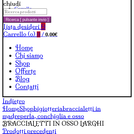
chiudi
Carrello
Cerca:
Ricerca [ pulsante invio ]
Lista desideri
0
Carrello (
o
)
0,00
€
0
/
Home
Chi siamo
Shop
Offerte
Blog
Contatti
Indietro
Home
Shop
bigiotteria
braccialetti in
madreperla, conchiglia e osso
BRACCIALETTI IN OSSO LARGHI
Prodotti precedenti