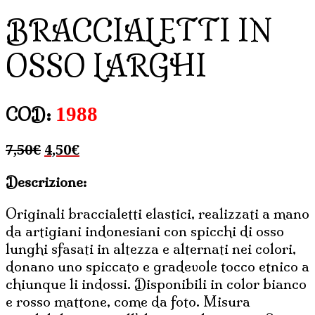
BRACCIALETTI IN
OSSO LARGHI
1988
COD:
Il
Il
7,50
€
4,50
€
prezzo
prezzo
Descrizione:
originale
attuale
era:
è:
Originali braccialetti elastici, realizzati a mano
7,50€.
4,50€.
da artigiani indonesiani con spicchi di osso
lunghi sfasati in altezza e alternati nei colori,
donano uno spiccato e gradevole tocco etnico a
chiunque li indossi. Disponibili in color bianco
e rosso mattone, come da foto. Misura