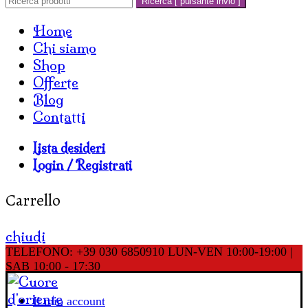
Ricerca [ pulsante invio ]
Home
Chi siamo
Shop
Offerte
Blog
Contatti
Lista desideri
Login / Registrati
Carrello
chiudi
TELEFONO: +39 030 6850910
LUN-VEN 10:00-19:00 |
SAB 10:00 - 17:30
Il mio account