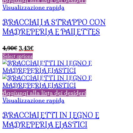
Visualizzazione rapida
BRACCIALI A STRAPPO CON
MADREPERLA E PAILETTES
Il
Il
4,90
€
3,43
€
prezzo
prezzo
Select options
originale
attuale
era:
è:
4,90€.
3,43€.
Aggiungi alla lista dei desideri
Visualizzazione rapida
BRACCIALETTI IN LEGNO E
MADREPERLA ELASTICI