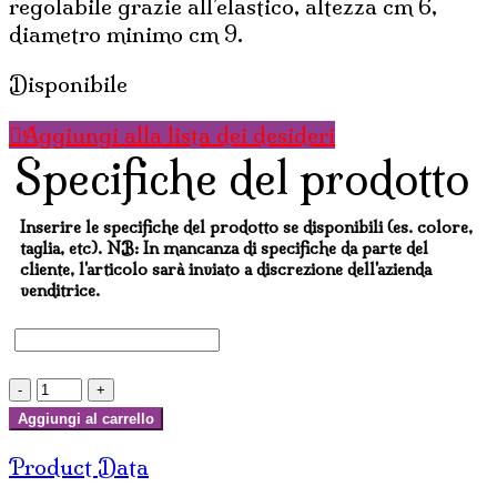
regolabile grazie all’elastico, altezza cm 6,
diametro minimo cm 9.
Disponibile
Aggiungi alla lista dei desideri
Specifiche del prodotto
Inserire le specifiche del prodotto se disponibili (es. colore,
taglia, etc). NB: In mancanza di specifiche da parte del
cliente, l'articolo sarà inviato a discrezione dell'azienda
venditrice.
BRACCIALETTI
IN
Aggiungi al carrello
OSSO
Product Data
LARGHI
quantità