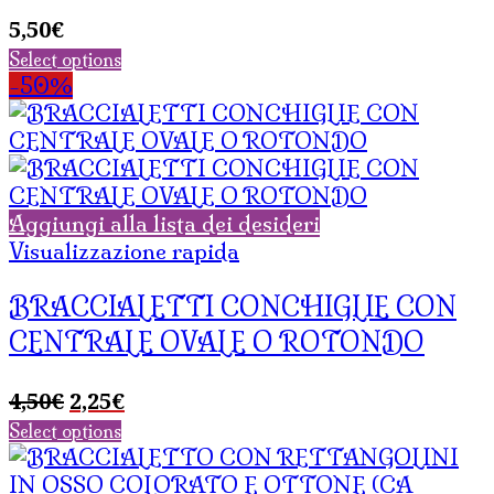
5,50
€
Select options
-50%
Aggiungi alla lista dei desideri
Visualizzazione rapida
BRACCIALETTI CONCHIGLIE CON
CENTRALE OVALE O ROTONDO
Il
Il
4,50
€
2,25
€
prezzo
prezzo
Select options
originale
attuale
era:
è: