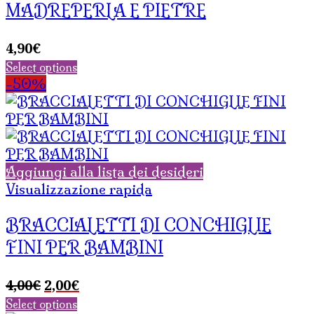
MADREPERLA E PIETRE
4,90
€
Select options
-50%
Aggiungi alla lista dei desideri
Visualizzazione rapida
BRACCIALETTI DI CONCHIGLIE
FINI PER BAMBINI
Il
Il
4,00
€
2,00
€
prezzo
prezzo
Select options