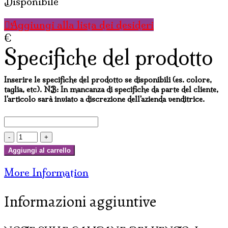
Disponibile
Aggiungi alla lista dei desideri
€
Specifiche del prodotto
Inserire le specifiche del prodotto se disponibili (es. colore,
taglia, etc). NB: In mancanza di specifiche da parte del cliente,
l'articolo sarà inviato a discrezione dell'azienda venditrice.
WINDCHIME
IN
Aggiungi al carrello
BAMBOO
More Information
CON
GATTINO
Informazioni aggiuntive
SUL
TONDO
quantità