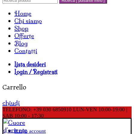
Ricerca [ pulsante invio ]
Home
Chi siamo
Shop
Offerte
Blog
Contatti
Lista desideri
Login / Registrati
Carrello
chiudi
TELEFONO: +39 030 6850910
LUN-VEN 10:00-19:00 |
SAB 10:00 - 17:30
Il mio account