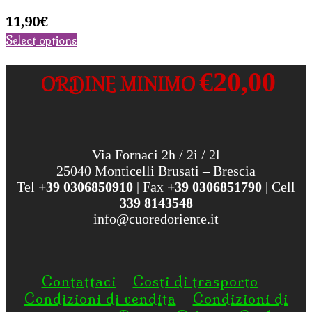
11,90
€
Select options
€20,00
ORDINE MINIMO
Via Fornaci 2h / 2i / 2l
25040 Monticelli Brusati – Brescia
Tel
+39 0306850910
| Fax
+39 0306851790
| Cell
339 8143548
info@cuoredoriente.it
Contattaci
Costi di trasporto
Condizioni di vendita
Condizioni di