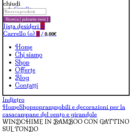
chiudi
Carrello
Cerca:
Ricerca [ pulsante invio ]
Lista desideri
0
Carrello (
o
)
0,00
€
0
/
Home
Chi siamo
Shop
Offerte
Blog
Contatti
Indietro
Home
Shop
soprammobili e decorazioni per la
casa
campane del vento e girandole
WINDCHIME IN BAMBOO CON GATTINO
SUL TONDO