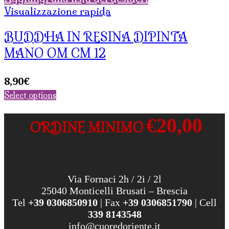
Visualizzazione rapida
BUDDHA IN RESINA DIPINTA
MANO OM CM 12
8,90
€
Select options
€20,00
ORDINE MINIMO
Via Fornaci 2h / 2i / 2l
25040 Monticelli Brusati – Brescia
Tel
+39 0306850910
| Fax
+39 0306851790
| Cell
339 8143548
info@cuoredoriente.it