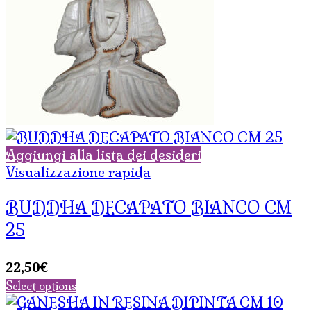
Aggiungi alla lista dei desideri
Visualizzazione rapida
BUDDHA DECAPATO BIANCO CM
25
22,50
€
Select options