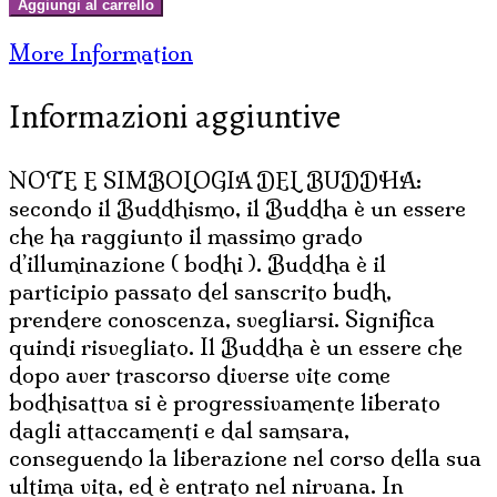
Aggiungi al carrello
DA
More Information
APPENDERE
CM
Informazioni aggiuntive
30
quantità
NOTE E SIMBOLOGIA DEL BUDDHA:
secondo il Buddhismo, il Buddha è un essere
che ha raggiunto il massimo grado
d’illuminazione ( bodhi ). Buddha è il
participio passato del sanscrito budh,
prendere conoscenza, svegliarsi. Significa
quindi risvegliato. Il Buddha è un essere che
dopo aver trascorso diverse vite come
bodhisattva si è progressivamente liberato
dagli attaccamenti e dal samsara,
conseguendo la liberazione nel corso della sua
ultima vita, ed è entrato nel nirvana. In