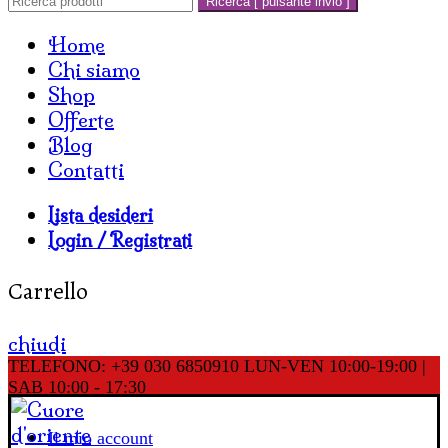
Ricerca [ pulsante invio ]
Home
Chi siamo
Shop
Offerte
Blog
Contatti
Lista desideri
Login / Registrati
Carrello
chiudi
TELEFONO: +39 030 6850910
LUN-VEN 10:00-19:00 |
SAB 10:00 - 17:30
Il mio account