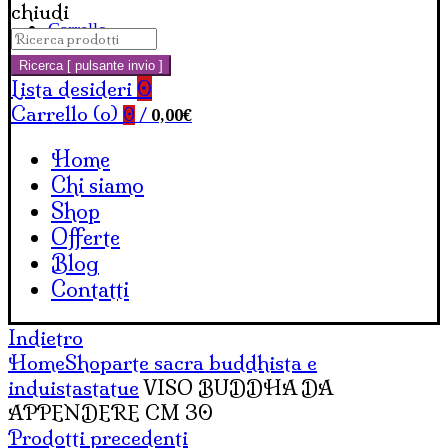
chiudi
Carrello
Cerca:
Ricerca [ pulsante invio ]
Lista desideri
0
Carrello (
o
)
0,00
€
0
/
Home
Chi siamo
Shop
Offerte
Blog
Contatti
Indietro
Home
Shop
arte sacra buddhista e
induista
statue
VISO BUDDHA DA
APPENDERE CM 30
Prodotti precedenti